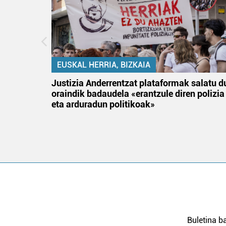
EUSKAL HERRIA, BIZKAIA
an
Justizia Anderrentzat plataformak salatu d
oraindik badaudela «erantzule diren polizia
eta arduradun politikoak»
Buletina ba