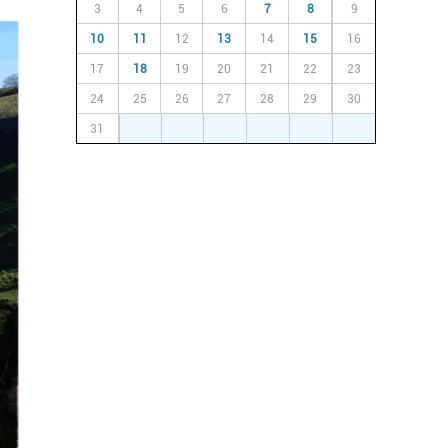
3
4
5
6
7
8
9
10
11
12
13
14
15
16
17
18
19
20
21
22
23
24
25
26
27
28
29
30
31
1
2
3
4
5
6