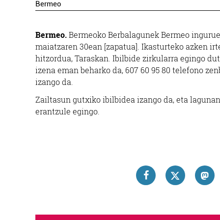
Bermeo
Bermeo.
Bermeoko Berbalagunek Bermeo inguruetat
maiatzaren 30ean [zapatua]. Ikasturteko azken irte
hitzordua, Taraskan. Ibilbide zirkularra egingo du
izena eman beharko da, 607 60 95 80 telefono zen
izango da.
Zailtasun gutxiko ibilbidea izango da, eta laguna
erantzule egingo.