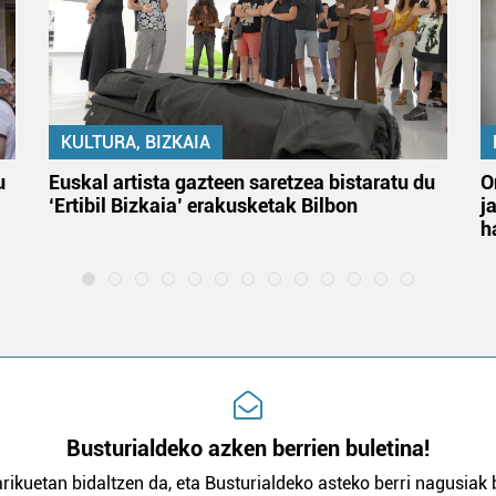
KULTURA, BIZKAIA
u
Euskal artista gazteen saretzea bistaratu du
O
‘Ertibil Bizkaia’ erakusketak Bilbon
j
h
Busturialdeko azken berrien buletina!
rikuetan bidaltzen da, eta Busturialdeko asteko berri nagusiak b