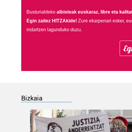
Busturialdeko
albisteak euskaraz, libre eta kalita
Egin zaitez HITZAkide!
Zure ekarpenari esker, eu
indartzen lagunduko duzu.
Eg
Bizkaia