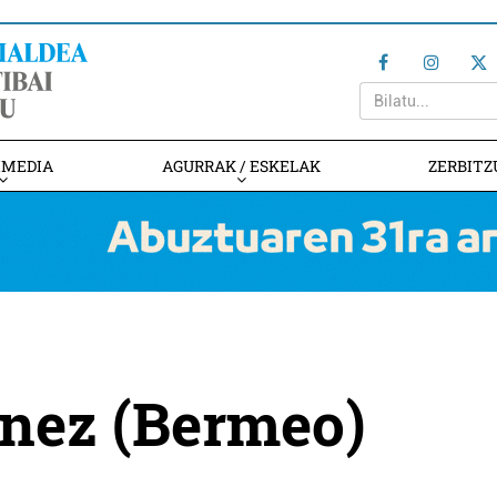
IMEDIA
AGURRAK / ESKELAK
ZERBITZ
inez (Bermeo)