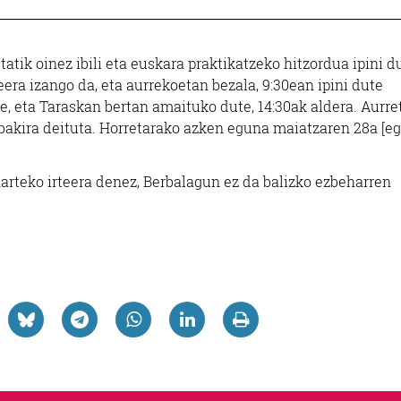
ik oinez ibili eta euskara praktikatzeko hitzordua ipini d
era izango da, eta aurrekoetan bezala, 9:30ean ipini dute
te, eta Taraskan bertan amaituko dute, 14:30ak aldera. Aurre
bakira deituta. Horretarako azken eguna maiatzaren 28a [e
narteko irteera denez, Berbalagun ez da balizko ezbeharren