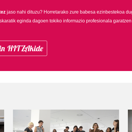
tez
jaso nahi dituzu?
Horretarako zure babesa ezinbestekoa du
skaratik eginda dagoen tokiko informazio profesionala garatzen
in HITZAkide