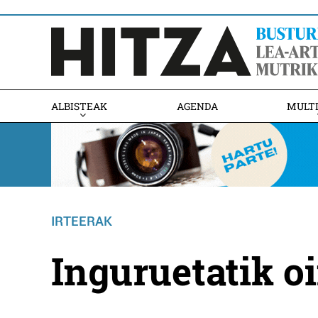
ALBISTEAK
AGENDA
MULT
IRTEERAK
Inguruetatik o