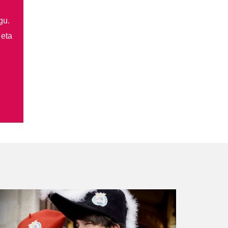
gu.
 eta