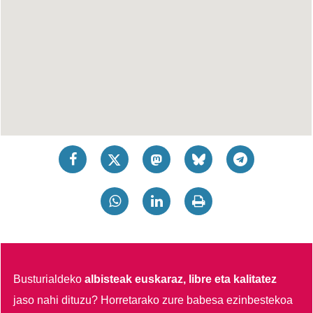
Busturialdeko
albisteak euskaraz, libre eta kalitatez
jaso nahi dituzu?
Horretarako zure babesa ezinbestekoa