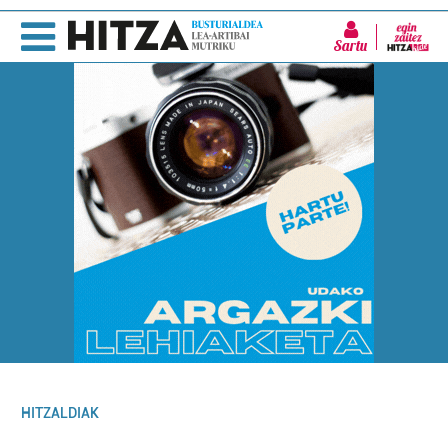
Sartu
HITZALDIAK