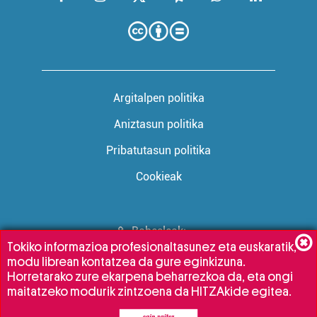
Argitalpen politika
Aniztasun politika
Pribatutasun politika
Cookieak
Babesleak:
Tokiko informazioa profesionaltasunez eta euskaratik,
modu librean kontatzea da gure eginkizuna.
Horretarako zure ekarpena beharrezkoa da, eta ongi
maitatzeko modurik zintzoena da HITZAkide egitea.