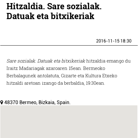
Hitzaldia. Sare sozialak.
Datuak eta bitxikeriak
2016-11-15 18:30
Sare sozialak. Datuak eta bitxikeriak
hitzaldia emango du
Iraitz Madariagak azaroaren 15ean. Bermeoko
Berbalagunek antolatuta, Gizarte eta Kultura Etxeko
hitzaldi aretoan izango da berbaldia, 19:30ean.
48370 Bermeo, Bizkaia, Spain.