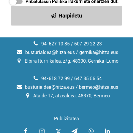
Pribatutasun Politika
irakurri eta onartzen dut.
irakurri
Harpidetu
94-627 10 85 / 607 29 22 23
busturialdea@hitza.eus / gernika@hitza.eus
Elbira Iturri kalea, z/g. 48300, Gernika-Lumo
94-618 72 99 / 647 35 56 54
busturialdea@hitza.eus / bermeo@hitza.eus
Atalde 17, atzealdea. 48370, Bermeo
Publizitatea