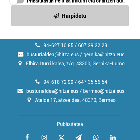
Pribatutasun Politika
irakurri eta onartzen dut.
irakurri
Harpidetu
94-627 10 85 / 607 29 22 23
busturialdea@hitza.eus / gernika@hitza.eus
Elbira Iturri kalea, z/g. 48300, Gernika-Lumo
94-618 72 99 / 647 35 56 54
busturialdea@hitza.eus / bermeo@hitza.eus
Atalde 17, atzealdea. 48370, Bermeo
Publizitatea