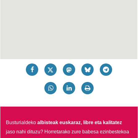
Busturialdeko
albisteak euskaraz, libre eta kalitatez
jaso nahi dituzu?
Horretarako zure babesa ezinbestekoa