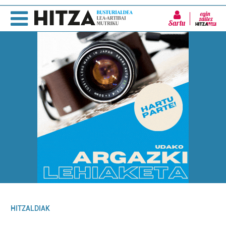
Sartu
HITZALDIAK