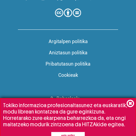
Argitalpen politika
Aniztasun politika
Pribatutasun politika
Cookieak
Babesleak:
Tokiko informazioa profesionaltasunez eta euskaratik,
modu librean kontatzea da gure eginkizuna.
Horretarako zure ekarpena beharrezkoa da, eta ongi
maitatzeko modurik zintzoena da HITZAkide egitea.