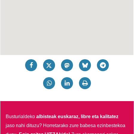
Busturialdeko
albisteak euskaraz, libre eta kalitatez
jaso nahi dituzu?
Horretarako zure babesa ezinbestekoa