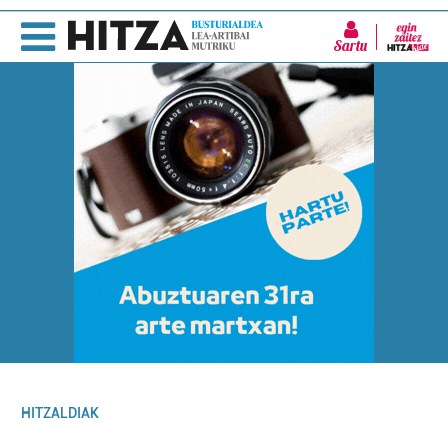
Sartu
HITZALDIAK