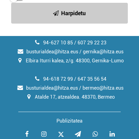
irakurri
Harpidetu
94-627 10 85 / 607 29 22 23
busturialdea@hitza.eus / gernika@hitza.eus
Elbira Iturri kalea, z/g. 48300, Gernika-Lumo
94-618 72 99 / 647 35 56 54
busturialdea@hitza.eus / bermeo@hitza.eus
Atalde 17, atzealdea. 48370, Bermeo
Publizitatea