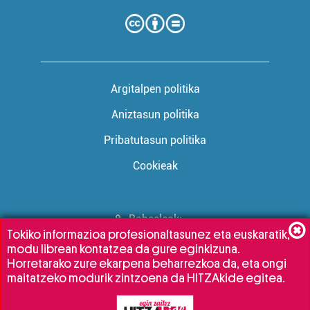
Argitalpen politika
Aniztasun politika
Pribatutasun politika
Cookieak
Babesleak:
Tokiko informazioa profesionaltasunez eta euskaratik,
modu librean kontatzea da gure eginkizuna.
Horretarako zure ekarpena beharrezkoa da, eta ongi
maitatzeko modurik zintzoena da HITZAkide egitea.