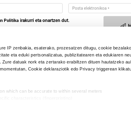
n Politika
irakurri eta onartzen dut.
H
ure IP zenbakia, esaterako, prozesatzen ditugu, cookie bezalako
Publizitatea
itate eta eduki pertsonalizatua, publizitatearen eta edukiaren ne
. Zure datuak nork eta zertarako erabiltzen dituen hautatzeko a
omentutan, Cookie deklaraziotik edo Privacy triggerean klikat
ion which can be accurate to within several meters
cific characteristics (fingerprinting)
Aniztasun politika
Pribatutasun poli
d and set your preferences in the
details section
.
aratik, modu librean kontatzea da gure eginkizuna. Horret
intzoena da HITZAkide egitea.
n ditugu, zure IP zenbakia, besteak beste, teknologia erabiliz,
Babesleak:
, iragarkiak eta edukia neurtzeko, jendeari buruzko informazioa b