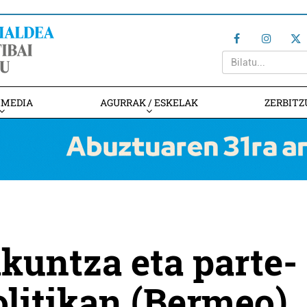
IMEDIA
AGURRAK / ESKELAK
ZERBITZ
ikuntza eta parte-
olitikan (Bermeo)