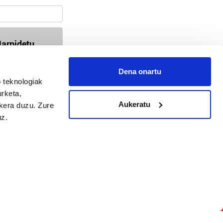
arpidetu
Dena onartu
 teknologiak
94-618 72 99 / 647 35 56 54
urketa,
busturialdea@hitza.eus / bermeo@hitza.eus
Aukeratu
ukera duzu. Zure
Atalde 17, atzealdea. 48370, Bermeo
uz.
tika
Cookieak
arako zure ekarpena
 cookieak
iltzeko eta