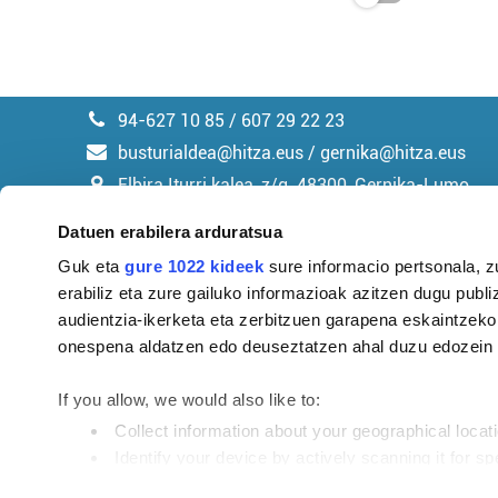
94-627 10 85 / 607 29 22 23
busturialdea@hitza.eus / gernika@hitza.eus
Elbira Iturri kalea, z/g. 48300, Gernika-Lumo
Datuen erabilera arduratsua
Guk eta
gure 1022 kideek
sure informacio pertsonala, z
erabiliz eta zure gailuko informazioak azitzen dugu publiz
Argitalpen politika
audientzia-ikerketa eta zerbitzuen garapena eskaintzeko
onespena aldatzen edo deuseztatzen ahal duzu edozein m
If you allow, we would also like to:
Collect information about your geographical locat
Identify your device by actively scanning it for spe
Find out more about how your personal data is processe