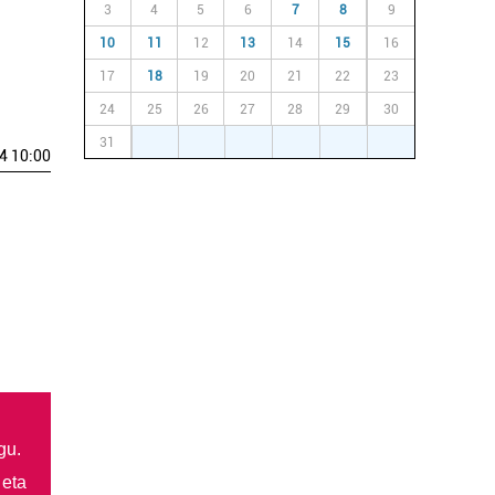
3
4
5
6
7
8
9
10
11
12
13
14
15
16
17
18
19
20
21
22
23
24
25
26
27
28
29
30
31
1
2
3
4
5
6
4 10:00
gu.
 eta