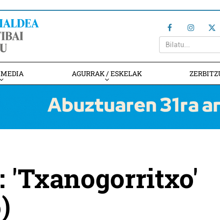
IMEDIA
AGURRAK / ESKELAK
ZERBITZ
: 'Txanogorritxo'
)