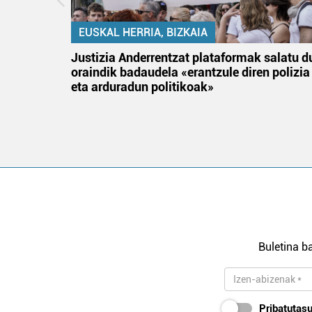
EUSKAL HERRIA, BIZKAIA
tik
Justizia Anderrentzat plataformak salatu d
 gizon
oraindik badaudela «erantzule diren polizia
eta arduradun politikoak»
Buletina ba
Pribatutasu