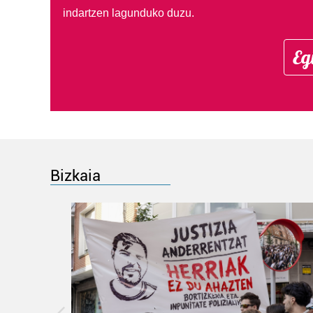
indartzen lagunduko duzu.
Eg
Bizkaia