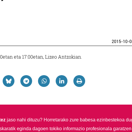
2015-10-0
0etan eta 17:00etan, Lizeo Antzokian.
tez
jaso nahi dituzu?
Horretarako zure babesa ezinbestekoa du
skaratik eginda dagoen tokiko informazio profesionala garatzen