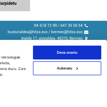
arpidetu
94-618 72 99 / 647 35 56 54
busturialdea@hitza.eus / bermeo@hitza.eus
Atalde 17, atzealdea. 48370, Bermeo
Dena onartu
 teknologiak
urketa,
tika
Cookieak
Aukeratu
ukera duzu. Zure
uz.