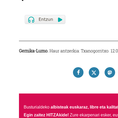
Gernika-Lumo.
Haur antzerkia: Txanogorritxo. 12:0
Busturialdeko
albisteak euskaraz, libre eta kalita
Egin zaitez HITZAkide!
Zure ekarpenari esker, eu