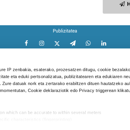
H
Publizitatea
ure IP zenbakia, esaterako, prozesatzen ditugu, cookie bezalako
itate eta eduki pertsonalizatua, publizitatearen eta edukiaren ne
Aniztasun politika
Pribatutasun poli
. Zure datuak nork eta zertarako erabiltzen dituen hautatzeko a
omentutan, Cookie deklaraziotik edo Privacy triggerean klikat
Babesleak:
ion which can be accurate to within several meters
cific characteristics (fingerprinting)
d and set your preferences in the
details section
.