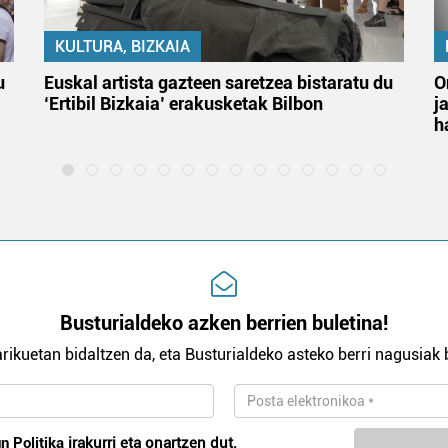
KULTURA, BIZKAIA
u
Euskal artista gazteen saretzea bistaratu du
O
‘Ertibil Bizkaia’ erakusketak Bilbon
j
h
Busturialdeko azken berrien buletina!
rikuetan bidaltzen da, eta Busturialdeko asteko berri nagusiak b
n Politika
irakurri eta onartzen dut.