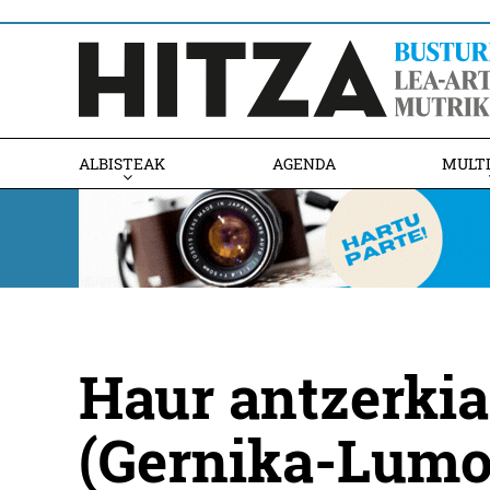
ALBISTEAK
AGENDA
MULT
Haur antzerkia
(Gernika-Lumo