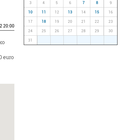
3
4
5
6
7
8
9
10
11
12
13
14
15
16
17
18
19
20
21
22
23
2 20:00
24
25
26
27
28
29
30
31
1
2
3
4
5
6
ko
0 euro