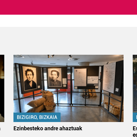
BIZIGIRO, BIZKAIA
a
Ezinbesteko andre ahaztuak
E
e