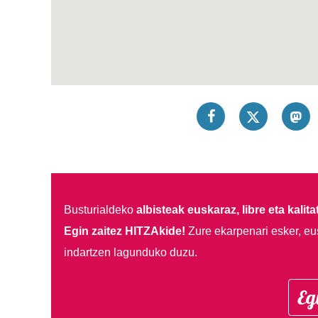
Busturialdeko
albisteak euskaraz, libre eta kalita
Egin zaitez HITZAkide!
Zure ekarpenari esker, eu
indartzen lagunduko duzu.
Eg