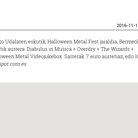
2016-11-1
ko Udalaren eskutik, Halloween Metal Fest jaialdia, Bermeo
tik aurrera: Diabulus in Musica + Overdry + The Wizards +
oween Metal Videojukebox. Sarrerak: 7 euro aurretiaz, edo 1
spot.com.es