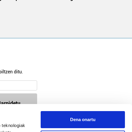
iltzen ditu.
arpidetu
Dena onartu
 teknologiak
94-618 72 99 / 647 35 56 54