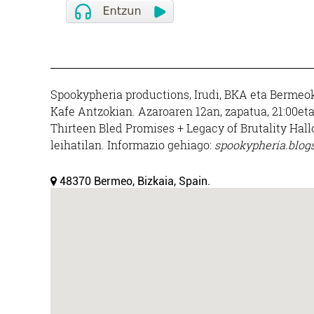
Spookypheria productions, Irudi, BKA eta Bermeo
Kafe Antzokian. Azaroaren 12an, zapatua, 21:00eta
Thirteen Bled Promises + Legacy of Brutality Hall
leihatilan. Informazio gehiago:
spookypheria.blog
48370 Bermeo, Bizkaia, Spain.