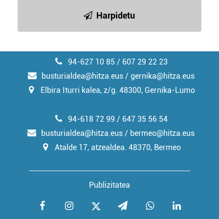
irakurri
Harpidetu
94-627 10 85 / 607 29 22 23
busturialdea@hitza.eus / gernika@hitza.eus
Elbira Iturri kalea, z/g. 48300, Gernika-Lumo
94-618 72 99 / 647 35 56 54
busturialdea@hitza.eus / bermeo@hitza.eus
Atalde 17, atzealdea. 48370, Bermeo
Publizitatea