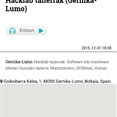
Hacklab tailerrak (Gernika-
Lumo)
2015-12-01 18:00
Gernika-Lumo.
Hacklab tailerrak. Software edo hardware
libreari buruzko tailerra. Martitzenero, 19:00etan, Astran.
Goikoibarra Kalea, 1, 48300 Gernika-Lumo, Bizkaia, Spain.