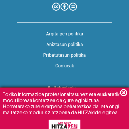
Argitalpen politika
Aniztasun politika
Pribatutasun politika
Cookieak
Babesleak:
Tokiko informazioa profesionaltasunez eta euskaratik,
modu librean kontatzea da gure eginkizuna.
Horretarako zure ekarpena beharrezkoa da, eta ongi
maitatzeko modurik zintzoena da HITZAkide egitea.