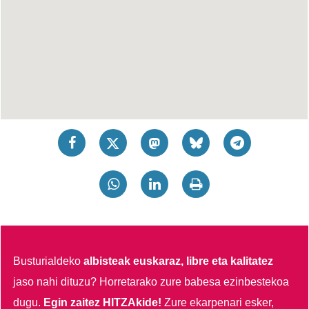
Busturialdeko
albisteak euskaraz, libre eta kalitatez
jaso nahi dituzu?
Horretarako zure babesa ezinbestekoa
dugu.
Egin zaitez HITZAkide!
Zure ekarpenari esker,