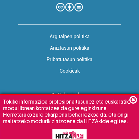
Argitalpen politika
Aniztasun politika
Pribatutasun politika
Cookieak
Babesleak:
Tokiko informazioa profesionaltasunez eta euskaratik,
modu librean kontatzea da gure eginkizuna.
Horretarako zure ekarpena beharrezkoa da, eta ongi
maitatzeko modurik zintzoena da HITZAkide egitea.