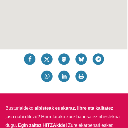
Busturialdeko
albisteak euskaraz, libre eta kalitatez
jaso nahi dituzu?
Horretarako zure babesa ezinbestekoa
dugu.
Egin zaitez HITZAkide!
Zure ekarpenari esker,