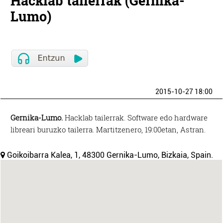
Hacklab tailerrak (Gernika-
Lumo)
2015-10-27 18:00
Gernika-Lumo.
Hacklab tailerrak. Software edo hardware
libreari buruzko tailerra. Martitzenero, 19:00etan, Astran.
Goikoibarra Kalea, 1, 48300 Gernika-Lumo, Bizkaia, Spain.