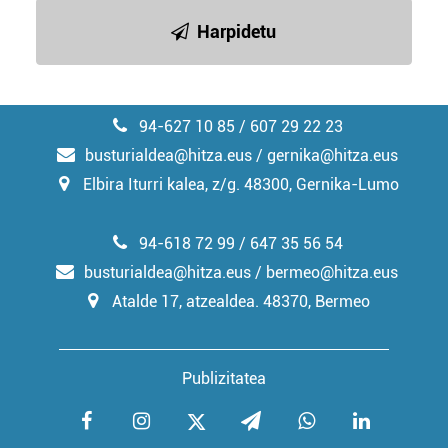
irakurri
Harpidetu
94-627 10 85 / 607 29 22 23
busturialdea@hitza.eus / gernika@hitza.eus
Elbira Iturri kalea, z/g. 48300, Gernika-Lumo
94-618 72 99 / 647 35 56 54
busturialdea@hitza.eus / bermeo@hitza.eus
Atalde 17, atzealdea. 48370, Bermeo
Publizitatea