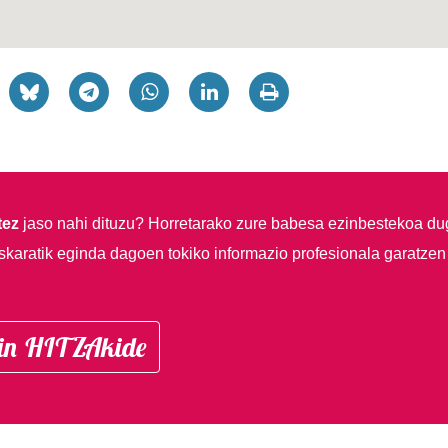
tez
jaso nahi dituzu?
Horretarako zure babesa ezinbestekoa du
skaratik eginda dagoen tokiko informazio profesionala garatzen
in HITZAkide