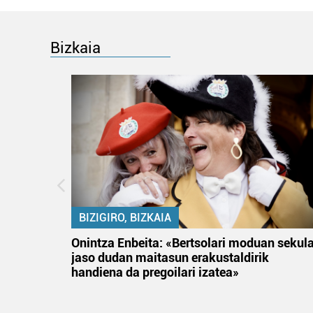
Bizkaia
BIZIGIRO, BIZKAIA
na
Onintza Enbeita: «Bertsolari moduan sekul
jaso dudan maitasun erakustaldirik
handiena da pregoilari izatea»