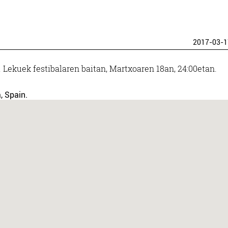
2017-03-1
 Lekuek festibalaren baitan, Martxoaren 18an, 24:00etan.
, Spain.