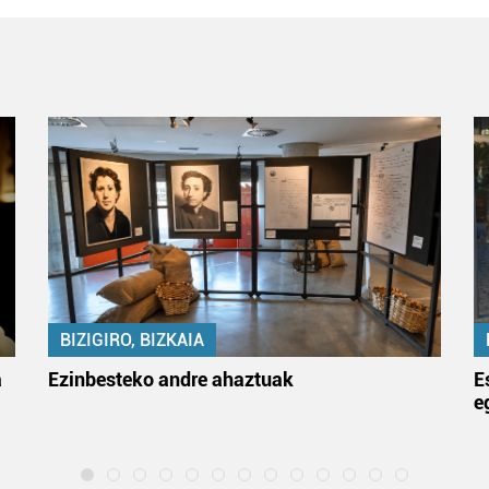
BIZIGIRO, BIZKAIA
a
Ezinbesteko andre ahaztuak
E
e