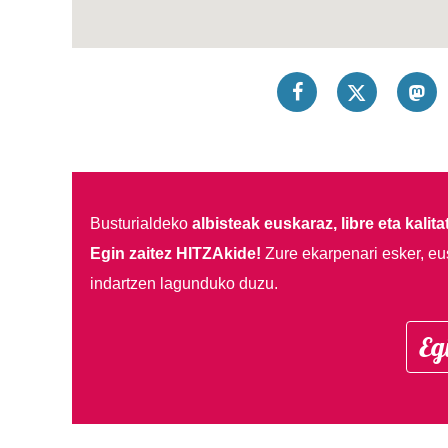
Busturialdeko
albisteak euskaraz, libre eta kalita
Egin zaitez HITZAkide!
Zure ekarpenari esker, eu
indartzen lagunduko duzu.
Eg