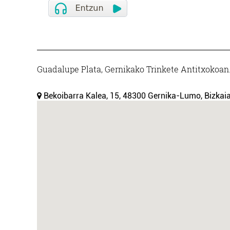
Guadalupe Plata, Gernikako Trinkete Antitxokoan.
Bekoibarra Kalea, 15, 48300 Gernika-Lumo, Bizkaia