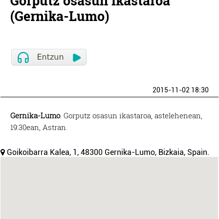
Gorputz osasun ikastaroa
(Gernika-Lumo)
2015-11-02 18:30
Gernika-Lumo
. Gorputz osasun ikastaroa, astelehenean,
19:30ean, Astran.
Goikoibarra Kalea, 1, 48300 Gernika-Lumo, Bizkaia, Spain.