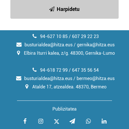
irakurri
Harpidetu
94-627 10 85 / 607 29 22 23
busturialdea@hitza.eus / gernika@hitza.eus
Elbira Iturri kalea, z/g. 48300, Gernika-Lumo
94-618 72 99 / 647 35 56 54
busturialdea@hitza.eus / bermeo@hitza.eus
Atalde 17, atzealdea. 48370, Bermeo
Publizitatea