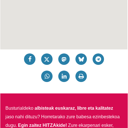
Busturialdeko
albisteak euskaraz, libre eta kalitatez
jaso nahi dituzu?
Horretarako zure babesa ezinbestekoa
dugu.
Egin zaitez HITZAkide!
Zure ekarpenari esker,