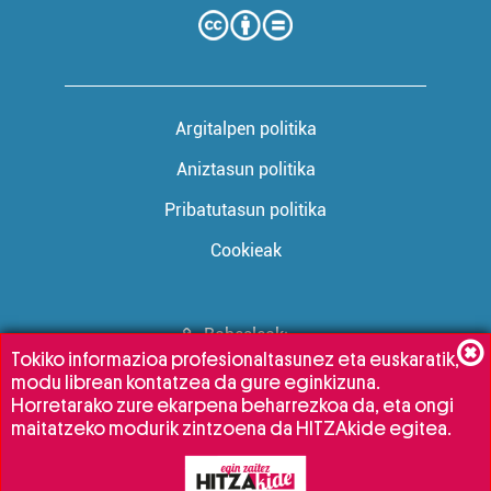
Argitalpen politika
Aniztasun politika
Pribatutasun politika
Cookieak
Babesleak:
Tokiko informazioa profesionaltasunez eta euskaratik,
modu librean kontatzea da gure eginkizuna.
Horretarako zure ekarpena beharrezkoa da, eta ongi
maitatzeko modurik zintzoena da HITZAkide egitea.