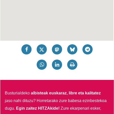
Busturialdeko
albisteak euskaraz, libre eta kalitatez
jaso nahi dituzu?
Horretarako zure babesa ezinbestekoa
dugu.
Egin zaitez HITZAkide!
Zure ekarpenari esker,