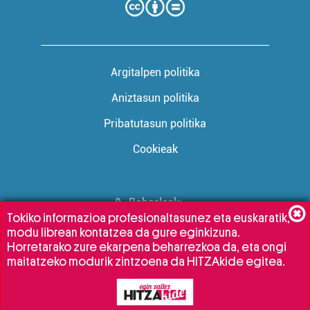
Argitalpen politika
Aniztasun politika
Pribatutasun politika
Cookieak
Babesleak:
Tokiko informazioa profesionaltasunez eta euskaratik,
modu librean kontatzea da gure eginkizuna.
Horretarako zure ekarpena beharrezkoa da, eta ongi
maitatzeko modurik zintzoena da HITZAkide egitea.