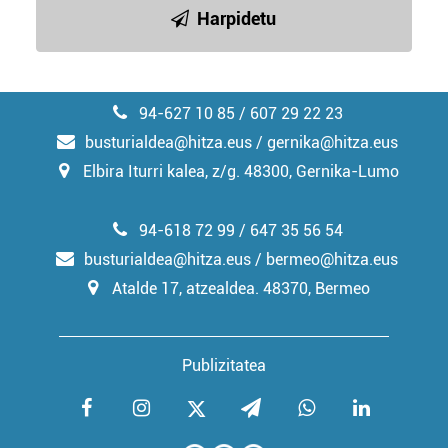
irakurri
Harpidetu
94-627 10 85 / 607 29 22 23
busturialdea@hitza.eus / gernika@hitza.eus
Elbira Iturri kalea, z/g. 48300, Gernika-Lumo
94-618 72 99 / 647 35 56 54
busturialdea@hitza.eus / bermeo@hitza.eus
Atalde 17, atzealdea. 48370, Bermeo
Publizitatea