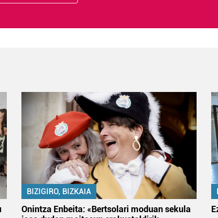
BIZIGIRO, BIZKAIA
u
Onintza Enbeita: «Bertsolari moduan sekula
E