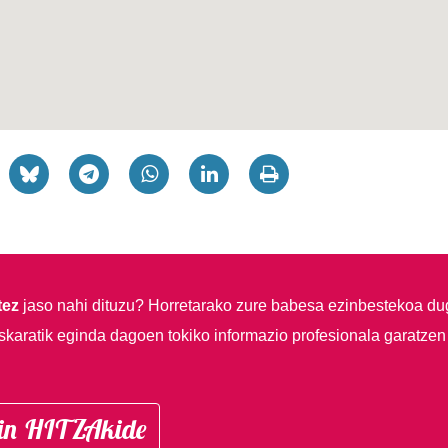
tez
jaso nahi dituzu?
Horretarako zure babesa ezinbestekoa du
skaratik eginda dagoen tokiko informazio profesionala garatzen
in HITZAkide