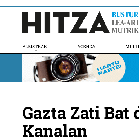
ALBISTEAK
AGENDA
MULT
Gazta Zati Bat
Kanalan