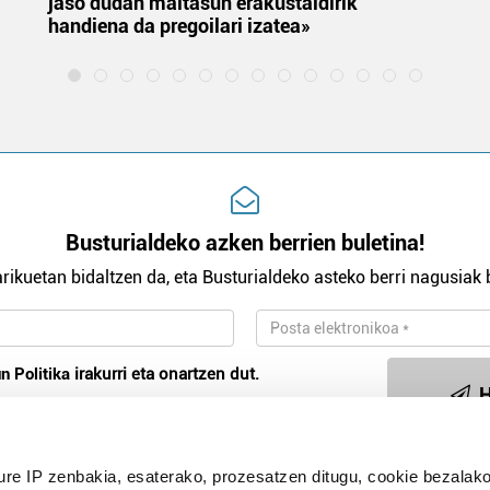
jaso dudan maitasun erakustaldirik
handiena da pregoilari izatea»
Busturialdeko azken berrien buletina!
rikuetan bidaltzen da, eta Busturialdeko asteko berri nagusiak b
n Politika
irakurri eta onartzen dut.
H
ure IP zenbakia, esaterako, prozesatzen ditugu, cookie bezalako