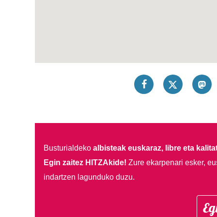
Busturialdeko
albisteak euskaraz, libre eta kalita
Egin zaitez HITZAkide!
Zure ekarpenari esker, eu
indartzen lagunduko duzu.
Eg