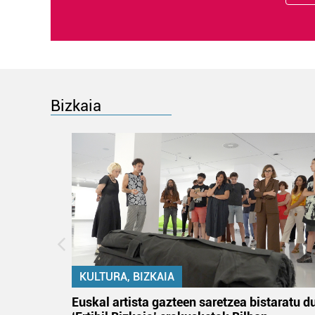
Bizkaia
KULTURA, BIZKAIA
na
Euskal artista gazteen saretzea bistaratu d