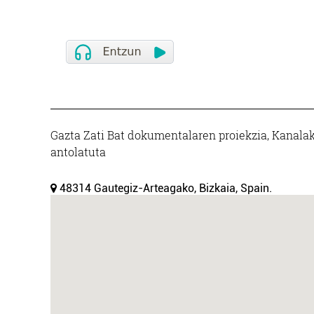
Gazta Zati Bat dokumentalaren proiekzia, Kanala
antolatuta
48314 Gautegiz-Arteagako, Bizkaia, Spain.