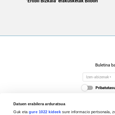
‘Ertibil Bizkaia’ erakusketak Bilbon
Buletina ba
Pribatutasu
Datuen erabilera arduratsua
Guk eta
gure 1022 kideek
sure informacio pertsonala, z