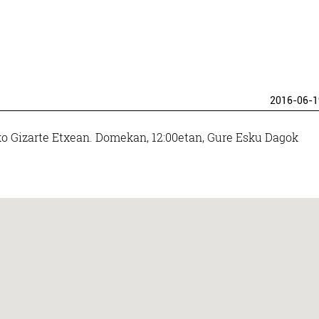
2016-06-1
ko Gizarte Etxean. Domekan, 12:00etan, Gure Esku Dagok