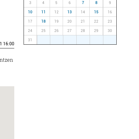
3
4
5
6
7
8
9
10
11
12
13
14
15
16
17
18
19
20
21
22
23
24
25
26
27
28
29
30
31
1
2
3
4
5
6
1 16:00
untzen