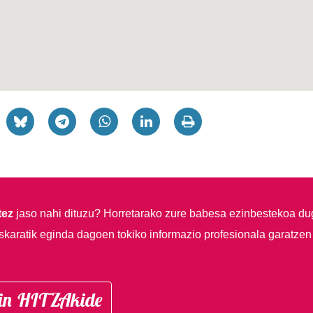
tez
jaso nahi dituzu?
Horretarako zure babesa ezinbestekoa du
skaratik eginda dagoen tokiko informazio profesionala garatzen
in HITZAkide