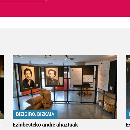
BIZIGIRO, BIZKAIA
a
Ezinbesteko andre ahaztuak
E