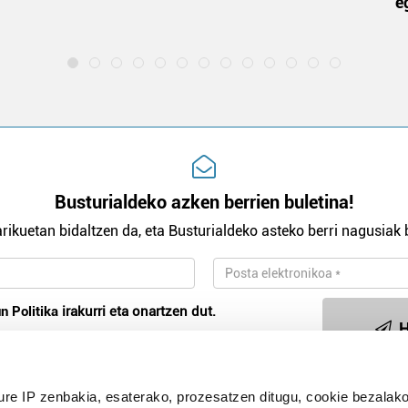
e
Busturialdeko azken berrien buletina!
rikuetan bidaltzen da, eta Busturialdeko asteko berri nagusiak b
n Politika
irakurri eta onartzen dut.
H
ure IP zenbakia, esaterako, prozesatzen ditugu, cookie bezalako