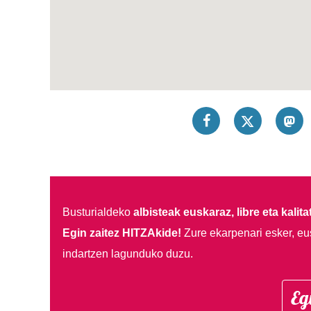
Busturialdeko
albisteak euskaraz, libre eta kalita
Egin zaitez HITZAkide!
Zure ekarpenari esker, eu
indartzen lagunduko duzu.
Eg