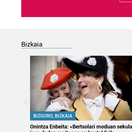
Bizkaia
BIZIGIRO, BIZKAIA
na
Onintza Enbeita: «Bertsolari moduan sekul