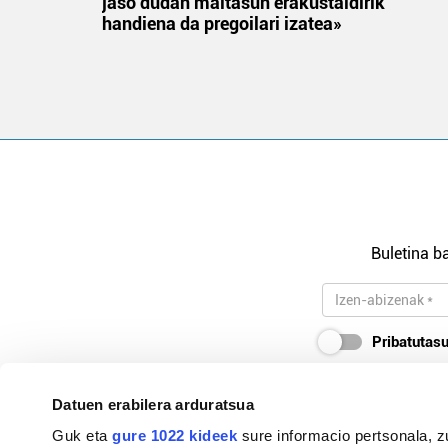
jaso dudan maitasun erakustaldirik
handiena da pregoilari izatea»
Buletina ba
Pribatutasu
Datuen erabilera arduratsua
Guk eta
gure 1022 kideek
sure informacio pertsonala, z