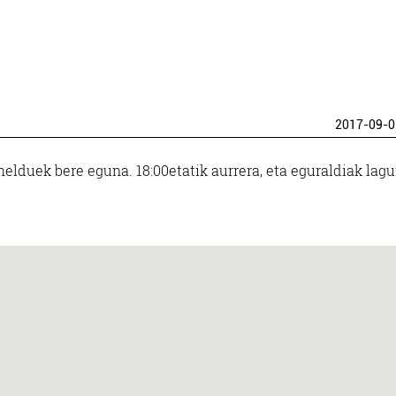
2017-09-0
elduek bere eguna. 18:00etatik aurrera, eta eguraldiak lag