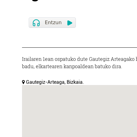
Irailaren 1ean ospatuko dute Gautegiz Arteagako h
badu, elkartearen kanpoaldean batuko dira.
Gautegiz-Arteaga, Bizkaia.