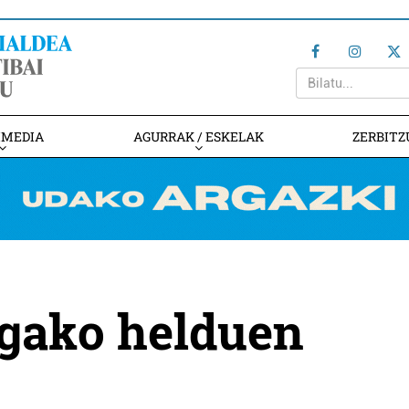
IMEDIA
AGURRAK / ESKELAK
ZERBITZ
agako helduen