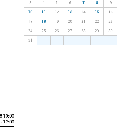
3
4
5
6
7
8
9
10
11
12
13
14
15
16
17
18
19
20
21
22
23
24
25
26
27
28
29
30
31
1
2
3
4
5
6
8 10:00
- 12:00