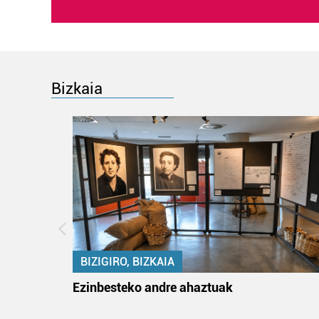
Bizkaia
BIZIGIRO, BIZKAIA
ko itun
Ezinbesteko andre ahaztuak