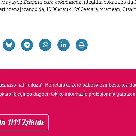
ia Mayayok
Ezagutu zure eskubideak
hitzaldia eskainiko du
itzena] izango da, 10:00etatik 12:00eetara bitartean, Gizart
tez
jaso nahi dituzu?
Horretarako zure babesa ezinbestekoa du
skaratik eginda dagoen tokiko informazio profesionala garatzen
in HITZAkide