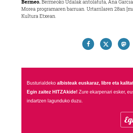
Bermeo.
Bermeoko Udalak antolatuta, Ana Garc
Morea programaren barruan. Urtarrilaren 28an [mart
Kultura Etxean.
Busturialdeko
albisteak euskaraz, libre eta kalita
Egin zaitez HITZAkide!
Zure ekarpenari esker, eu
indartzen lagunduko duzu.
Eg