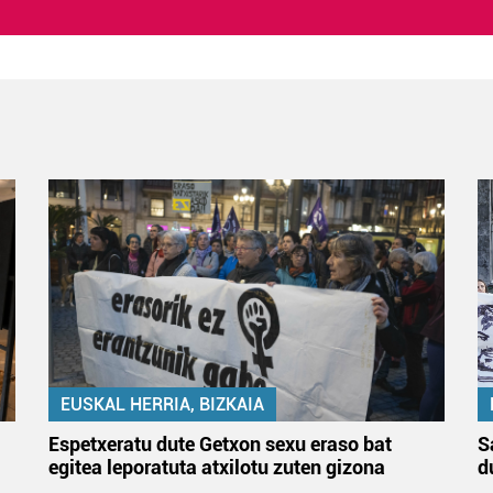
EUSKAL HERRIA, BIZKAIA
Espetxeratu dute Getxon sexu eraso bat
S
egitea leporatuta atxilotu zuten gizona
d