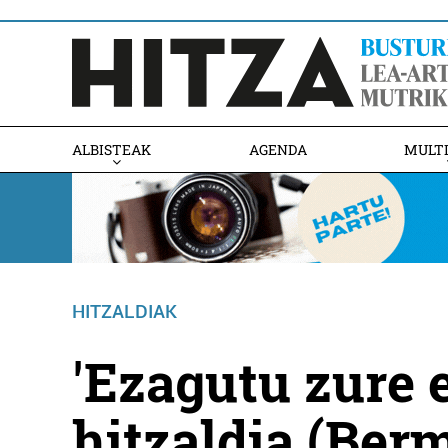
ALBISTEAK
AGENDA
MULT
HITZALDIAK
'Ezagutu zure 
hitzaldia (Ber