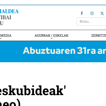
IMEDIA
AGURRAK / ESKELAK
ZERBITZ
eskubideak'
meo)