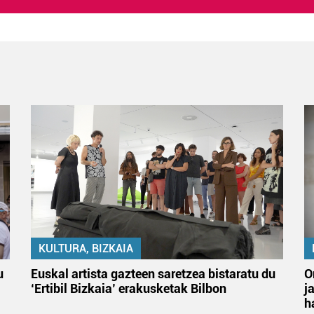
KULTURA, BIZKAIA
u
Euskal artista gazteen saretzea bistaratu du
O
‘Ertibil Bizkaia’ erakusketak Bilbon
j
h