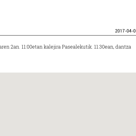
2017-04-0
ren 2an. 11:00etan kalejira Pasealekutik. 11:30ean, dantza