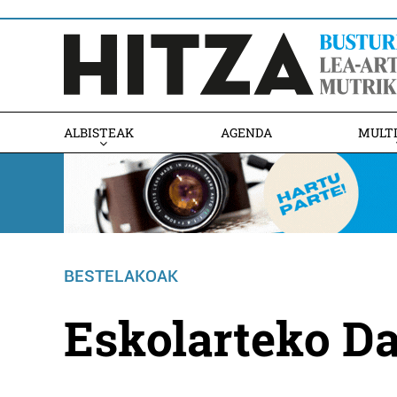
ALBISTEAK
AGENDA
MULT
BESTELAKOAK
Eskolarteko D