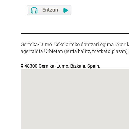
Gernika-Lumo. Eskolarteko dantzari eguna. Apirila
agerraldia Urbietan (euria balitz, merkatu plazan).
48300 Gernika-Lumo, Bizkaia, Spain.