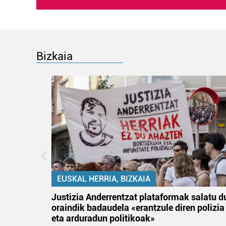
Bizkaia
EUSKAL HERRIA, BIZKAIA
an
Justizia Anderrentzat plataformak salatu d
oraindik badaudela «erantzule diren polizia
eta arduradun politikoak»