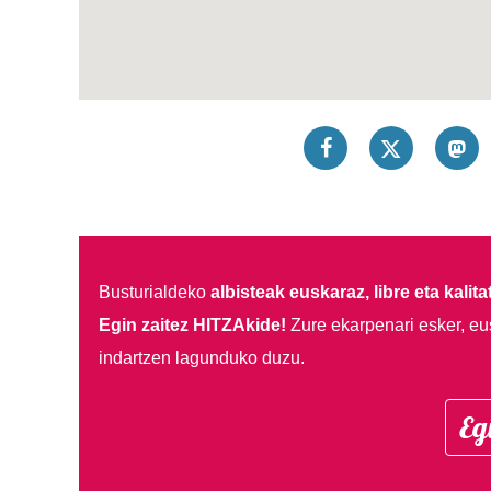
Busturialdeko
albisteak euskaraz, libre eta kalita
Egin zaitez HITZAkide!
Zure ekarpenari esker, eu
indartzen lagunduko duzu.
Eg