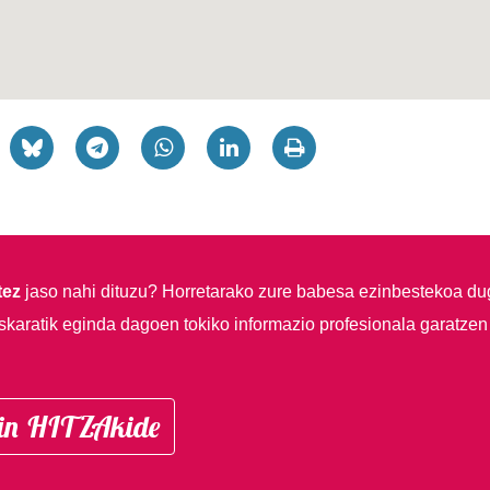
tez
jaso nahi dituzu?
Horretarako zure babesa ezinbestekoa du
skaratik eginda dagoen tokiko informazio profesionala garatzen
in HITZAkide