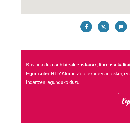
Busturialdeko
albisteak euskaraz, libre eta kalita
Egin zaitez HITZAkide!
Zure ekarpenari esker, eu
indartzen lagunduko duzu.
Eg