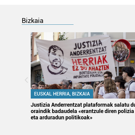
Bizkaia
EUSKAL HERRIA, BIZKAIA
tik
Justizia Anderrentzat plataformak salatu d
 gizon
oraindik badaudela «erantzule diren polizia
eta arduradun politikoak»