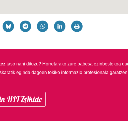
tez
jaso nahi dituzu?
Horretarako zure babesa ezinbestekoa du
skaratik eginda dagoen tokiko informazio profesionala garatzen
in HITZAkide