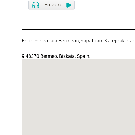
Egun osoko jaia Bermeon, zapatuan. Kalejirak, dan
48370 Bermeo, Bizkaia, Spain.