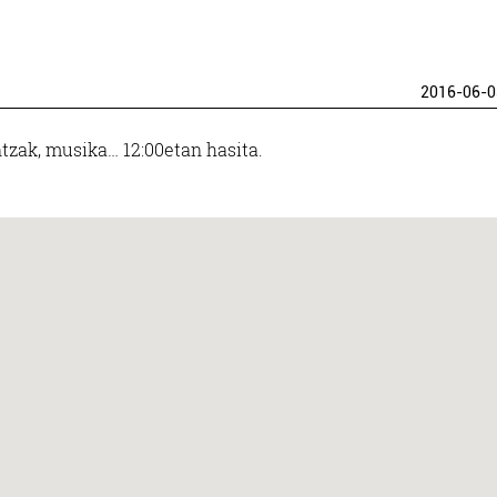
2016-06-0
tzak, musika… 12:00etan hasita.