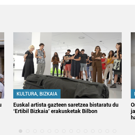
KULTURA, BIZKAIA
u
Euskal artista gazteen saretzea bistaratu du
O
‘Ertibil Bizkaia’ erakusketak Bilbon
j
h