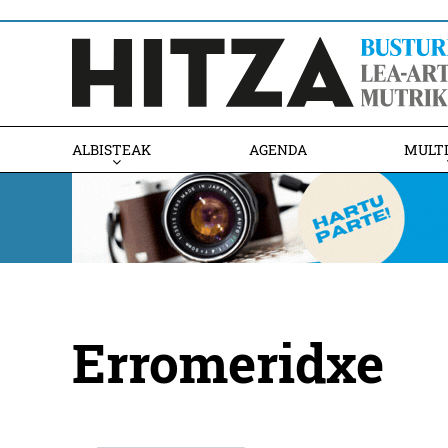
ALBISTEAK
AGENDA
MULT
Erromeridxe