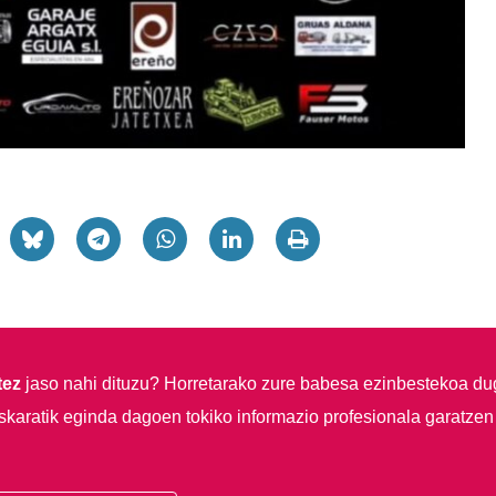
tez
jaso nahi dituzu?
Horretarako zure babesa ezinbestekoa du
skaratik eginda dagoen tokiko informazio profesionala garatzen