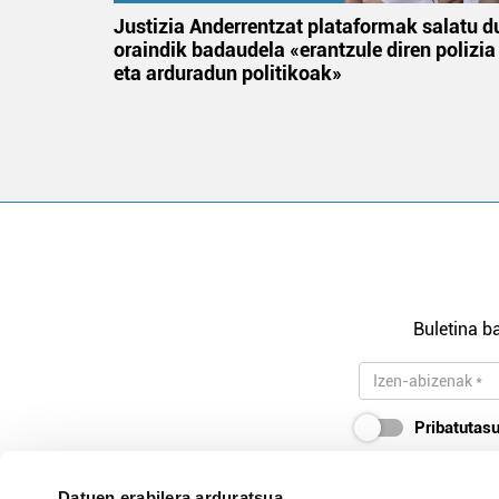
an
Justizia Anderrentzat plataformak salatu d
oraindik badaudela «erantzule diren polizia
eta arduradun politikoak»
Buletina ba
Pribatutasu
Datuen erabilera arduratsua