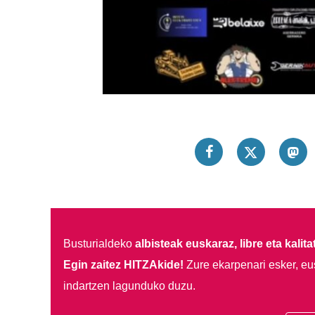
Busturialdeko
albisteak euskaraz, libre eta kalita
Egin zaitez HITZAkide!
Zure ekarpenari esker, eu
indartzen lagunduko duzu.