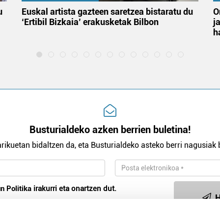
u
Euskal artista gazteen saretzea bistaratu du
O
‘Ertibil Bizkaia’ erakusketak Bilbon
j
h
Busturialdeko azken berrien buletina!
rikuetan bidaltzen da, eta Busturialdeko asteko berri nagusiak b
n Politika
irakurri eta onartzen dut.
H