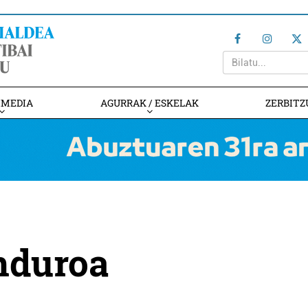
IMEDIA
AGURRAK / ESKELAK
ZERBITZ
nduroa