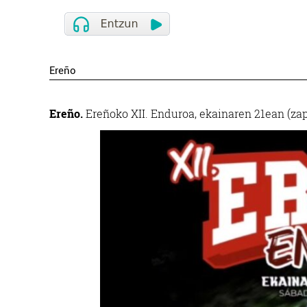
Ereño
Ereño.
Ereñoko XII. Enduroa, ekainaren 21ean (zap