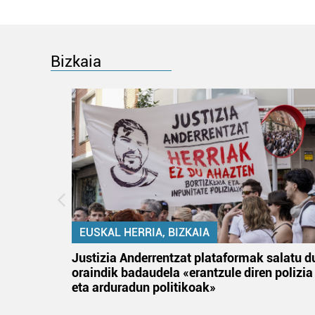
Bizkaia
EUSKAL HERRIA, BIZKAIA
an
Justizia Anderrentzat plataformak salatu d
oraindik badaudela «erantzule diren polizia
eta arduradun politikoak»