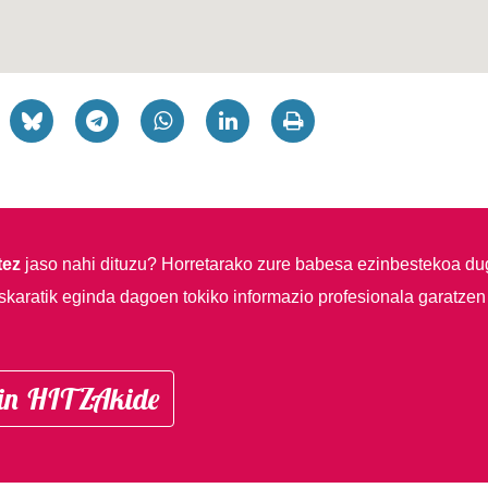
tez
jaso nahi dituzu?
Horretarako zure babesa ezinbestekoa du
skaratik eginda dagoen tokiko informazio profesionala garatzen
in HITZAkide