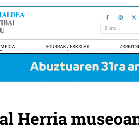
IMEDIA
AGURRAK / ESKELAK
ZERBITZ
kal Herria museoa