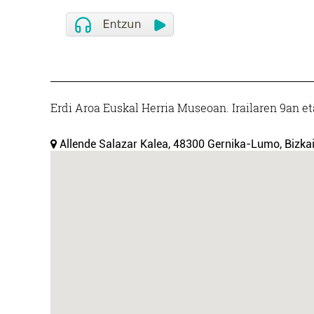
Erdi Aroa Euskal Herria Museoan. Irailaren 9an eta
Allende Salazar Kalea, 48300 Gernika-Lumo, Bizkai