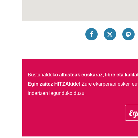
Busturialdeko
albisteak euskaraz, libre eta kalita
Egin zaitez HITZAkide!
Zure ekarpenari esker, eu
indartzen lagunduko duzu.
Eg