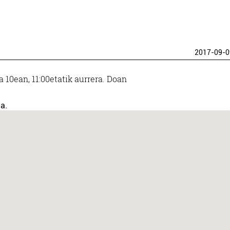
2017-09-0
 10ean, 11:00etatik aurrera. Doan
a.