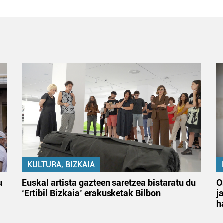
KULTURA, BIZKAIA
u
Euskal artista gazteen saretzea bistaratu du
O
‘Ertibil Bizkaia’ erakusketak Bilbon
j
h