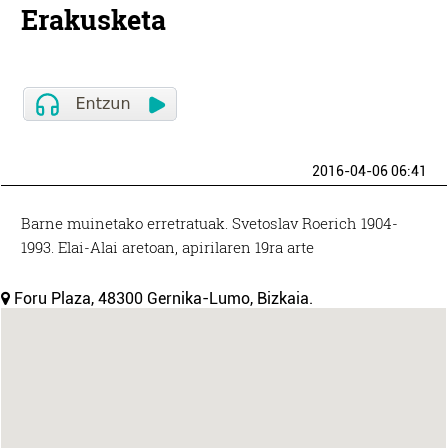
Erakusketa
2016-04-06 06:41
Barne muinetako erretratuak. Svetoslav Roerich 1904-
1993. Elai-Alai aretoan, apirilaren 19ra arte
Foru Plaza, 48300 Gernika-Lumo, Bizkaia.