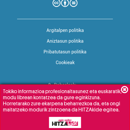
Argitalpen politika
Aniztasun politika
Pribatutasun politika
Cookieak
Babesleak:
Tokiko informazioa profesionaltasunez eta euskaratik,
modu librean kontatzea da gure eginkizuna.
Horretarako zure ekarpena beharrezkoa da, eta ongi
maitatzeko modurik zintzoena da HITZAkide egitea.