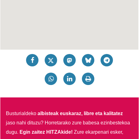
Busturialdeko
albisteak euskaraz, libre eta kalitatez
jaso nahi dituzu?
Horretarako zure babesa ezinbestekoa
dugu.
Egin zaitez HITZAkide!
Zure ekarpenari esker,