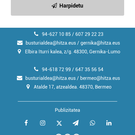
irakurri
Harpidetu
94-627 10 85 / 607 29 22 23
busturialdea@hitza.eus / gernika@hitza.eus
Elbira Iturri kalea, z/g. 48300, Gernika-Lumo
94-618 72 99 / 647 35 56 54
busturialdea@hitza.eus / bermeo@hitza.eus
Atalde 17, atzealdea. 48370, Bermeo
Publizitatea