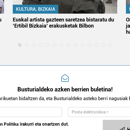
KULTURA, BIZKAIA
u
Euskal artista gazteen saretzea bistaratu du
O
‘Ertibil Bizkaia’ erakusketak Bilbon
j
h
Busturialdeko azken berrien buletina!
rikuetan bidaltzen da, eta Busturialdeko asteko berri nagusiak b
n Politika
irakurri eta onartzen dut.
H