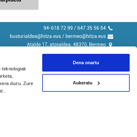
94-618 72 99 / 647 35 56 54
busturialdea@hitza.eus / bermeo@hitza.eus
Atalde 17, atzealdea. 48370, Bermeo
Dena onartu
 teknologiak
urketa,
tika
Cookieak
Aukeratu
ukera duzu. Zure
uz.
arako zure ekarpena