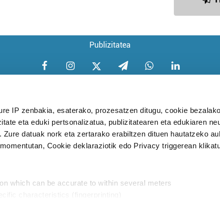
Publizitatea
ure IP zenbakia, esaterako, prozesatzen ditugu, cookie bezalako
itate eta eduki pertsonalizatua, publizitatearen eta edukiaren ne
Aniztasun politika
Pribatutasun poli
. Zure datuak nork eta zertarako erabiltzen dituen hautatzeko a
omentutan, Cookie deklaraziotik edo Privacy triggerean klikat
Babesleak:
ion which can be accurate to within several meters
cific characteristics (fingerprinting)
d and set your preferences in the
details section
.
aratik, modu librean kontatzea da gure eginkizuna. Horret