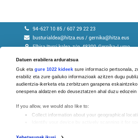
94-627 10 85 / 607 29 22 23
busturialdea@hitza.eus / gernika@hitza.eus
Elbira Iturri kalea, z/g. 48300, Gernika-Lumo
Datuen erabilera arduratsua
Guk eta
gure 1022 kideek
sure informacio pertsonala, z
erabiliz eta zure gailuko informazioak azitzen dugu publiz
Argitalpen politika
audientzia-ikerketa eta zerbitzuen garapena eskaintzeko
onespena aldatzen edo deuseztatzen ahal duzu edozein m
If you allow, we would also like to:
Collect information about your geographical locat
Identify your device by actively scanning it for spe
Find out more about how your personal data is processe
Tokiko informazioa profesionaltasunez eta eusk
Xehetasunak ikusi