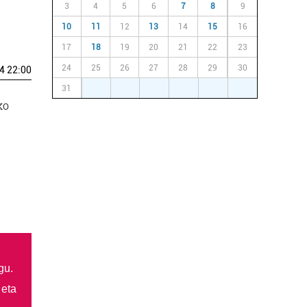
3
4
5
6
7
8
9
10
11
12
13
14
15
16
17
18
19
20
21
22
23
24
25
26
27
28
29
30
4 22:00
31
1
2
3
4
5
6
ko
gu.
 eta