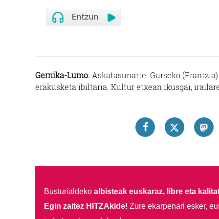
Gernika-Lumo.
Askatasunarte. Gurseko (Frantzia)
erakusketa ibiltaria. Kultur etxean ikusgai, irailar
Busturialdeko
albisteak euskaraz, libre eta kalita
Egin zaitez HITZAkide!
Zure ekarpenari esker, eu