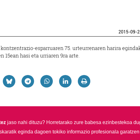
2015-09-2
 kontzentrazio-esparruaren 75. urteurrenaren harira eginda
en 15ean hasi eta urriaren 9ra arte.
tez
jaso nahi dituzu?
Horretarako zure babesa ezinbestekoa du
skaratik eginda dagoen tokiko informazio profesionala garatzen