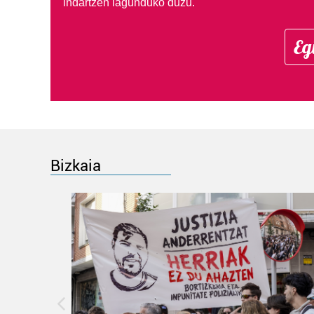
indartzen lagunduko duzu.
Eg
Bizkaia