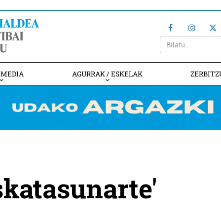
IMEDIA
AGURRAK / ESKELAK
ZERBITZ
skatasunarte'