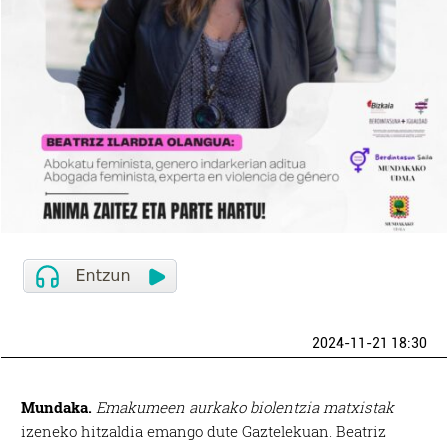
2024-11-21 18:30
Mundaka.
Emakumeen aurkako biolentzia matxistak
izeneko hitzaldia emango dute Gaztelekuan. Beatriz