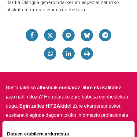
Ilardia Olangua genero ndarkerian espezializaturiko
abokatu feminista izango da hizlaria.
Busturialdeko
albisteak euskaraz, libre eta kalitatez
jaso nahi dituzu?
Horretarako zure babesa ezinbestekoa
dugu.
Egin zaitez HITZAkide!
Zure ekarpenari esker,
euskaratik eginda dagoen tokiko informazio profesionala
garatzen eta indartzen lagunduko duzu.
Datuen erabilera arduratsua