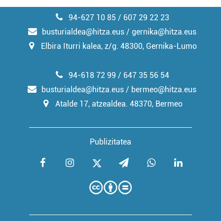
94-627 10 85 / 607 29 22 23
busturialdea@hitza.eus / gernika@hitza.eus
Elbira Iturri kalea, z/g. 48300, Gernika-Lumo
94-618 72 99 / 647 35 56 54
busturialdea@hitza.eus / bermeo@hitza.eus
Atalde 17, atzealdea. 48370, Bermeo
Publizitatea