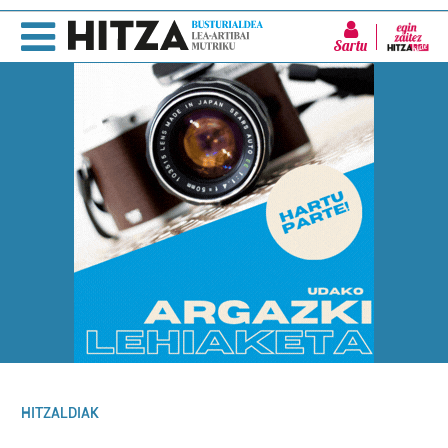
Sartu
HITZALDIAK