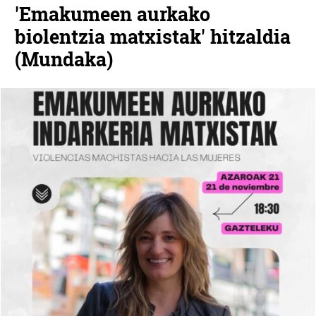
'Emakumeen aurkako
biolentzia matxistak' hitzaldia
(Mundaka)