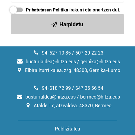
erabiltzeko baimen esplizitua ematen diguzu.
Gehiago
Pribatutasun Politika
irakurri eta onartzen dut.
irakurri
Harpidetu
94-627 10 85 / 607 29 22 23
busturialdea@hitza.eus / gernika@hitza.eus
Elbira Iturri kalea, z/g. 48300, Gernika-Lumo
94-618 72 99 / 647 35 56 54
busturialdea@hitza.eus / bermeo@hitza.eus
Atalde 17, atzealdea. 48370, Bermeo
Publizitatea