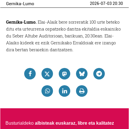
Gernika-Lumo
2026-07-03 20:30
Gernika-Lumo.
Elai-Alaik bere sorreratik 100 urte beteko
ditu eta urteurrena ospatzeko dantza ekitaldia eskainiko
du Seber Altube Auditorioan, barikuan, 20:30ean. Elai-
Alaiko kideek ez ezik Gernikako Erraldoiak ere izango
dira bertan beraiekin dantzatzen.
Busturialdeko
albisteak euskaraz, libre eta kalitatez