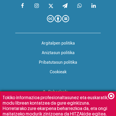
Argitalpen politika
Aniztasun politika
Pribatutasun politika
Cookieak
Babesleak:
Tokiko informazioa profesionaltasunez eta euskaratik,
modu librean kontatzea da gure eginkizuna.
Horretarako zure ekarpena beharrezkoa da, eta ongi
maitatzeko modurik zintzoena da HITZAkide egitea.