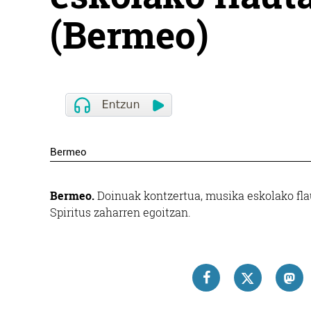
(Bermeo)
Bermeo
Bermeo.
Doinuak kontzertua, musika eskolako flau
Spiritus zaharren egoitzan.