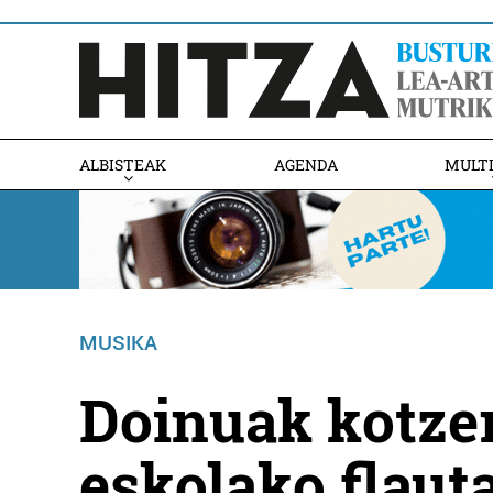
ALBISTEAK
AGENDA
MULT
MUSIKA
Doinuak kotze
eskolako flaut