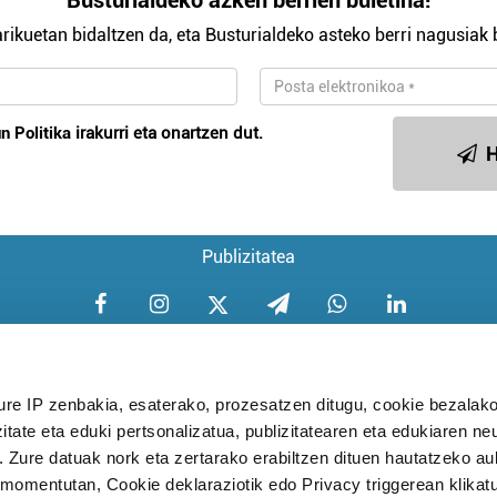
Busturialdeko azken berrien buletina!
rikuetan bidaltzen da, eta Busturialdeko asteko berri nagusiak b
n Politika
irakurri eta onartzen dut.
H
Publizitatea
ure IP zenbakia, esaterako, prozesatzen ditugu, cookie bezalako
itate eta eduki pertsonalizatua, publizitatearen eta edukiaren ne
Aniztasun politika
Pribatutasun poli
. Zure datuak nork eta zertarako erabiltzen dituen hautatzeko a
omentutan, Cookie deklaraziotik edo Privacy triggerean klikat