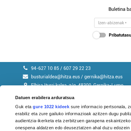
Buletina ba
Pribatutasu
94-627 10 85 / 607 29 22 23
busturialdea@hitza.eus / gernika@hitza.eus
Elbira Iturri kalea, z/g. 48300, Gernika-Lumo
Datuen erabilera arduratsua
Guk eta
gure 1022 kideek
sure informacio pertsonala, z
erabiliz eta zure gailuko informazioak azitzen dugu publiz
Argitalpen politika
audientzia-ikerketa eta zerbitzuen garapena eskaintzeko
onespena aldatzen edo deuseztatzen ahal duzu edozein m