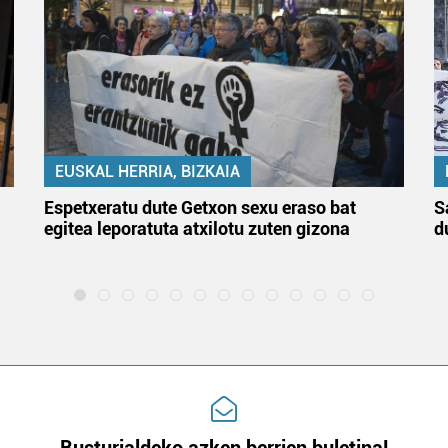
EUSKAL HERRIA, BIZKAIA
Espetxeratu dute Getxon sexu eraso bat
S
egitea leporatuta atxilotu zuten gizona
d