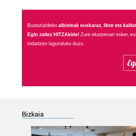
Busturialdeko
albisteak euskaraz, libre eta kalita
Egin zaitez HITZAkide!
Zure ekarpenari esker, eu
indartzen lagunduko duzu.
Eg
Bizkaia