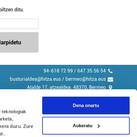
iltzen ditu.
arpidetu
94-618 72 99 / 647 35 56 54
busturialdea@hitza.eus / bermeo@hitza.eus
Atalde 17, atzealdea. 48370, Bermeo
Dena onartu
 teknologiak
urketa,
tika
Cookieak
Aukeratu
ukera duzu. Zure
uz.