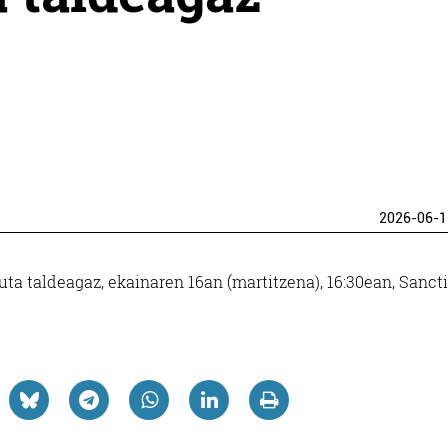
2026-06-1
ta taldeagaz, ekainaren 16an (martitzena), 16:30ean, Sancti