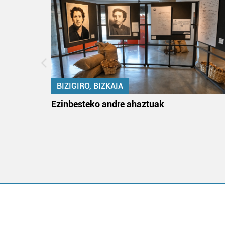
BIZIGIRO, BIZKAIA
ko itun
Ezinbesteko andre ahaztuak