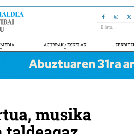
IMEDIA
AGURRAK / ESKELAK
ZERBITZ
rtua, musika
a taldeagaz