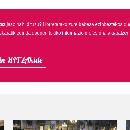
tez
jaso nahi dituzu?
Horretarako zure babesa ezinbestekoa du
skaratik eginda dagoen tokiko informazio profesionala garatzen
in HITZAkide