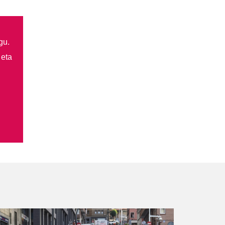
gu.
 eta