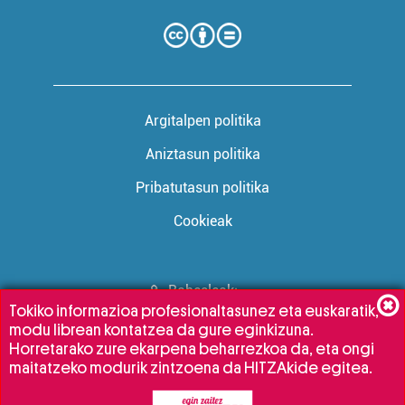
Argitalpen politika
Aniztasun politika
Pribatutasun politika
Cookieak
Babesleak:
Tokiko informazioa profesionaltasunez eta euskaratik,
modu librean kontatzea da gure eginkizuna.
Horretarako zure ekarpena beharrezkoa da, eta ongi
maitatzeko modurik zintzoena da HITZAkide egitea.