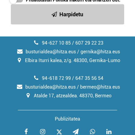
Pribatutasun Politika
irakurri eta onartzen dut.
irakurri
Harpidetu
94-627 10 85 / 607 29 22 23
busturialdea@hitza.eus / gernika@hitza.eus
Elbira Iturri kalea, z/g. 48300, Gernika-Lumo
94-618 72 99 / 647 35 56 54
busturialdea@hitza.eus / bermeo@hitza.eus
Atalde 17, atzealdea. 48370, Bermeo
Publizitatea