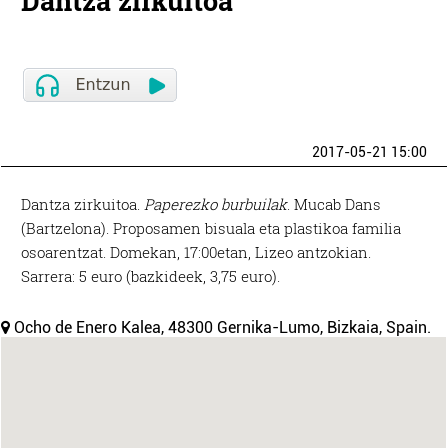
Dantza zirkuitoa
2017-05-21 15:00
Dantza zirkuitoa.
Paperezko burbuilak
. Mucab Dans
(Bartzelona). Proposamen bisuala eta plastikoa familia
osoarentzat. Domekan, 17:00etan, Lizeo antzokian.
Sarrera: 5 euro (bazkideek, 3,75 euro).
Ocho de Enero Kalea, 48300 Gernika-Lumo, Bizkaia, Spain.