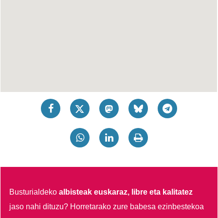
Busturialdeko
albisteak euskaraz, libre eta kalitatez
jaso nahi dituzu?
Horretarako zure babesa ezinbestekoa