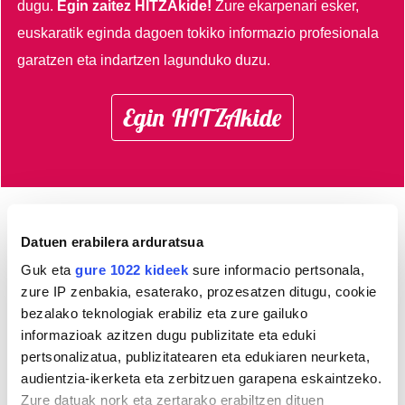
dugu.
Egin zaitez HITZAkide!
Zure ekarpenari esker,
euskaratik eginda dagoen tokiko informazio profesionala
garatzen eta indartzen lagunduko duzu.
Egin HITZAkide
AGENDA
Datuen erabilera arduratsua
Guk eta
gure 1022 kideek
sure informacio pertsonala,
Abuztua 2026
zure IP zenbakia, esaterako, prozesatzen ditugu, cookie
bezalako teknologiak erabiliz eta zure gailuko
AL.
AR.
AZ.
OG.
OL.
LR.
IG.
informazioak azitzen dugu publizitate eta eduki
27
28
29
30
31
1
2
pertsonalizatua, publizitatearen eta edukiaren neurketa,
3
4
5
6
7
8
9
audientzia-ikerketa eta zerbitzuen garapena eskaintzeko.
10
11
12
13
14
15
16
Zure datuak nork eta zertarako erabiltzen dituen