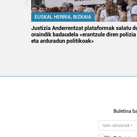
EUSKAL HERRIA, BIZKAIA
an
Justizia Anderrentzat plataformak salatu d
oraindik badaudela «erantzule diren polizia
eta arduradun politikoak»
Buletina ba