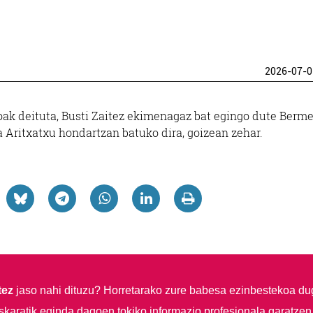
2026-07-0
oak deituta, Busti Zaitez ekimenagaz bat egingo dute Berm
a Aritxatxu hondartzan batuko dira, goizean zehar.
tez
jaso nahi dituzu?
Horretarako zure babesa ezinbestekoa du
skaratik eginda dagoen tokiko informazio profesionala garatzen