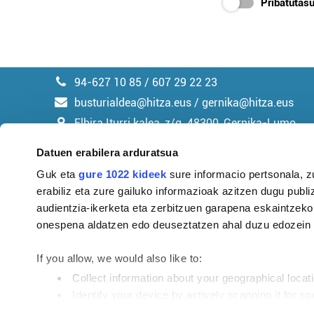
Pribatutasu
94-627 10 85 / 607 29 22 23
busturialdea@hitza.eus / gernika@hitza.eus
Elbira Iturri kalea, z/g. 48300, Gernika-Lumo
Datuen erabilera arduratsua
Guk eta
gure 1022 kideek
sure informacio pertsonala, z
erabiliz eta zure gailuko informazioak azitzen dugu publiz
Argitalpen politika
audientzia-ikerketa eta zerbitzuen garapena eskaintzeko
onespena aldatzen edo deuseztatzen ahal duzu edozein m
If you allow, we would also like to:
Collect information about your geographical locat
Identify your device by actively scanning it for spe