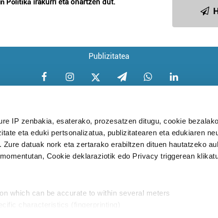
n Politika
irakurri eta onartzen dut.
H
Publizitatea
ure IP zenbakia, esaterako, prozesatzen ditugu, cookie bezalako
itate eta eduki pertsonalizatua, publizitatearen eta edukiaren ne
Aniztasun politika
Pribatutasun poli
. Zure datuak nork eta zertarako erabiltzen dituen hautatzeko a
omentutan, Cookie deklaraziotik edo Privacy triggerean klikat
Babesleak:
ion which can be accurate to within several meters
cific characteristics (fingerprinting)