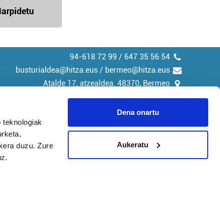
arpidetu
94-618 72 99 / 647 35 56 54
busturialdea@hitza.eus / bermeo@hitza.eus
Atalde 17, atzealdea. 48370, Bermeo
Dena onartu
 teknologiak
urketa,
tika
Cookieak
Aukeratu
ukera duzu. Zure
uz.