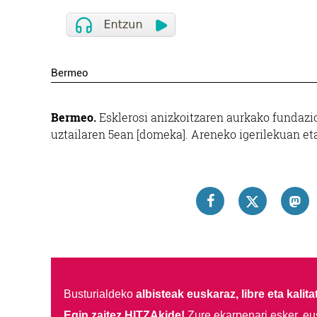
Bermeo
Bermeo.
Esklerosi anizkoitzaren aurkako fundazi
uztailaren 5ean [domeka]. Areneko igerilekuan et
Busturialdeko
albisteak euskaraz, libre eta kalita
Egin zaitez HITZAkide!
Zure ekarpenari esker, eu