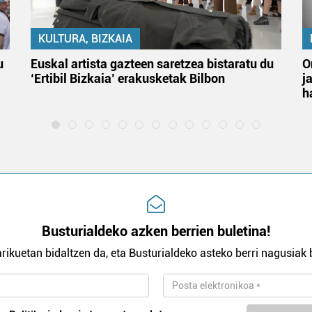
KULTURA, BIZKAIA
u
Euskal artista gazteen saretzea bistaratu du
O
‘Ertibil Bizkaia’ erakusketak Bilbon
j
h
Busturialdeko azken berrien buletina!
rikuetan bidaltzen da, eta Busturialdeko asteko berri nagusiak b