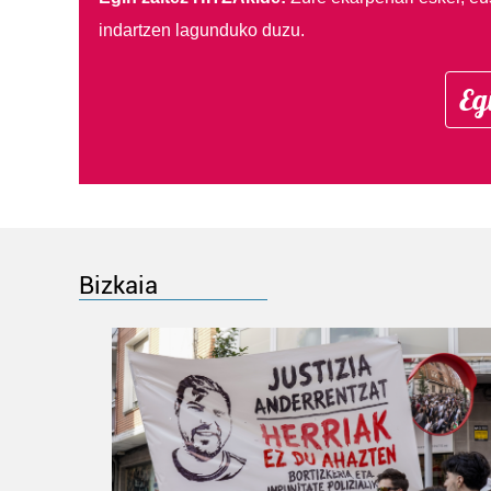
indartzen lagunduko duzu.
Eg
Bizkaia