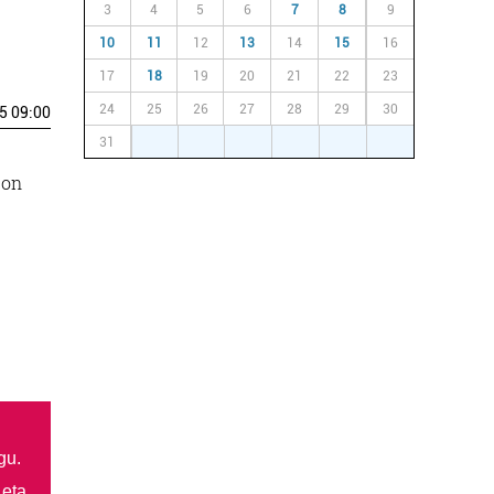
3
4
5
6
7
8
9
10
11
12
13
14
15
16
17
18
19
20
21
22
23
24
25
26
27
28
29
30
5 09:00
31
1
2
3
4
5
6
eon
gu.
 eta