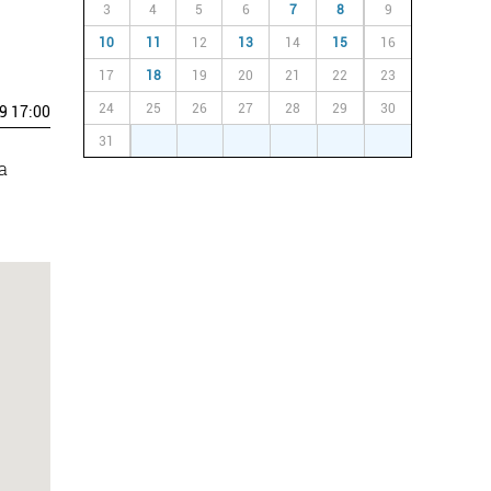
3
4
5
6
7
8
9
10
11
12
13
14
15
16
17
18
19
20
21
22
23
24
25
26
27
28
29
30
9 17:00
31
1
2
3
4
5
6
a