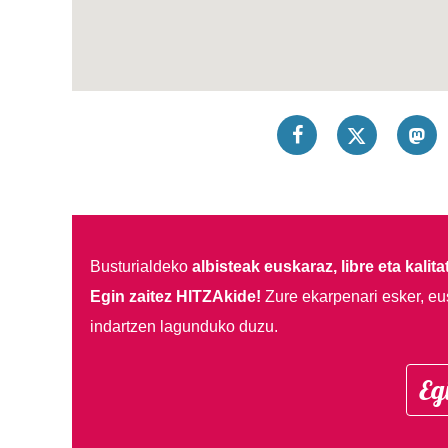
Busturialdeko
albisteak euskaraz, libre eta kalita
Egin zaitez HITZAkide!
Zure ekarpenari esker, eu
indartzen lagunduko duzu.
Eg