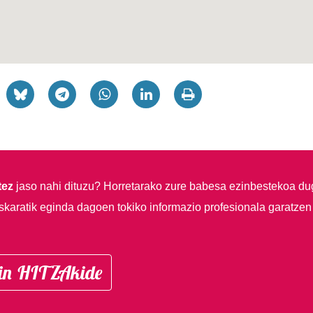
tez
jaso nahi dituzu?
Horretarako zure babesa ezinbestekoa du
skaratik eginda dagoen tokiko informazio profesionala garatzen
in HITZAkide