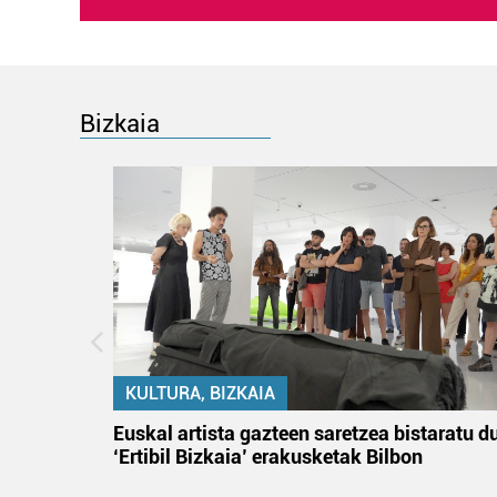
Bizkaia
KULTURA, BIZKAIA
na
Euskal artista gazteen saretzea bistaratu d
‘Ertibil Bizkaia’ erakusketak Bilbon