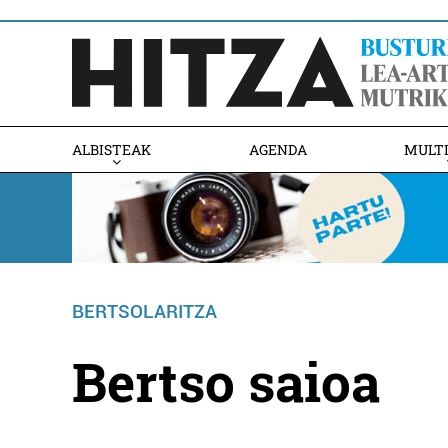
ALBISTEAK
AGENDA
MULT
BERTSOLARITZA
Bertso saioa