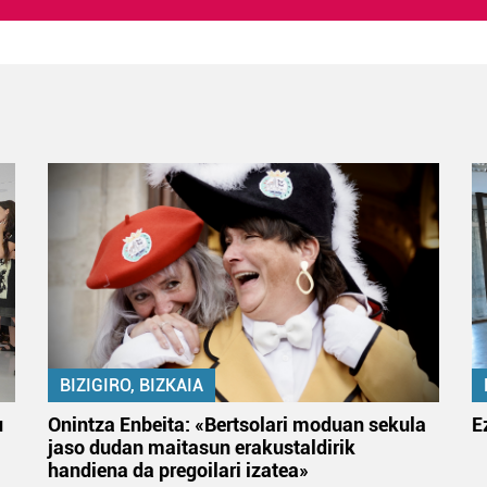
BIZIGIRO, BIZKAIA
u
Onintza Enbeita: «Bertsolari moduan sekula
E
jaso dudan maitasun erakustaldirik
handiena da pregoilari izatea»