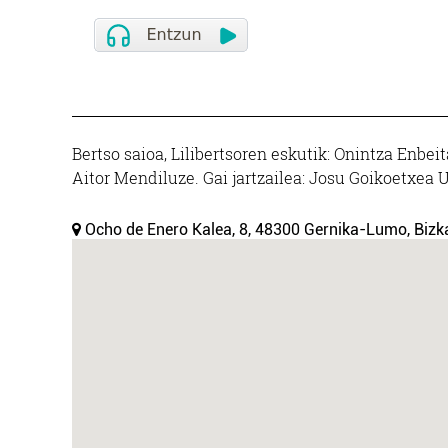
Bertso saioa, Lilibertsoren eskutik: Onintza Enbeit
Aitor Mendiluze. Gai jartzailea: Josu Goikoetxea U
Ocho de Enero Kalea, 8, 48300 Gernika-Lumo, Bizka