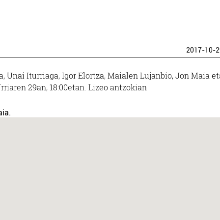
2017-10-2
a, Unai Iturriaga, Igor Elortza, Maialen Lujanbio, Jon Maia et
rriaren 29an, 18:00etan. Lizeo antzokian
ia.