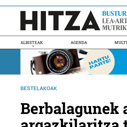
ALBISTEAK
AGENDA
MULT
BESTELAKOAK
Berbalagunek a
argazkilaritza 