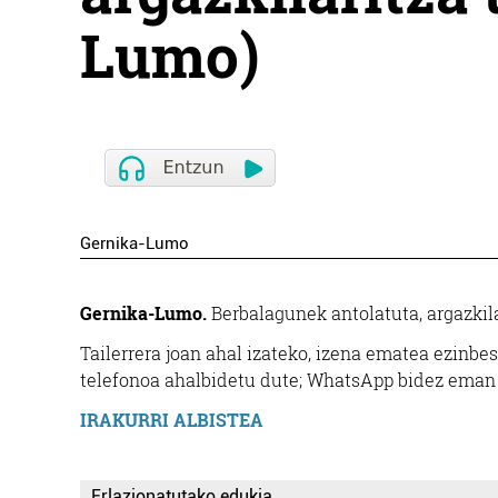
Lumo)
Gernika-Lumo
Gernika-Lumo.
Berbalagunek antolatuta, argazkilar
Tailerrera joan ahal izateko, izena ematea ezinbes
telefonoa ahalbidetu dute; WhatsApp bidez eman 
IRAKURRI ALBISTEA
Erlazionatutako edukia