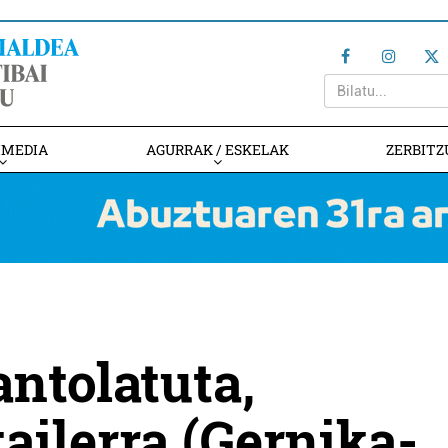
IMEDIA
AGURRAK / ESKELAK
ZERBITZ
ntolatuta,
tailerra (Gernika-