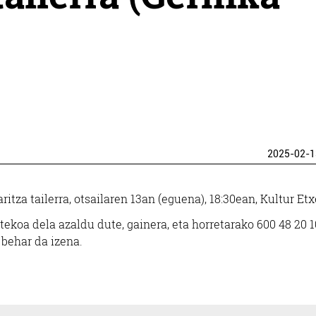
2025-02-1
itza tailerra, otsailaren 13an (eguena), 18:30ean, Kultur Et
tekoa dela azaldu dute, gainera, eta horretarako 600 48 20 1
behar da izena.