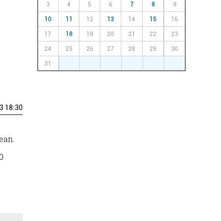
3
4
5
6
7
8
9
10
11
12
13
14
15
16
17
18
19
20
21
22
23
24
25
26
27
28
29
30
31
1
2
3
4
5
6
3 18:30
xean.
0