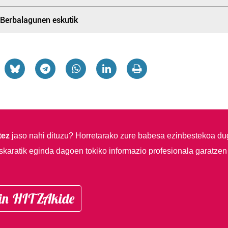
 Berbalagunen eskutik
tez
jaso nahi dituzu?
Horretarako zure babesa ezinbestekoa du
skaratik eginda dagoen tokiko informazio profesionala garatzen
in HITZAkide