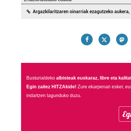
Argazkilaritzaren oinarriak ezagutzeko aukera,
Busturialdeko
albisteak euskaraz, libre eta kalita
Egin zaitez HITZAkide!
Zure ekarpenari esker, eu
indartzen lagunduko duzu.
Eg