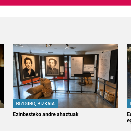
BIZIGIRO, BIZKAIA
a
Ezinbesteko andre ahaztuak
E
e