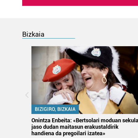
Bizkaia
BIZIGIRO, BIZKAIA
na
Onintza Enbeita: «Bertsolari moduan sekul
jaso dudan maitasun erakustaldirik
handiena da pregoilari izatea»