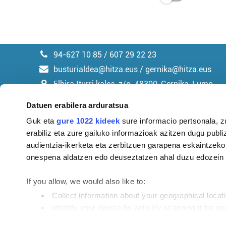
94-627 10 85 / 607 29 22 23
busturialdea@hitza.eus / gernika@hitza.eus
Elbira Iturri kalea, z/g. 48300, Gernika-Lumo
Datuen erabilera arduratsua
Guk eta
gure 1022 kideek
sure informacio pertsonala, z
erabiliz eta zure gailuko informazioak azitzen dugu publiz
Argitalpen politika
audientzia-ikerketa eta zerbitzuen garapena eskaintzeko
onespena aldatzen edo deuseztatzen ahal duzu edozein m
If you allow, we would also like to:
Collect information about your geographical locat
Identify your device by actively scanning it for spe
Find out more about how your personal data is processe