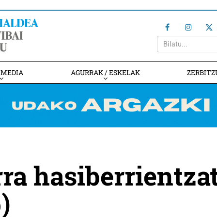
IMEDIA
AGURRAK / ESKELAK
ZERBITZ
rra hasiberrientza
)