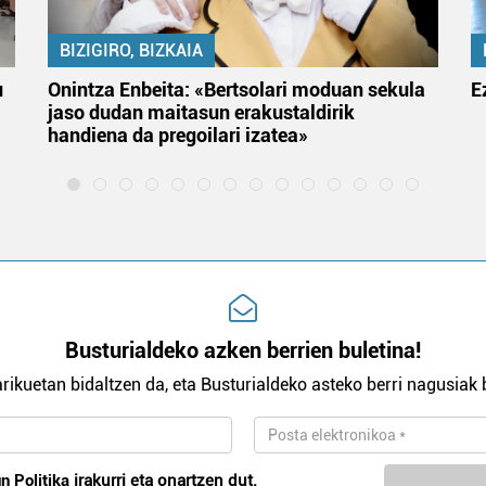
BIZIGIRO, BIZKAIA
u
Onintza Enbeita: «Bertsolari moduan sekula
E
jaso dudan maitasun erakustaldirik
handiena da pregoilari izatea»
Busturialdeko azken berrien buletina!
rikuetan bidaltzen da, eta Busturialdeko asteko berri nagusiak b
n Politika
irakurri eta onartzen dut.