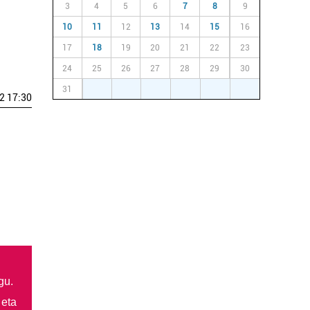
3
4
5
6
7
8
9
10
11
12
13
14
15
16
17
18
19
20
21
22
23
24
25
26
27
28
29
30
31
1
2
3
4
5
6
2 17:30
gu.
 eta