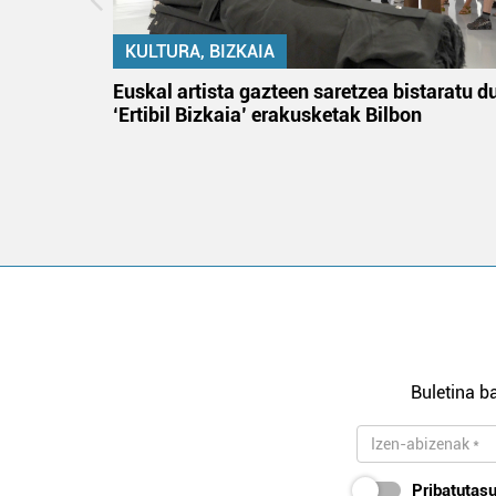
KULTURA, BIZKAIA
na
Euskal artista gazteen saretzea bistaratu d
‘Ertibil Bizkaia’ erakusketak Bilbon
Buletina ba
Pribatutasu