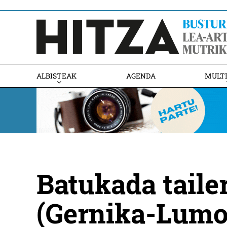
ALBISTEAK
AGENDA
MULT
Batukada taile
(Gernika-Lumo