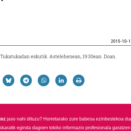
2015-10-1
, Tukatukadan eskutik. Astelehenean, 19:30ean. Doan.
tez
jaso nahi dituzu?
Horretarako zure babesa ezinbestekoa du
skaratik eginda dagoen tokiko informazio profesionala garatzen