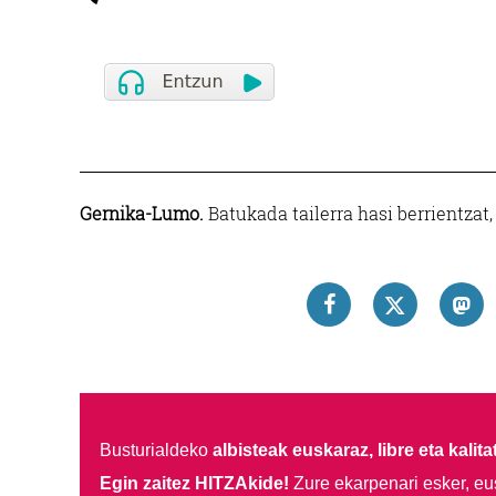
Gernika-Lumo.
Batukada tailerra hasi berrientzat
Busturialdeko
albisteak euskaraz, libre eta kalita
Egin zaitez HITZAkide!
Zure ekarpenari esker, eu