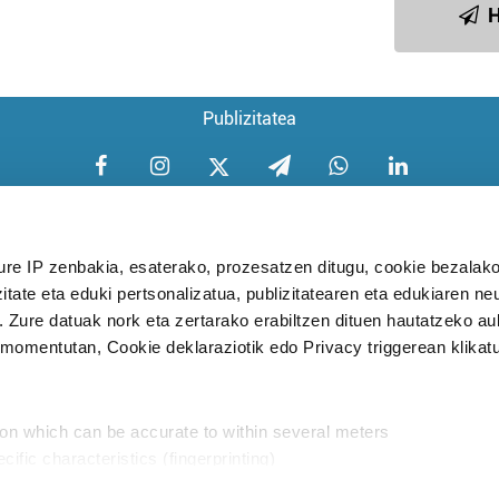
H
Publizitatea
ure IP zenbakia, esaterako, prozesatzen ditugu, cookie bezalako
itate eta eduki pertsonalizatua, publizitatearen eta edukiaren ne
Aniztasun politika
Pribatutasun poli
. Zure datuak nork eta zertarako erabiltzen dituen hautatzeko a
omentutan, Cookie deklaraziotik edo Privacy triggerean klikat
Babesleak:
ion which can be accurate to within several meters
cific characteristics (fingerprinting)
d and set your preferences in the
details section
.