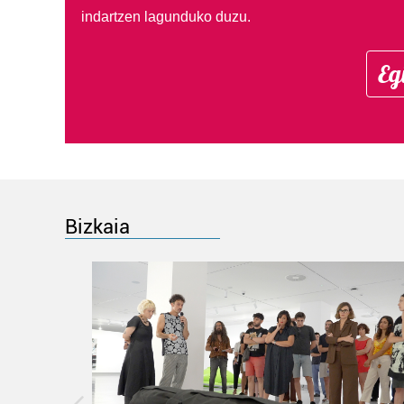
indartzen lagunduko duzu.
Eg
Bizkaia