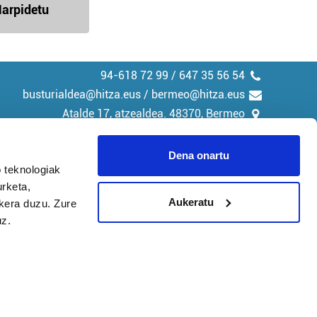
arpidetu
94-618 72 99 / 647 35 56 54
busturialdea@hitza.eus / bermeo@hitza.eus
Atalde 17, atzealdea. 48370, Bermeo
Dena onartu
 teknologiak
urketa,
tika
Cookieak
Aukeratu
ukera duzu. Zure
uz.