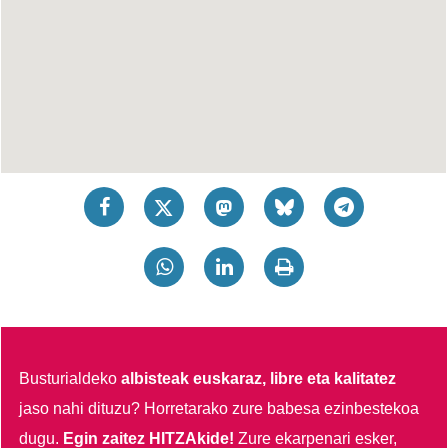
Busturialdeko
albisteak euskaraz, libre eta kalitatez
jaso nahi dituzu?
Horretarako zure babesa ezinbestekoa
dugu.
Egin zaitez HITZAkide!
Zure ekarpenari esker,