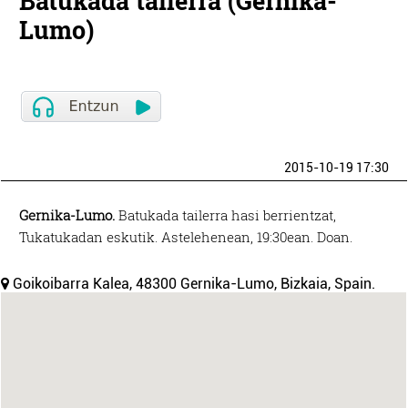
Batukada tailerra (Gernika-
Lumo)
2015-10-19 17:30
Gernika-Lumo.
Batukada tailerra hasi berrientzat,
Tukatukadan eskutik. Astelehenean, 19:30ean. Doan.
Goikoibarra Kalea, 48300 Gernika-Lumo, Bizkaia, Spain.