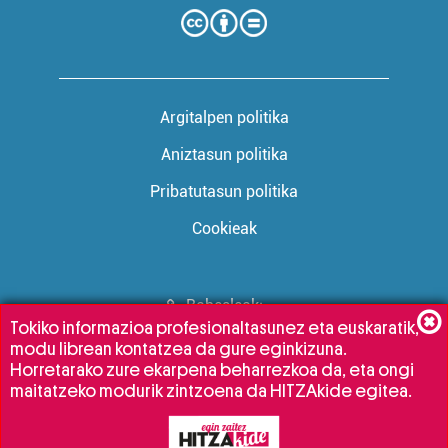
Argitalpen politika
Aniztasun politika
Pribatutasun politika
Cookieak
Babesleak:
Tokiko informazioa profesionaltasunez eta euskaratik,
modu librean kontatzea da gure eginkizuna.
Horretarako zure ekarpena beharrezkoa da, eta ongi
maitatzeko modurik zintzoena da HITZAkide egitea.