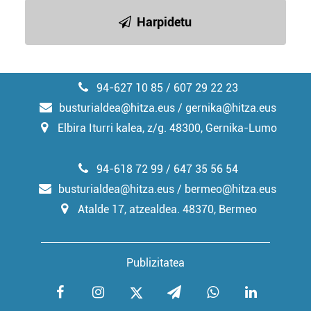
irakurri
Harpidetu
94-627 10 85 / 607 29 22 23
busturialdea@hitza.eus / gernika@hitza.eus
Elbira Iturri kalea, z/g. 48300, Gernika-Lumo
94-618 72 99 / 647 35 56 54
busturialdea@hitza.eus / bermeo@hitza.eus
Atalde 17, atzealdea. 48370, Bermeo
Publizitatea