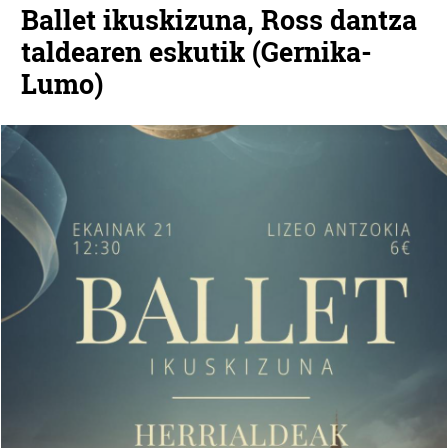
Ballet ikuskizuna, Ross dantza
taldearen eskutik (Gernika-
Lumo)