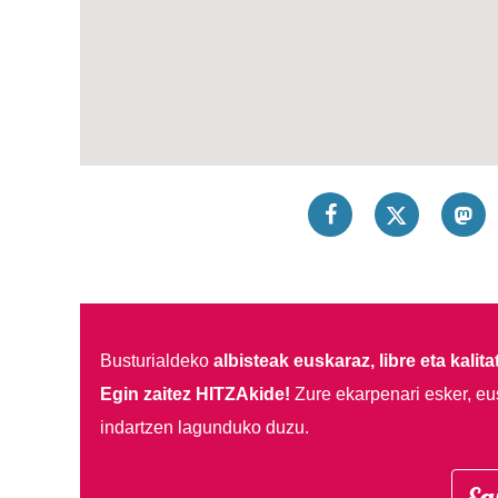
Busturialdeko
albisteak euskaraz, libre eta kalita
Egin zaitez HITZAkide!
Zure ekarpenari esker, eu
indartzen lagunduko duzu.
Eg