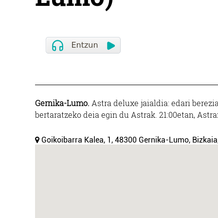
Gernika-Lumo.
Astra deluxe jaialdia: edari berezia
bertaratzeko deia egin du Astrak. 21:00etan, Astra
Goikoibarra Kalea, 1, 48300 Gernika-Lumo, Bizkaia