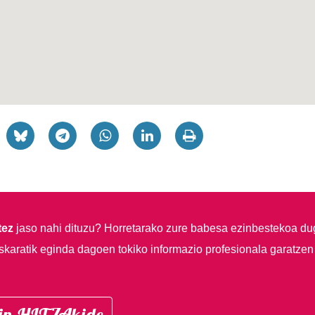
tez
jaso nahi dituzu?
Horretarako zure babesa ezinbestekoa du
skaratik eginda dagoen tokiko informazio profesionala garatzen
in HITZAkide