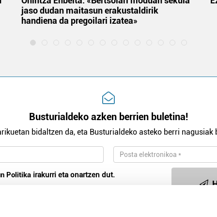
u
Onintza Enbeita: «Bertsolari moduan sekula
E
jaso dudan maitasun erakustaldirik
handiena da pregoilari izatea»
Busturialdeko azken berrien buletina!
rikuetan bidaltzen da, eta Busturialdeko asteko berri nagusiak b
n Politika
irakurri eta onartzen dut.
H