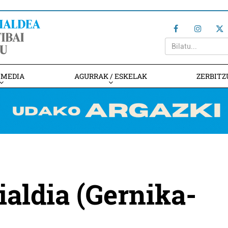
IMEDIA
AGURRAK / ESKELAK
ZERBITZ
ialdia (Gernika-