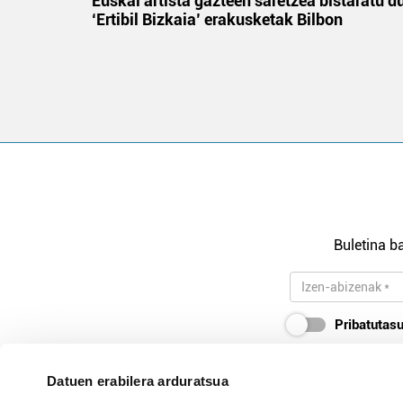
na
Euskal artista gazteen saretzea bistaratu d
‘Ertibil Bizkaia’ erakusketak Bilbon
Buletina ba
Pribatutasu
Datuen erabilera arduratsua