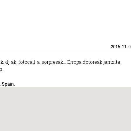
2015-11-0
k, dj-ak, fotocall-a, sorpresak… Erropa dotoreak jantzita
n.
, Spain.