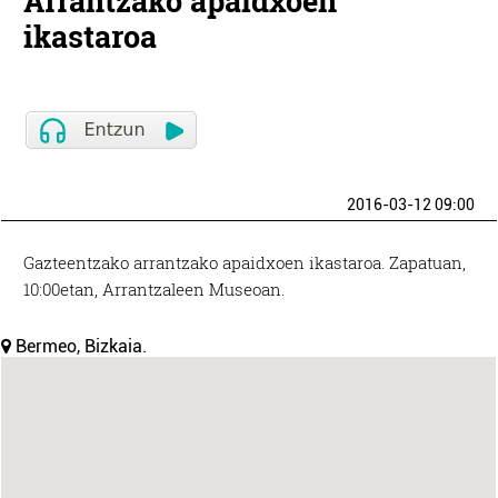
Arrantzako apaidxoen
ikastaroa
2016-03-12 09:00
Gazteentzako arrantzako apaidxoen ikastaroa. Zapatuan,
10:00etan, Arrantzaleen Museoan.
Bermeo, Bizkaia.