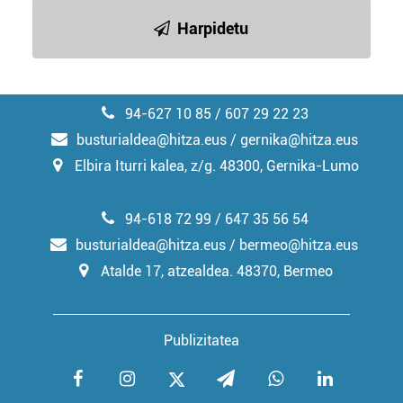
irakurri
Harpidetu
94-627 10 85 / 607 29 22 23
busturialdea@hitza.eus / gernika@hitza.eus
Elbira Iturri kalea, z/g. 48300, Gernika-Lumo
94-618 72 99 / 647 35 56 54
busturialdea@hitza.eus / bermeo@hitza.eus
Atalde 17, atzealdea. 48370, Bermeo
Publizitatea