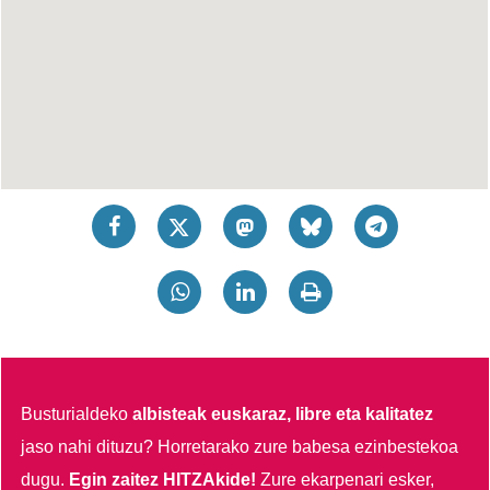
Busturialdeko
albisteak euskaraz, libre eta kalitatez
jaso nahi dituzu?
Horretarako zure babesa ezinbestekoa
dugu.
Egin zaitez HITZAkide!
Zure ekarpenari esker,