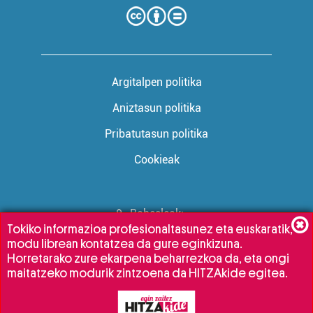
Argitalpen politika
Aniztasun politika
Pribatutasun politika
Cookieak
Babesleak:
Tokiko informazioa profesionaltasunez eta euskaratik,
modu librean kontatzea da gure eginkizuna.
Horretarako zure ekarpena beharrezkoa da, eta ongi
maitatzeko modurik zintzoena da HITZAkide egitea.