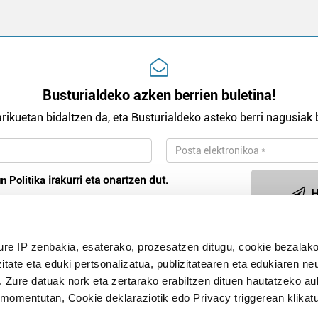
Busturialdeko azken berrien buletina!
rikuetan bidaltzen da, eta Busturialdeko asteko berri nagusiak b
n Politika
irakurri eta onartzen dut.
H
ure IP zenbakia, esaterako, prozesatzen ditugu, cookie bezalako
Publizitatea
itate eta eduki pertsonalizatua, publizitatearen eta edukiaren ne
. Zure datuak nork eta zertarako erabiltzen dituen hautatzeko a
omentutan, Cookie deklaraziotik edo Privacy triggerean klikat