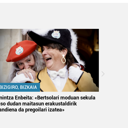
BIZIGIRO, BIZKAIA
BIZIGIR
nintza Enbeita: «Bertsolari moduan sekula
Ezinbest
aso dudan maitasun erakustaldirik
andiena da pregoilari izatea»