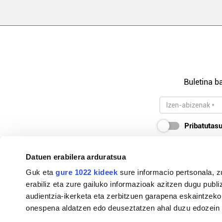
Buletina ba
Pribatutasu
Datuen erabilera arduratsua
Guk eta
gure 1022 kideek
sure informacio pertsonala, z
94-627 10 85 / 607 29 22 23
erabiliz eta zure gailuko informazioak azitzen dugu publiz
busturialdea@hitza.eus / gernika@hitza.eus
audientzia-ikerketa eta zerbitzuen garapena eskaintzeko
onespena aldatzen edo deuseztatzen ahal duzu edozein m
Elbira Iturri kalea, z/g. 48300, Gernika-Lumo