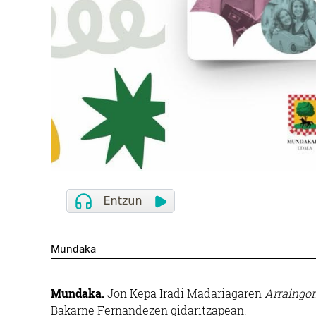
Mundaka
Mundaka.
Jon Kepa Iradi Madariagaren
Arraingor
Bakarne Fernandezen gidaritzapean.