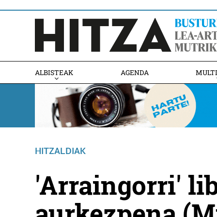
ALBISTEAK
AGENDA
MULT
HITZALDIAK
'Arraingorri' l
aurkezpena (