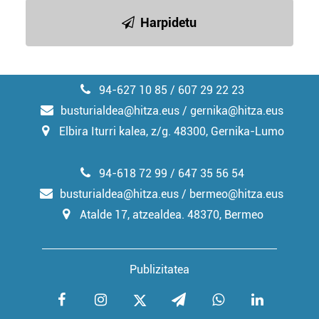
irakurri
Harpidetu
94-627 10 85 / 607 29 22 23
busturialdea@hitza.eus / gernika@hitza.eus
Elbira Iturri kalea, z/g. 48300, Gernika-Lumo
94-618 72 99 / 647 35 56 54
busturialdea@hitza.eus / bermeo@hitza.eus
Atalde 17, atzealdea. 48370, Bermeo
Publizitatea