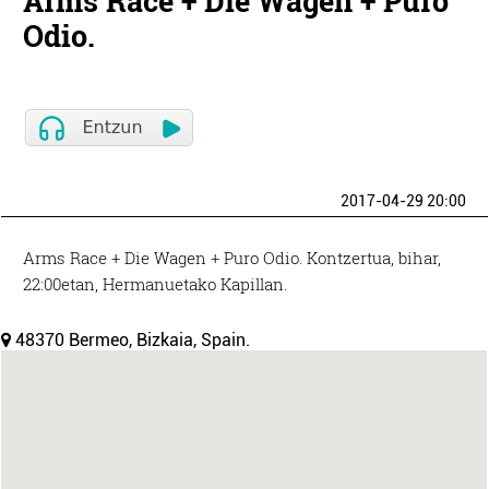
Arms Race + Die Wagen + Puro
Odio.
2017-04-29 20:00
Arms Race + Die Wagen + Puro Odio. Kontzertua, bihar,
22:00etan, Hermanuetako Kapillan.
48370 Bermeo, Bizkaia, Spain.