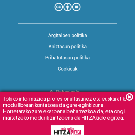
Argitalpen politika
Aniztasun politika
Pribatutasun politika
Cookieak
Babesleak:
Tokiko informazioa profesionaltasunez eta euskaratik,
modu librean kontatzea da gure eginkizuna.
Horretarako zure ekarpena beharrezkoa da, eta ongi
maitatzeko modurik zintzoena da HITZAkide egitea.