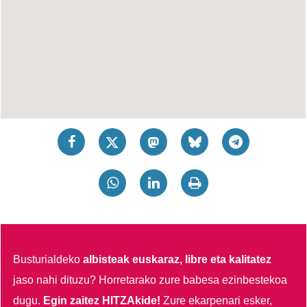
Busturialdeko
albisteak euskaraz, libre eta kalitatez
jaso nahi dituzu?
Horretarako zure babesa ezinbestekoa
dugu.
Egin zaitez HITZAkide!
Zure ekarpenari esker,