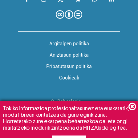
Argitalpen politika
Aniztasun politika
Pribatutasun politika
Cookieak
Babesleak:
Tokiko informazioa profesionaltasunez eta euskaratik,
modu librean kontatzea da gure eginkizuna.
Horretarako zure ekarpena beharrezkoa da, eta ongi
maitatzeko modurik zintzoena da HITZAkide egitea.