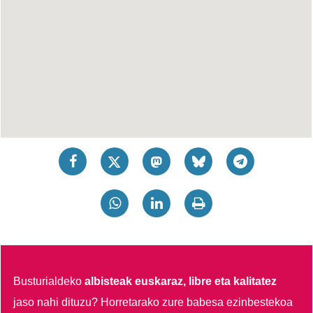
Busturialdeko
albisteak euskaraz, libre eta kalitatez
jaso nahi dituzu?
Horretarako zure babesa ezinbestekoa