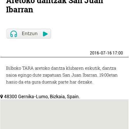
Aretoko dantzak San Juan
Ibarran
2016-07-16 17:00
Bilboko TARA aretoko dantza klubaren eskutik, dantza
saioa egingo dute zapatuan San Juan Ibarran. 19:00etan
hasio da eta gura duenak parte har dezake.
48300 Gernika-Lumo, Bizkaia, Spain.