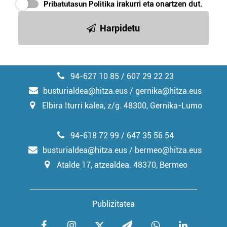
Pribatutasun Politika
irakurri eta onartzen dut.
irakurri
Harpidetu
94-627 10 85 / 607 29 22 23
busturialdea@hitza.eus / gernika@hitza.eus
Elbira Iturri kalea, z/g. 48300, Gernika-Lumo
94-618 72 99 / 647 35 56 54
busturialdea@hitza.eus / bermeo@hitza.eus
Atalde 17, atzealdea. 48370, Bermeo
Publizitatea