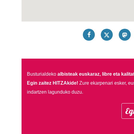
Busturialdeko
albisteak euskaraz, libre eta kalita
Egin zaitez HITZAkide!
Zure ekarpenari esker, eu
indartzen lagunduko duzu.
Eg