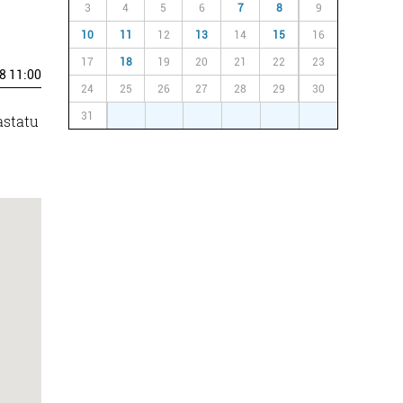
3
4
5
6
7
8
9
10
11
12
13
14
15
16
17
18
19
20
21
22
23
8 11:00
24
25
26
27
28
29
30
31
1
2
3
4
5
6
astatu