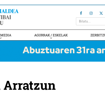
IMEDIA
AGURRAK / ESKELAK
ZERBITZ
 Arratzun