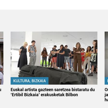
KULTURA, BIZKAIA
u
Euskal artista gazteen saretzea bistaratu du
O
‘Ertibil Bizkaia’ erakusketak Bilbon
j
h