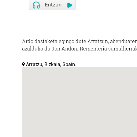
Ardo dastaketa egingo dute Arratzun, abenduaren 1
azalduko du Jon Andoni Rementeria sumullierrak
Arratzu, Bizkaia, Spain.