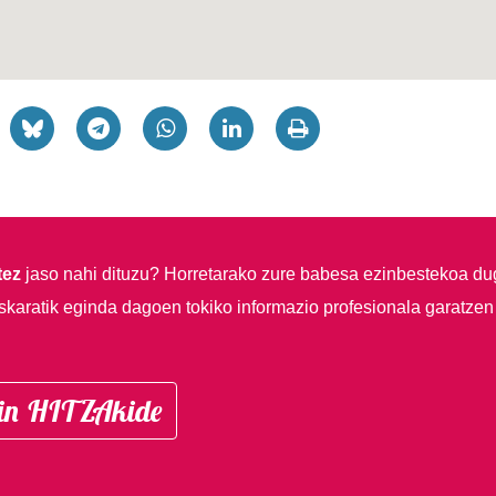
tez
jaso nahi dituzu?
Horretarako zure babesa ezinbestekoa du
skaratik eginda dagoen tokiko informazio profesionala garatzen
in HITZAkide