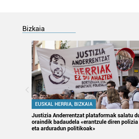
Bizkaia
EUSKAL HERRIA, BIZKAIA
tik
Justizia Anderrentzat plataformak salatu d
 gizon
oraindik badaudela «erantzule diren polizia
eta arduradun politikoak»