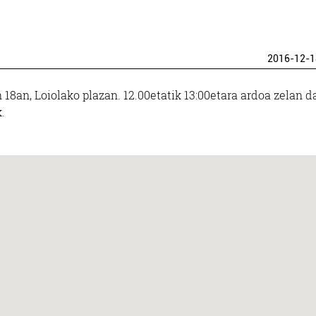
2016-12-1
8an, Loiolako plazan. 12.00etatik 13:00etara ardoa zelan d
.