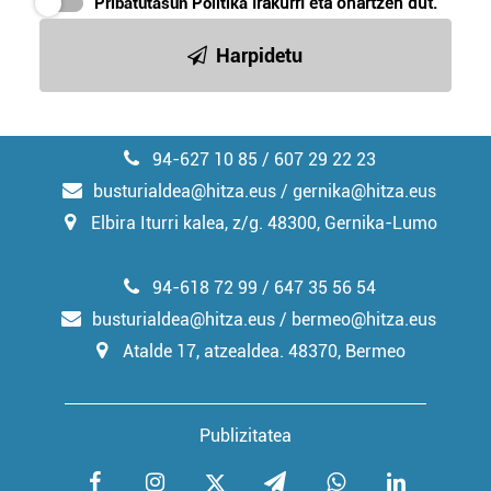
Pribatutasun Politika
irakurri eta onartzen dut.
irakurri
Harpidetu
94-627 10 85 / 607 29 22 23
busturialdea@hitza.eus / gernika@hitza.eus
Elbira Iturri kalea, z/g. 48300, Gernika-Lumo
94-618 72 99 / 647 35 56 54
busturialdea@hitza.eus / bermeo@hitza.eus
Atalde 17, atzealdea. 48370, Bermeo
Publizitatea