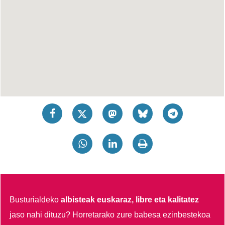
Busturialdeko
albisteak euskaraz, libre eta kalitatez
jaso nahi dituzu?
Horretarako zure babesa ezinbestekoa