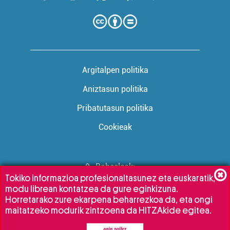
Argitalpen politika
Aniztasun politika
Pribatutasun politika
Cookieak
Babesleak:
Tokiko informazioa profesionaltasunez eta euskaratik,
modu librean kontatzea da gure eginkizuna.
Horretarako zure ekarpena beharrezkoa da, eta ongi
maitatzeko modurik zintzoena da HITZAkide egitea.