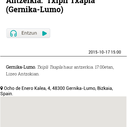
Antzerkia: 'Txipli Txapla'
(Gernika-Lumo)
2015-10-17 15:00
Gernika-Lumo.
Txipli Txapla
haur antzerkia. 17:00etan,
Lizeo Antzokian.
Ocho de Enero Kalea, 4, 48300 Gernika-Lumo, Bizkaia,
Spain.