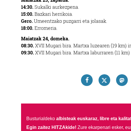
14:30.
Sukalki aurkezpena.
15:00.
Bazkari herrikoia.
Gero.
Umeentzako puzgarri eta jolasak.
18:00.
Erromeria.
Maiatzak 24, domeka.
08:30.
XVII Mugari bira. Martxa luzearen (19 km) i
09:30.
XVII Mugari bira. Martxa laburraren (11 km) 
Busturialdeko
albisteak euskaraz, libre eta kalita
Egin zaitez HITZAkide!
Zure ekarpenari esker, eu