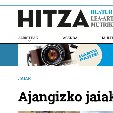
ALBISTEAK
AGENDA
MULT
JAIAK
Ajangizko jaia