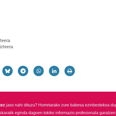
rteera.
irteera.
tez
jaso nahi dituzu?
Horretarako zure babesa ezinbestekoa du
skaratik eginda dagoen tokiko informazio profesionala garatzen