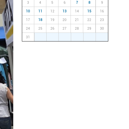
3
4
5
6
7
8
9
10
11
12
13
14
15
16
17
18
19
20
21
22
23
24
25
26
27
28
29
30
31
1
2
3
4
5
6