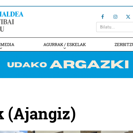
IMEDIA
AGURRAK / ESKELAK
ZERBITZ
k (Ajangiz)