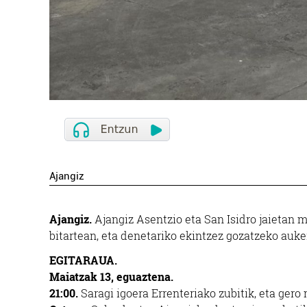
Ajangiz
Ajangiz.
Ajangiz Asentzio eta San Isidro jaietan 
bitartean, eta denetariko ekintzez gozatzeko auke
EGITARAUA.
Maiatzak 13, eguaztena.
21:00.
Saragi igoera Errenteriako zubitik, eta ger