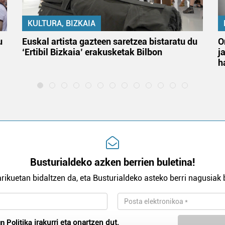
KULTURA, BIZKAIA
u
Euskal artista gazteen saretzea bistaratu du
O
‘Ertibil Bizkaia’ erakusketak Bilbon
j
h
Busturialdeko azken berrien buletina!
rikuetan bidaltzen da, eta Busturialdeko asteko berri nagusiak b
n Politika
irakurri eta onartzen dut.