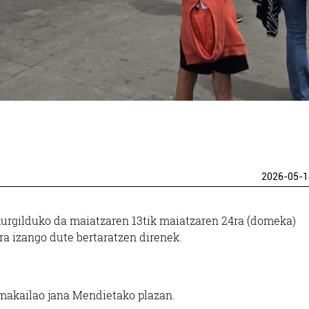
2026-05-1
murgilduko da maiatzaren 13tik maiatzaren 24ra (domeka)
ra izango dute bertaratzen direnek.
o makailao jana Mendietako plazan.