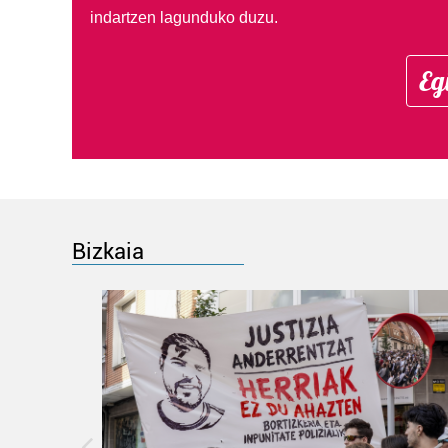
indartzen lagunduko duzu.
Eg
Bizkaia