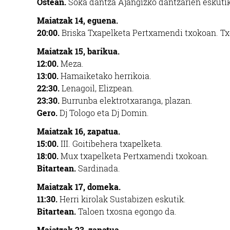
Ostean.
Soka dantza Ajangizko dantzarien eskutik
Maiatzak 14, eguena.
20:00.
Briska Txapelketa Pertxamendi txokoan. Txo
Maiatzak 15, barikua.
12:00.
Meza.
13:00.
Hamaiketako herrikoia.
22:30.
Lenagoil, Elizpean.
23:30.
Burrunba elektrotxaranga, plazan.
Gero.
Dj Tologo eta Dj Domin.
Maiatzak 16, zapatua.
15:00.
III. Goitibehera txapelketa.
18:00.
Mux txapelketa Pertxamendi txokoan.
Bitartean.
Sardinada.
Maiatzak 17, domeka.
11:30.
Herri kirolak Sustabizen eskutik.
Bitartean.
Taloen txosna egongo da.
Maiatzak 23, zapatua.