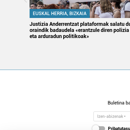
EUSKAL HERRIA, BIZKAIA
an
Justizia Anderrentzat plataformak salatu d
oraindik badaudela «erantzule diren polizia
eta arduradun politikoak»
Buletina ba
Pribatutasu