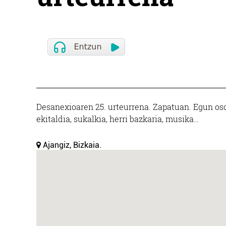
Desanexioaren 25. urteurrena. Zapatuan. Egun osor
ekitaldia, sukalkia, herri bazkaria, musika…
Ajangiz, Bizkaia.