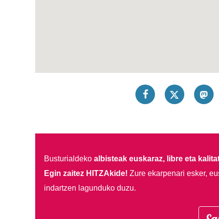
Busturialdeko
albisteak euskaraz, libre eta kalita
Egin zaitez HITZAkide!
Zure ekarpenari esker, eu
indartzen lagunduko duzu.
Eg