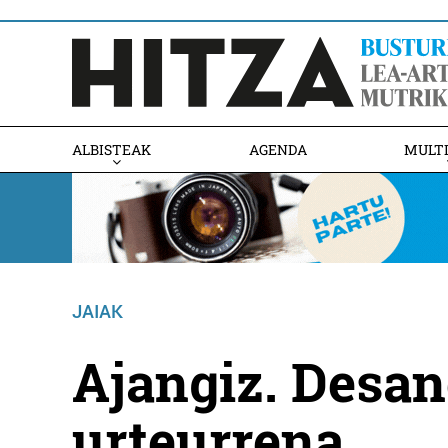
ALBISTEAK
AGENDA
MULT
JAIAK
Ajangiz. Desan
urteurrena