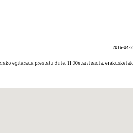
2016-04-2
ako egitaraua prestatu dute. 11:00etan hasita, erakusketak