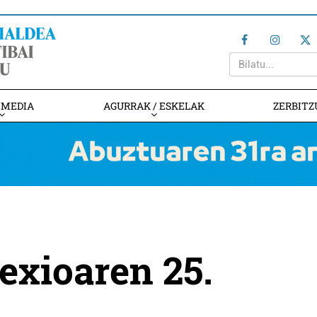
IMEDIA
AGURRAK / ESKELAK
ZERBITZ
exioaren 25.