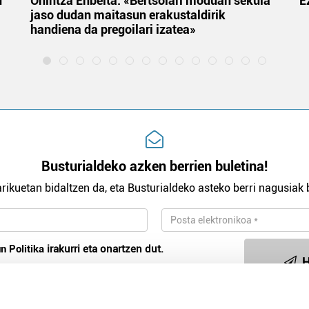
u
Onintza Enbeita: «Bertsolari moduan sekula
E
jaso dudan maitasun erakustaldirik
handiena da pregoilari izatea»
Busturialdeko azken berrien buletina!
rikuetan bidaltzen da, eta Busturialdeko asteko berri nagusiak b
n Politika
irakurri eta onartzen dut.
H