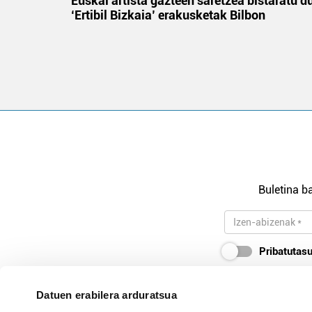
na
Euskal artista gazteen saretzea bistaratu d
‘Ertibil Bizkaia’ erakusketak Bilbon
Buletina ba
Pribatutasu
Datuen erabilera arduratsua