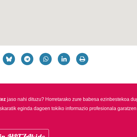
tez
jaso nahi dituzu?
Horretarako zure babesa ezinbestekoa du
skaratik eginda dagoen tokiko informazio profesionala garatzen
in HITZAkide