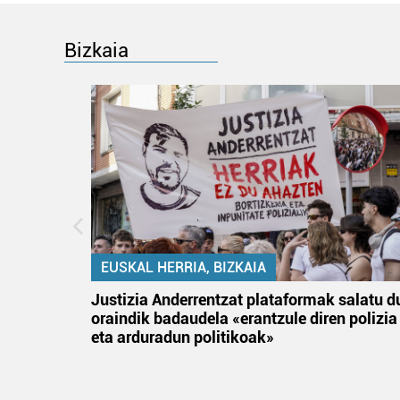
Bizkaia
EUSKAL HERRIA, BIZKAIA
an
Justizia Anderrentzat plataformak salatu d
oraindik badaudela «erantzule diren polizia
eta arduradun politikoak»