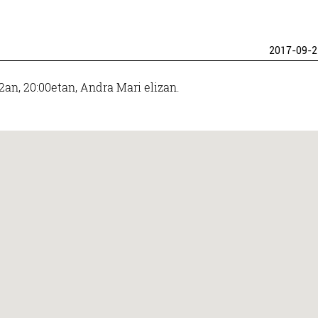
2017-09-2
2an, 20:00etan, Andra Mari elizan.