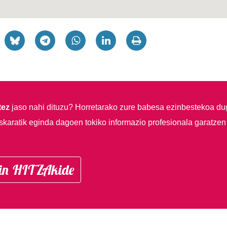
tez
jaso nahi dituzu?
Horretarako zure babesa ezinbestekoa du
skaratik eginda dagoen tokiko informazio profesionala garatzen
in HITZAkide