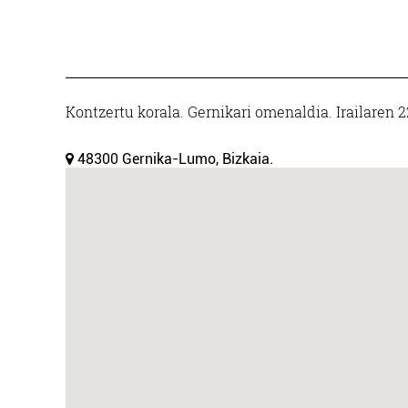
Kontzertu korala. Gernikari omenaldia. Irailaren 2
48300 Gernika-Lumo, Bizkaia.