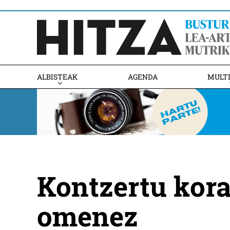
ALBISTEAK
AGENDA
MULT
Kontzertu kora
omenez