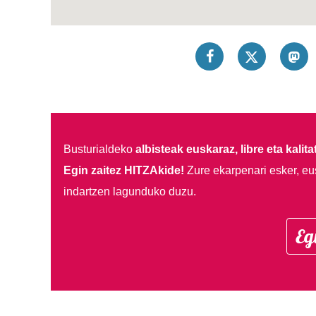
Busturialdeko
albisteak euskaraz, libre eta kalita
Egin zaitez HITZAkide!
Zure ekarpenari esker, eu
indartzen lagunduko duzu.
Eg