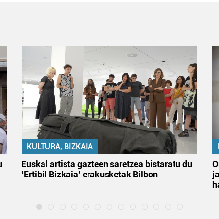
KULTURA, BIZKAIA
u
Euskal artista gazteen saretzea bistaratu du
O
‘Ertibil Bizkaia’ erakusketak Bilbon
j
h