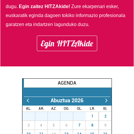
dugu.
Egin zaitez HITZAkide!
Zure ekarpenari esker,
euskaratik eginda dagoen tokiko informazio profesionala
garatzen eta indartzen lagunduko duzu.
Egin HITZAkide
AGENDA
Abuztua 2026
AL.
AR.
AZ.
OG.
OL.
LR.
IG.
27
28
29
30
31
1
2
3
4
5
6
7
8
9