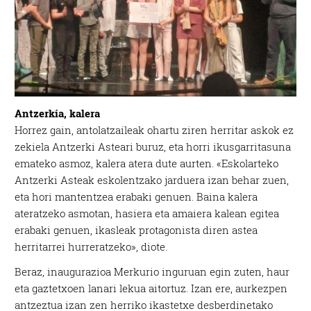
Antzerkia, kalera
Horrez gain, antolatzaileak ohartu ziren herritar askok ez
zekiela Antzerki Asteari buruz, eta horri ikusgarritasuna
emateko asmoz, kalera atera dute aurten. «Eskolarteko
Antzerki Asteak eskolentzako jarduera izan behar zuen,
eta hori mantentzea erabaki genuen. Baina kalera
ateratzeko asmotan, hasiera eta amaiera kalean egitea
erabaki genuen, ikasleak protagonista diren astea
herritarrei hurreratzeko», diote.
Beraz, inaugurazioa Merkurio inguruan egin zuten, haur
eta gaztetxoen lanari lekua aitortuz. Izan ere, aurkezpen
antzeztua izan zen herriko ikastetxe desberdinetako