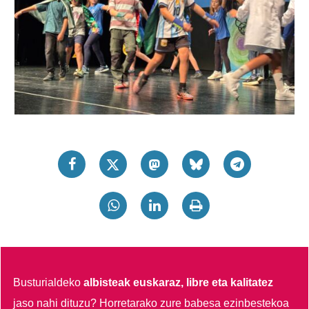
Busturialdeko
albisteak euskaraz, libre eta kalitatez
jaso nahi dituzu?
Horretarako zure babesa ezinbestekoa