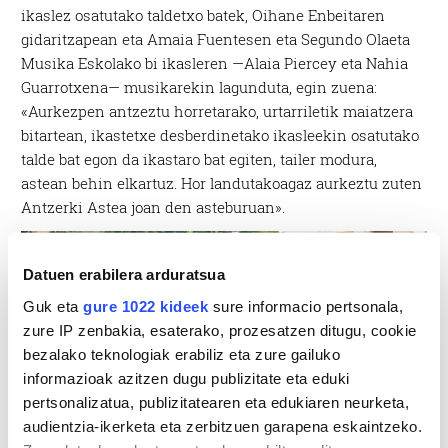
ikaslez osatutako taldetxo batek, Oihane Enbeitaren
gidaritzapean eta Amaia Fuentesen eta Segundo Olaeta
Musika Eskolako bi ikasleren —Alaia Piercey eta Nahia
Guarrotxena— musikarekin lagunduta, egin zuena:
«Aurkezpen antzeztu horretarako, urtarriletik maiatzera
bitartean, ikastetxe desberdinetako ikasleekin osatutako
talde bat egon da ikastaro bat egiten, tailer modura,
astean behin elkartuz. Hor landutakoagaz aurkeztu zuten
Antzerki Astea joan den asteburuan».
Datuen erabilera arduratsua
Guk eta
gure 1022 kideek
sure informacio pertsonala,
zure IP zenbakia, esaterako, prozesatzen ditugu, cookie
bezalako teknologiak erabiliz eta zure gailuko
informazioak azitzen dugu publizitate eta eduki
pertsonalizatua, publizitatearen eta edukiaren neurketa,
audientzia-ikerketa eta zerbitzuen garapena eskaintzeko.