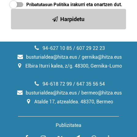
Pribatutasun Politika
irakurri eta onartzen dut.
Harpidetu
94-627 10 85 / 607 29 22 23
busturialdea@hitza.eus / gernika@hitza.eus
Elbira Iturri kalea, z/g. 48300, Gernika-Lumo
94-618 72 99 / 647 35 56 54
busturialdea@hitza.eus / bermeo@hitza.eus
Atalde 17, atzealdea. 48370, Bermeo
Publizitatea