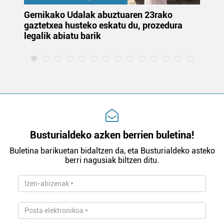
Gernikako Udalak abuztuaren 23rako
Ju
gaztetxea husteko eskatu du, prozedura
or
legalik abiatu barik
et
Busturialdeko azken berrien buletina!
Buletina barikuetan bidaltzen da, eta Busturialdeko asteko
berri nagusiak biltzen ditu.