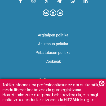
Argitalpen politika
Aniztasun politika
Pribatutasun politika
Cookieak
Babesleak:
Tokiko informazioa profesionaltasunez eta euskaratik,
modu librean kontatzea da gure eginkizuna.
Horretarako zure ekarpena beharrezkoa da, eta ongi
maitatzeko modurik zintzoena da HITZAkide egitea.