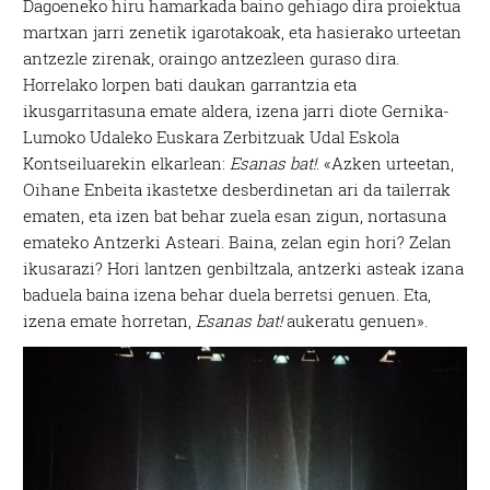
Dagoeneko hiru hamarkada baino gehiago dira proiektua
martxan jarri zenetik igarotakoak, eta hasierako urteetan
antzezle zirenak, oraingo antzezleen guraso dira.
H
orrelako lorpen bati daukan garrantzia eta
ikusgarritasuna emate aldera, izena jarri diote Gernika-
Lumoko Udaleko Euskara Zerbitzuak Udal Eskola
Kontseiluarekin elkarlean:
Esanas bat!
. «Azken urteetan,
Oihane Enbeita ikastetxe desberdinetan ari da tailerrak
ematen, eta izen bat behar zuela esan zigun, nortasuna
emateko Antzerki Asteari. Baina, zelan egin hori? Zelan
ikusarazi? Hori lantzen genbiltzala, antzerki asteak izana
baduela baina izena behar duela berretsi genuen. Eta,
izena emate horretan,
Esanas bat!
aukeratu genuen».