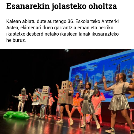
Esanarekin jolasteko oholtza
Kalean abiatu dute aurtengo 36. Eskolarteko Antzerki
Astea, ekimenari duen garrantzia eman eta herriko
ikastetxe desberdinetako ikasleen lanak ikusarazteko
helburuz.