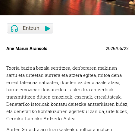
Ane Maruri Aransolo
2026
/
05
/
22
T
xoria bazina bezala sentitzea, denboraren makinan
sartu eta urteetan aurrera eta atzera egitea, mitoa dena
errealitateagaz nahastea, ikusten ez dena azaleratzea,
barne emozioak ikusaraztea… asko dira antzerkiak
transmititzen dituen emozioak, eszenak, errealitateak.
Denetariko istorioak kontatu daitezke antzerkiaren bidez,
eta denetariko kontakizunen agerleku izan da, urte luzez,
Gernika-Lumoko Antzerki Astea.
Aurten 36. aldiz ari dira ikasleak oholtzara igotzen.