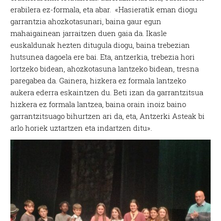
erabilera ez-formala, eta abar. «Hasieratik eman diogu
garrantzia ahozkotasunari, baina gaur egun
mahaigainean jarraitzen duen gaia da. Ikasle
euskaldunak hezten ditugula diogu, baina trebezian
hutsunea dagoela ere bai. Eta, antzerkia, trebezia hori
lortzeko bidean, ahozkotasuna lantzeko bidean, tresna
paregabea da. Gainera, hizkera ez formala lantzeko
aukera ederra eskaintzen du. Beti izan da garrantzitsua
hizkera ez formala lantzea, baina orain inoiz baino
garrantzitsuago bihurtzen ari da, eta, Antzerki Asteak bi
arlo horiek uztartzen eta indartzen ditu».