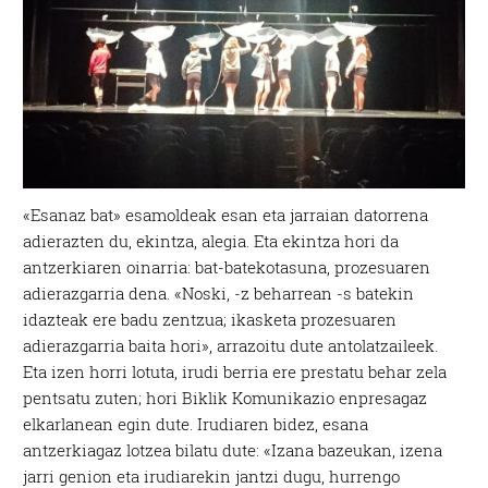
«Esanaz bat» esamoldeak esan eta jarraian datorrena
adierazten du, ekintza, alegia. Eta ekintza hori da
antzerkiaren oinarria: bat-batekotasuna, prozesuaren
adierazgarria dena. «Noski, -z beharrean -s batekin
idazteak ere badu zentzua; ikasketa prozesuaren
adierazgarria baita hori», arrazoitu dute antolatzaileek.
Eta izen horri lotuta, irudi berria ere prestatu behar zela
pentsatu zuten; hori Biklik Komunikazio enpresagaz
elkarlanean egin dute. Irudiaren bidez, esana
antzerkiagaz lotzea bilatu dute: «Izana bazeukan, izena
jarri genion eta irudiarekin jantzi dugu, hurrengo