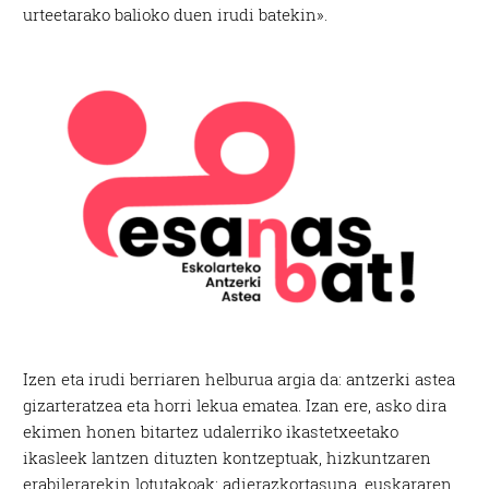
urteetarako balioko duen irudi batekin».
Izen eta irudi berriaren helburua argia da: antzerki astea
gizarteratzea eta horri lekua ematea. Izan ere, asko dira
ekimen honen bitartez udalerriko ikastetxeetako
ikasleek lantzen dituzten kontzeptuak, hizkuntzaren
erabilerarekin lotutakoak: adierazkortasuna, euskararen