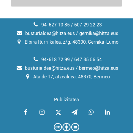
94-627 10 85 / 607 29 22 23
busturialdea@hitza.eus / gernika@hitza.eus
Elbira Iturri kalea, z/g. 48300, Gernika-Lumo
94-618 72 99 / 647 35 56 54
busturialdea@hitza.eus / bermeo@hitza.eus
Atalde 17, atzealdea. 48370, Bermeo
Publizitatea