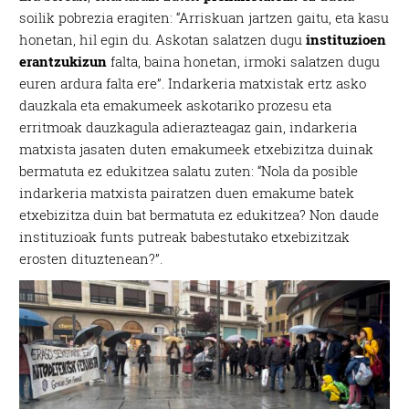
soilik pobrezia eragiten: “Arriskuan jartzen gaitu, eta kasu
honetan, hil egin du. Askotan salatzen dugu
instituzioen
erantzukizun
falta, baina honetan, irmoki salatzen dugu
euren ardura falta ere”. Indarkeria matxistak ertz asko
dauzkala eta emakumeek askotariko prozesu eta
erritmoak dauzkagula adierazteagaz gain, indarkeria
matxista jasaten duten emakumeek etxebizitza duinak
bermatuta ez edukitzea salatu zuten: “Nola da posible
indarkeria matxista pairatzen duen emakume batek
etxebizitza duin bat bermatuta ez edukitzea? Non daude
instituzioak funts putreak babestutako etxebizitzak
erosten dituztenean?”.