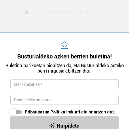
Busturialdeko azken berrien buletina!
Buletina barikuetan bidaltzen da, eta Busturialdeko asteko
berri nagusiak biltzen ditu.
Pribatutasun Politika
irakurri eta onartzen dut.
Harpidetu