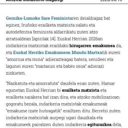
Gernika-Lumoko Sare Feminista
ren deialdiagaz bat
eginez, Iruñeko erailketa matxista salatu eta
autodefentsa feminista aldarrikatu zuten atzo
arratsaldean [apirilak 14]. Euskal Herrian 2026an
indarkeria matxistak eraildako
hirugarren emakumea
da,
eta
Euskal Herriko Emakumeon Mundu Martxa
tik euren
“amorrua eta mina” adierazteagaz batera, senideei eta
lagunei euren “maitasun eta babes osoa” adierazi
zizkieten.
“Nazkatuta eta amorratuta” daudela esan zuten. Hamar
egunetan Euskal Herrian bi
erailketa matxista
eta
erailketa saiakera bat izan dira, eta atzoko mobilizazioan
gogoratu bezala, indarkeria matxistak emakumeak
“emakume izate hutsagatik” erailtzen ditu. Berretsi zuten
indarkeria matxistak aurpegi ugari dauzkala eta
emakumeek pairatzen duten indarkeria
egiturazkoa
dela,