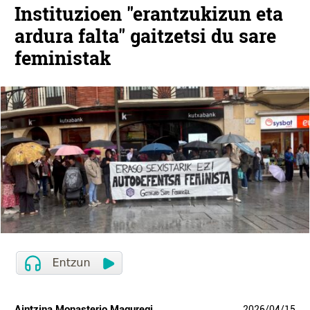
Instituzioen "erantzukizun eta
ardura falta" gaitzetsi du sare
feministak
Aintzina Monasterio Maguregi
2026
/
04
/
15