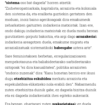
“sistema
oso bat dagoela” horren atzetik:
“Zisheteropatriarkala, kapitalista, arrazista eta koloniala
den sistema da, eta erailketa guztiekin gertatzen den
moduan, inoiz baino agerikoagoak dira emakumeok
zeharkatzen gaituzten indarkeria matxistak. Izan ere,
ondo dakigu indarkeria matxistak ez duela modu berean
gurutzatzen gorputz bakoitza, eta argi dago
arrazakeria
k
indarkeria areagotzen duela, emakume migratu eta
arrazializatuak sistematikoki
babesgabe
uztera arte”.
Sare feministakoen berbetan, erregularizazioaren
menpekotasuna eta baliabideetarako sarbideetarako
oztopoak “ez dira kasualitatea”; politika arrazisten
“ondorio zuzenak” dira: “Kasu honetan berriro ere ikusi
dugu
etxebizitza eskubidea
merkatu arrazista eta
espekulatiboa elikatzeko nola erabili den”. Nabarmendu
zuten etxebizitza duinik gabe, ez dagoela bizitza duinik
eta ez dagoela indarkeriatik ihes egiteko aukerarik.
Era berean, ohartarazi zuten
prekarietatea
k ez duela