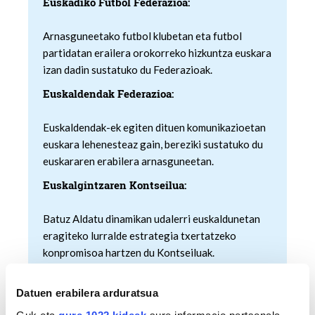
Euskadiko Futbol Federazioa:
Arnasguneetako futbol klubetan eta futbol
partidatan erailera orokorreko hizkuntza euskara
izan dadin sustatuko du Federazioak.
Euskaldendak Federazioa:
Euskaldendak-ek egiten dituen komunikazioetan
euskara lehenesteaz gain, bereziki sustatuko du
euskararen erabilera arnasguneetan.
Euskalgintzaren Kontseilua:
Batuz Aldatu dinamikan udalerri euskaldunetan
eragiteko lurralde estrategia txertatzeko
konpromisoa hartzen du Kontseiluak.
Euskal Herriko Bertsozale Elkartea:
Datuen erabilera arduratsua
UEMAko udalerri guztietako ikasleek
Guk eta
gure 1022 kideek
sure informacio pertsonala,