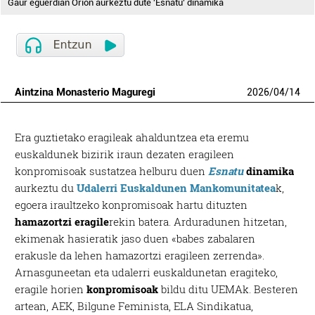
Gaur eguerdian Orion aurkeztu dute 'Esnatu' dinamika
Aintzina Monasterio Maguregi
2026
/
04
/
14
Era guztietako eragileak ahalduntzea eta eremu
euskaldunek bizirik iraun dezaten eragileen
konpromisoak sustatzea helburu duen
Esnatu
dinamika
aurkeztu du
Udalerri Euskaldunen Mankomunitatea
k,
egoera iraultzeko konpromisoak hartu dituzten
hamazortzi eragile
rekin batera. Arduradunen hitzetan,
ekimenak hasieratik jaso duen «babes zabalaren
erakusle da lehen hamazortzi eragileen zerrenda».
Arnasguneetan eta udalerri euskaldunetan eragiteko,
eragile horien
konpromisoak
bildu ditu UEMAk. Besteren
artean, AEK, Bilgune Feminista, ELA Sindikatua,