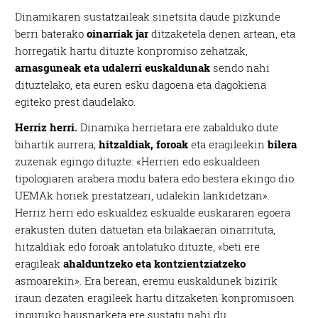
Dinamikaren sustatzaileak sinetsita daude pizkunde
berri baterako
oinarriak jar
ditzaketela denen artean, eta
horregatik hartu dituzte konpromiso zehatzak,
arnasguneak eta udalerri euskaldunak
sendo nahi
dituztelako, eta euren esku dagoena eta dagokiena
egiteko prest daudelako.
Herriz herri.
Dinamika herrietara ere zabalduko dute
bihartik aurrera;
hitzaldiak, foroak
eta eragileekin
bilera
zuzenak egingo dituzte: «Herrien edo eskualdeen
tipologiaren arabera modu batera edo bestera ekingo dio
UEMAk horiek prestatzeari, udalekin lankidetzan».
Herriz herri edo eskualdez eskualde euskararen egoera
erakusten duten datuetan eta bilakaeran oinarrituta,
hitzaldiak edo foroak antolatuko dituzte, «beti ere
eragileak
ahalduntzeko eta kontzientziatzeko
asmoarekin». Era berean, eremu euskaldunek bizirik
iraun dezaten eragileek hartu ditzaketen konpromisoen
inguruko hausnarketa ere sustatu nahi du