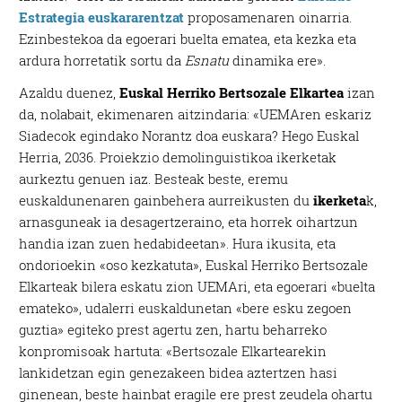
Estrategia euskararentzat
proposamenaren oinarria.
Ezinbestekoa da egoerari buelta ematea, eta kezka eta
ardura horretatik sortu da
Esnatu
dinamika ere».
Azaldu duenez,
Euskal Herriko Bertsozale Elkartea
izan
da, nolabait, ekimenaren aitzindaria: «UEMAren eskariz
Siadecok egindako Norantz doa euskara? Hego Euskal
Herria, 2036. Proiekzio demolinguistikoa ikerketak
aurkeztu genuen iaz. Besteak beste, eremu
euskaldunenaren gainbehera aurreikusten du
ikerketa
k,
arnasguneak ia desagertzeraino, eta horrek oihartzun
handia izan zuen hedabideetan». Hura ikusita, eta
ondorioekin «oso kezkatuta», Euskal Herriko Bertsozale
Elkarteak bilera eskatu zion UEMAri, eta egoerari «buelta
emateko», udalerri euskaldunetan «bere esku zegoen
guztia» egiteko prest agertu zen, hartu beharreko
konpromisoak hartuta: «Bertsozale Elkartearekin
lankidetzan egin genezakeen bidea aztertzen hasi
ginenean, beste hainbat eragile ere prest zeudela ohartu