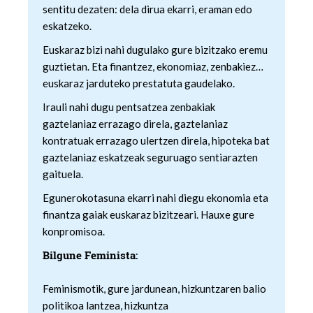
sentitu dezaten: dela dirua ekarri, eraman edo
eskatzeko.
Euskaraz bizi nahi dugulako gure bizitzako eremu
guztietan. Eta finantzez, ekonomiaz, zenbakiez…
euskaraz jarduteko prestatuta gaudelako.
Irauli nahi dugu pentsatzea zenbakiak
gaztelaniaz errazago direla, gaztelaniaz
kontratuak errazago ulertzen direla, hipoteka bat
gaztelaniaz eskatzeak seguruago sentiarazten
gaituela.
Egunerokotasuna ekarri nahi diegu ekonomia eta
finantza gaiak euskaraz bizitzeari. Hauxe gure
konpromisoa.
Bilgune Feminista:
Feminismotik, gure jardunean, hizkuntzaren balio
politikoa lantzea, hizkuntza