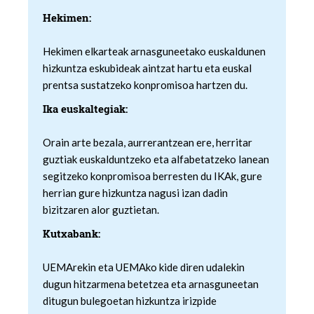
Hekimen:
Webgune honek cookie propioak eta hirugarrenen cookie-
fitxategiak erabiltzen ditu. Zure esperientzia eta
Hekimen elkarteak arnasguneetako euskaldunen
zerbitzuak hobetzeko asmoz, cookie teknologiaz
hizkuntza eskubideak aintzat hartu eta euskal
baliatzen gara. Ohar hau onartuz gero, teknologia hori
prentsa sustatzeko konpromisoa hartzen du.
erabiltzeko baimen esplizitua ematen diguzu.
Gehiago
Ika euskaltegiak:
irakurri
Orain arte bezala, aurrerantzean ere, herritar
guztiak euskalduntzeko eta alfabetatzeko lanean
segitzeko konpromisoa berresten du IKAk, gure
herrian gure hizkuntza nagusi izan dadin
bizitzaren alor guztietan.
Kutxabank:
UEMArekin eta UEMAko kide diren udalekin
dugun hitzarmena betetzea eta arnasguneetan
ditugun bulegoetan hizkuntza irizpide