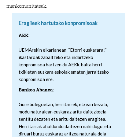
mankomunitateak.
Eragileek hartutako konpromisoak
AEK:
UEMArekin elkarlanean, “Etorri euskarara!”
ikastaroak zabaltzeko eta indartzeko
konpromisoa hartzen du AEKk, baita herri
txikietan euskara eskolak ematen jarraitzeko
konpromisoa ere.
Bankoa Abanca:
Gure bulegoetan, herritarrek, etxean bezala,
modu naturalean euskaraz aritu daitezkeela
sentitu dezaten eta aritu daitezen eragitea.
Herritarrak ahaldundu daitezen nahi dugu, eta
diruari buruz euskaraz aritzea naturala dela