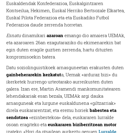
Euskaldendak Konfederazioa, Euskalgintzaren
Kontseilua, Hekimen, Euskal Herriko Bertsozale Elkartea,
Euskal Pilota Federazioa eta eta Euskadiko Futbol
Federazioa daude zerrenda horretan.
Esnatu
dinamikari
azaroan
emango dio amaiera UEMAk,
eta azaroaren 26an ezagutaraziko du ekimenarekin bat
egin duten eragile guztien zerrenda, hartu dituzten
konpromisoekin batera.
Datu soziolinguistikoek arnasguneetan erakusten duten
gainbeherarekin kezkatut
a, Uemak «arduraz bizi» du
ikerketek hurrengo urteotarako aurreikusten duten
galera. Izan ere, Martin Aramendi mankomunitatearen
lehendakariak esan bezala, UEMAk argi dauka
arnasguneak eta lurgune euskaldunena «giltzarriak»
direla euskararentzat, eta eremu horiek
babestea eta
sendotzea
«ezinbestekoa» dela, euskararen lurralde
osoan eragiteko eta
euskararen biziberritzean motor
izateko: «Hori da otsailean aurkeztu genuen
Lurralde