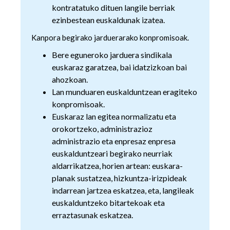
kontratatuko dituen langile berriak
ezinbestean euskaldunak izatea.
Kanpora begirako jarduerarako konpromisoak.
Bere eguneroko jarduera sindikala
euskaraz garatzea, bai idatzizkoan bai
ahozkoan.
Lan munduaren euskalduntzean eragiteko
konpromisoak.
Euskaraz lan egitea normalizatu eta
orokortzeko, administrazioz
administrazio eta enpresaz enpresa
euskalduntzeari begirako neurriak
aldarrikatzea, horien artean: euskara-
planak sustatzea, hizkuntza-irizpideak
indarrean jartzea eskatzea, eta, langileak
euskalduntzeko bitartekoak eta
erraztasunak eskatzea.