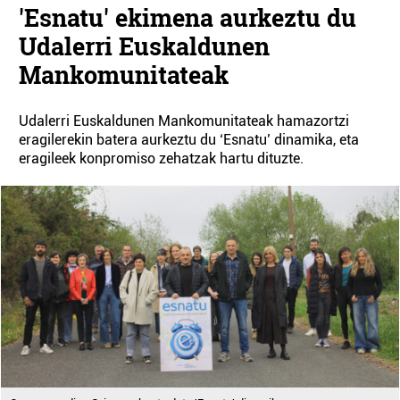
'Esnatu' ekimena aurkeztu du
Udalerri Euskaldunen
Mankomunitateak
Udalerri Euskaldunen Mankomunitateak hamazortzi
eragilerekin batera aurkeztu du ‘Esnatu’ dinamika, eta
eragileek konpromiso zehatzak hartu dituzte.