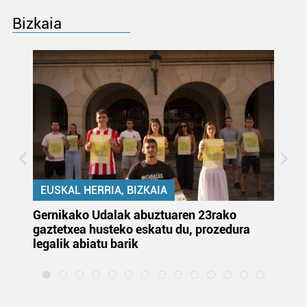
Bizkaia
EUSKAL HERRIA, BIZKAIA
Gernikako Udalak abuztuaren 23rako
Ju
gaztetxea husteko eskatu du, prozedura
or
legalik abiatu barik
et