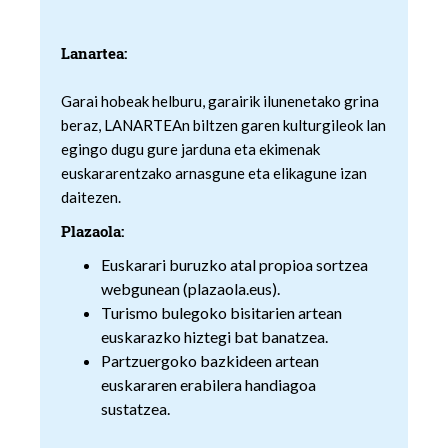
Lanartea:
Garai hobeak helburu, garairik ilunenetako grina
beraz, LANARTEAn biltzen garen kulturgileok lan
egingo dugu gure jarduna eta ekimenak
euskararentzako arnasgune eta elikagune izan
daitezen.
Plazaola:
Euskarari buruzko atal propioa sortzea
webgunean (plazaola.eus).
Turismo bulegoko bisitarien artean
euskarazko hiztegi bat banatzea.
Partzuergoko bazkideen artean
euskararen erabilera handiagoa
sustatzea.