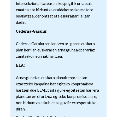
intersekzionalitatearen ikuspegitik urratsak
ematea eta hizkuntza eraldaketarako motore
bilakatzea, denontzat eta eskuragarria izan
dadin.
Cederna-Garalur:
Cederna Garalurren lantzen ari garen euskara
plan berrian euskararen arnasguneak berariaz
zaintzeko neurriak hartzea.
ELA:
Arnasgunetan euskara planak enpresetan
ezartzeko kanpaina bat egiteko konpromisoa
hartzen due ELAk, baita gure egoitzetan harrera
planetan errefortzua egiteko konpromisoa ere,
non hizkuntza eskubideak guztiz errespetatuko
diren.