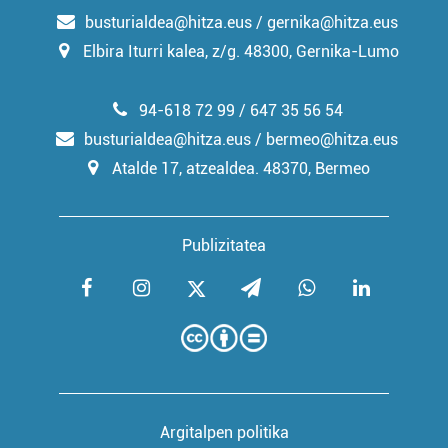
busturialdea@hitza.eus / gernika@hitza.eus
Elbira Iturri kalea, z/g. 48300, Gernika-Lumo
94-618 72 99 / 647 35 56 54
busturialdea@hitza.eus / bermeo@hitza.eus
Atalde 17, atzealdea. 48370, Bermeo
Publizitatea
Argitalpen politika