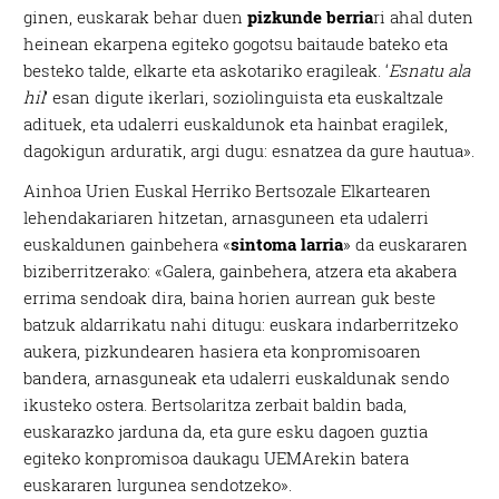
ginen, euskarak behar duen
pizkunde berria
ri ahal duten
heinean ekarpena egiteko gogotsu baitaude bateko eta
besteko talde, elkarte eta askotariko eragileak. ‘
Esnatu ala
hil
’ esan digute ikerlari, soziolinguista eta euskaltzale
adituek, eta udalerri euskaldunok eta hainbat eragilek,
dagokigun arduratik, argi dugu: esnatzea da gure hautua».
Ainhoa Urien Euskal Herriko Bertsozale Elkartearen
lehendakariaren hitzetan, arnasguneen eta udalerri
euskaldunen gainbehera «
sintoma larria
» da euskararen
biziberritzerako: «Galera, gainbehera, atzera eta akabera
errima sendoak dira, baina horien aurrean guk beste
batzuk aldarrikatu nahi ditugu: euskara indarberritzeko
aukera, pizkundearen hasiera eta konpromisoaren
bandera, arnasguneak eta udalerri euskaldunak sendo
ikusteko ostera. Bertsolaritza zerbait baldin bada,
euskarazko jarduna da, eta gure esku dagoen guztia
egiteko konpromisoa daukagu UEMArekin batera
euskararen lurgunea sendotzeko».