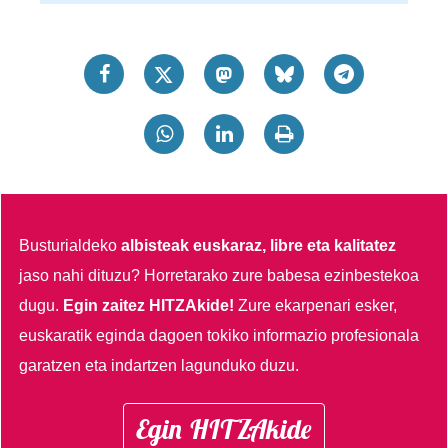
Busturialdeko
albisteak euskaraz, libre eta kalitatez
jaso nahi dituzu?
Horretarako zure babesa ezinbestekoa
dugu.
Egin zaitez HITZAkide!
Zure ekarpenari esker,
euskaratik eginda dagoen tokiko informazio profesionala
garatzen eta indartzen lagunduko duzu.
Egin HITZAkide