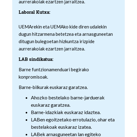
aurrerakoiak ezartzen jarraitzea.
Laboral Kutxa:
UEMArekin eta UEMAko kide diren udalekin
dugun hitzarmena betetzea eta arnasguneetan
ditugun bulegoetan hizkuntza irizpide
aurrerakoiak ezartzen jarraitzea.
LAB sindikatua:
Barne funtzionamenduari begirako
konpromisoak.
Barne-bilkurak euskaraz garatzea.
Ahozko bestelako barne-jarduerak
euskaraz garatzea.
Barne-idazkiak euskaraz idaztea.
LABen egoitzetako errotulazio, ohar eta
bestelakoak euskaraz izatea.
LABek arnasguneetan lan egiteko