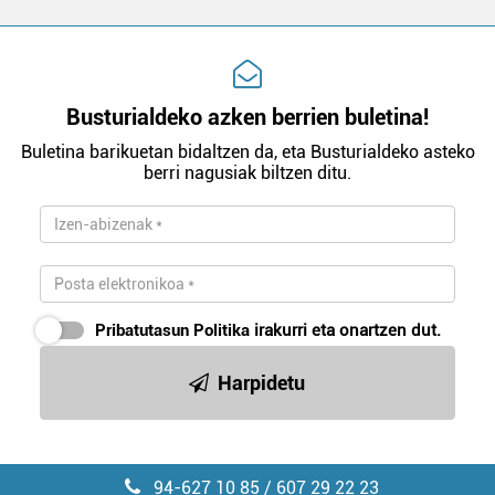
Busturialdeko azken berrien buletina!
Buletina barikuetan bidaltzen da, eta Busturialdeko asteko
berri nagusiak biltzen ditu.
Pribatutasun Politika
irakurri eta onartzen dut.
Harpidetu
94-627 10 85 / 607 29 22 23