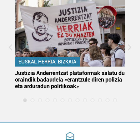
EUSKAL HERRIA, BIZKAIA
Justizia Anderrentzat plataformak salatu du
Eu
oraindik badaudela «erantzule diren polizia
‘E
eta arduradun politikoak»