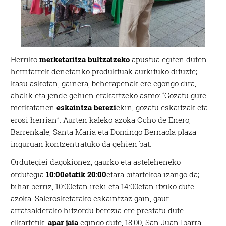
Herriko
merketaritza bultzatzeko
apustua egiten duten
herritarrek denetariko produktuak aurkituko dituzte;
kasu askotan, gainera, beherapenak ere egongo dira,
ahalik eta jende gehien erakartzeko asmo: “Gozatu gure
merkatarien
eskaintza berezi
ekin; gozatu eskaitzak eta
erosi herrian”. Aurten kaleko azoka Ocho de Enero,
Barrenkale, Santa Maria eta Domingo Bernaola plaza
inguruan kontzentratuko da gehien bat.
Ordutegiei dagokionez, gaurko eta asteleheneko
ordutegia
10:00etatik 20:00
etara bitartekoa izango da;
bihar berriz, 10:00etan ireki eta 14:00etan itxiko dute
azoka. Salerosketarako eskaintzaz gain, gaur
arratsalderako hitzordu berezia ere prestatu dute
elkartetik:
apar jaia
egingo dute, 18:00, San Juan Ibarra