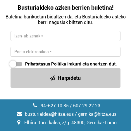
Busturialdeko azken berrien buletina!
Buletina barikuetan bidaltzen da, eta Busturialdeko asteko
berri nagusiak biltzen ditu.
Pribatutasun Politika
irakurri eta onartzen dut.
Harpidetu
94-627 10 85 / 607 29 22 23
busturialdea@hitza.eus / gernika@hitza.eus
Elbira Iturri kalea, z/g. 48300, Gernika-Lumo