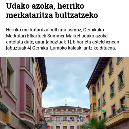
Udako azoka, herriko
merkataritza bultzatzeko
Herriko merkataritza bultzatu asmoz, Gernikako
Merkatari Elkartuek Summer Market udako azoka
antolatu dute, gaur [abuztuak 1], bihar eta astelehenean
[abuztuak 4] Gernika-Lumoko kaleak jantziko dituena.