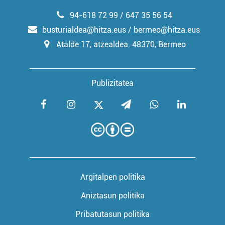
94-618 72 99 / 647 35 56 54
busturialdea@hitza.eus / bermeo@hitza.eus
Atalde 17, atzealdea. 48370, Bermeo
Publizitatea
Argitalpen politika
Aniztasun politika
Pribatutasun politika