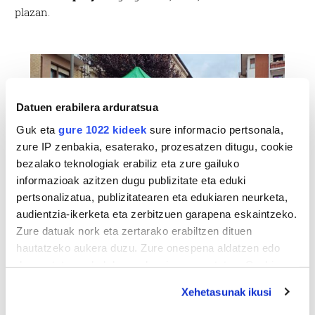
plazan.
Datuen erabilera arduratsua
Guk eta
gure 1022 kideek
sure informacio pertsonala,
zure IP zenbakia, esaterako, prozesatzen ditugu, cookie
bezalako teknologiak erabiliz eta zure gailuko
informazioak azitzen dugu publizitate eta eduki
pertsonalizatua, publizitatearen eta edukiaren neurketa,
audientzia-ikerketa eta zerbitzuen garapena eskaintzeko.
Zure datuak nork eta zertarako erabiltzen dituen
hautatzeko aukera duzu. Zure onespena aldatzen edo
deuseztatzen ahal duzu edozein momentutan, Cookie
deklaraziotik edo Privacy triggerean klikatuz.
Xehetasunak ikusi
If you allow, we would also like to: