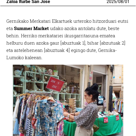
Zaloa Iturbe San Jose
2025
/
08
/
01
Gernikako Merkatari Elkartuek urteroko hitzorduari eutsi
eta
Summer Market
udako azoka antolatu dute, beste
behin. Herriko merkatariei ikusgarritasuna ematea
helburu duen azoka gaur [abuztuak 1], bihar [abzutuak 2]
eta astelehenean [abuztuak 4] egingo dute, Gernika-
Lumoko kaleean.