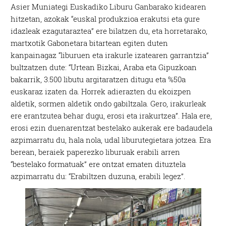
Asier Muniategi Euskadiko Liburu Ganbarako kidearen
hitzetan, azokak “euskal produkzioa erakutsi eta gure
idazleak ezagutaraztea” ere bilatzen du, eta horretarako,
martxotik Gabonetara bitartean egiten duten
kanpainagaz “liburuen eta irakurle izatearen garrantzia”
bultzatzen dute: “Urtean Bizkai, Araba eta Gipuzkoan
bakarrik, 3.500 libutu argitaratzen ditugu eta %50a
euskaraz izaten da. Horrek adierazten du ekoizpen
aldetik, sormen aldetik ondo gabiltzala. Gero, irakurleak
ere erantzutea behar dugu, erosi eta irakurtzea”. Hala ere,
erosi ezin duenarentzat bestelako aukerak ere badaudela
azpimarratu du, hala nola, udal liburutegietara jotzea. Era
berean, beraiek paperezko liburuak erabili arren
“bestelako formatuak” ere ontzat ematen dituztela
azpimarratu du: “Erabiltzen duzuna, erabili legez”.