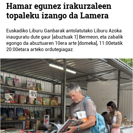
Hamar egunez irakurzaleen
topaleku izango da Lamera
Euskadiko Liburu Ganbarak antolatutako Liburu Azoka
inauguratu dute gaur [abuztuak 1] Bermeon, eta zabalik
egongo da abuztuaren 10era arte [domeka], 11:00etatik
20:00etara arteko ordutegiagaz.