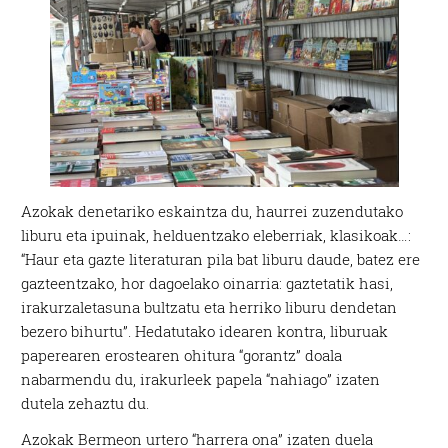
Azokak denetariko eskaintza du, haurrei zuzendutako
liburu eta ipuinak, helduentzako eleberriak, klasikoak…:
“Haur eta gazte literaturan pila bat liburu daude, batez ere
gazteentzako, hor dagoelako oinarria: gaztetatik hasi,
irakurzaletasuna bultzatu eta herriko liburu dendetan
bezero bihurtu”. Hedatutako idearen kontra, liburuak
paperearen erostearen ohitura “gorantz” doala
nabarmendu du, irakurleek papela “nahiago” izaten
dutela zehaztu du.
Azokak Bermeon urtero “harrera ona” izaten duela