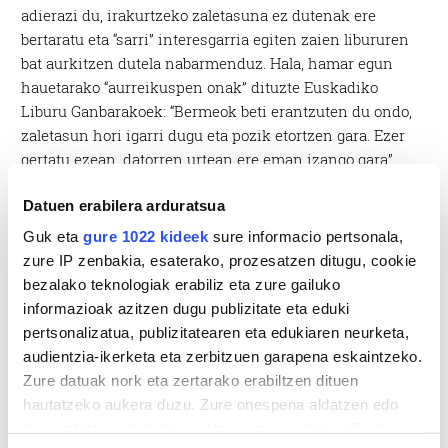
adierazi du, irakurtzeko zaletasuna ez dutenak ere
bertaratu eta “sarri” interesgarria egiten zaien libururen
bat aurkitzen dutela nabarmenduz. Hala, hamar egun
hauetarako “aurreikuspen onak” dituzte Euskadiko
Liburu Ganbarakoek: “Bermeok beti erantzuten du ondo,
zaletasun hori igarri dugu eta pozik etortzen gara. Ezer
gertatu ezean, datorren urtean ere eman izango gara”.
Datuen erabilera arduratsua
Guk eta
gure 1022 kideek
sure informacio pertsonala,
zure IP zenbakia, esaterako, prozesatzen ditugu, cookie
bezalako teknologiak erabiliz eta zure gailuko
informazioak azitzen dugu publizitate eta eduki
pertsonalizatua, publizitatearen eta edukiaren neurketa,
audientzia-ikerketa eta zerbitzuen garapena eskaintzeko.
Zure datuak nork eta zertarako erabiltzen dituen
hautatzeko aukera duzu. Zure onespena aldatzen edo
deuseztatzen ahal duzu edozein momentutan, Cookie