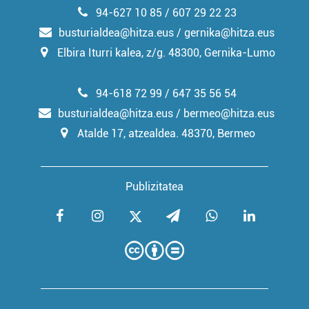
94-627 10 85 / 607 29 22 23
busturialdea@hitza.eus / gernika@hitza.eus
Elbira Iturri kalea, z/g. 48300, Gernika-Lumo
94-618 72 99 / 647 35 56 54
busturialdea@hitza.eus / bermeo@hitza.eus
Atalde 17, atzealdea. 48370, Bermeo
Publizitatea