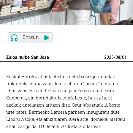
Zaloa Iturbe San Jose
2025
/
08
/
01
Euskal Herriko ahalik eta herri eta txoko gehienetan
irakurzaletasuna zabaldu eta liburua “laguna” denaren
ideia zabaltzea du helburu nagusi Euskadiko Liburu
Ganbarak, eta horretako, besteak beste, herriz herri
azokak antolatzen aritzen dira. Gaur [abuztuak 1], beste
urte batez, Bermeoko Lamera parkean inauguratu dute
Liburu Azoka, eta abuztuaren 10era arte [domeka] bisitatu
ahal izango da, 11:00etatik 20:00etara bitartean.