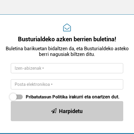
Busturialdeko azken berrien buletina!
Buletina barikuetan bidaltzen da, eta Busturialdeko asteko
berri nagusiak biltzen ditu.
Pribatutasun Politika
irakurri eta onartzen dut.
Harpidetu