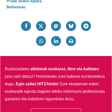
Busturialdeko
albisteak euskaraz, libre eta kalitatez
jaso nahi dituzu?
Horretarako zure babesa ezinbestekoa
dugu.
Egin zaitez HITZAkide!
Zure ekarpenari esker,
euskaratik eginda dagoen tokiko informazio profesionala
garatzen eta indartzen lagunduko duzu.