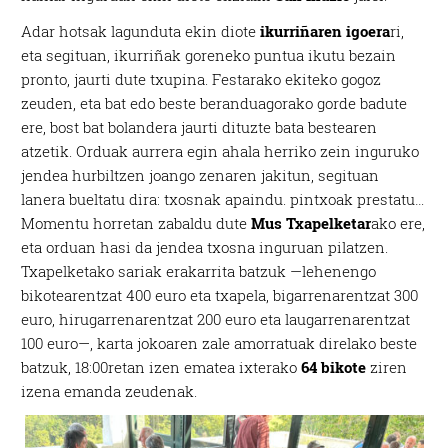
Adar hotsak lagunduta ekin diote
ikurriñaren igoera
ri,
eta segituan, ikurriñak goreneko puntua ikutu bezain
pronto, jaurti dute txupina. Festarako ekiteko gogoz
zeuden, eta bat edo beste beranduagorako gorde badute
ere, bost bat bolandera jaurti dituzte bata bestearen
atzetik. Orduak aurrera egin ahala herriko zein inguruko
jendea hurbiltzen joango zenaren jakitun, segituan
lanera bueltatu dira: txosnak apaindu. pintxoak prestatu…
Momentu horretan zabaldu dute
Mus Txapelketar
ako ere,
eta orduan hasi da jendea txosna inguruan pilatzen.
Txapelketako sariak erakarrita batzuk —lehenengo
bikotearentzat 400 euro eta txapela, bigarrenarentzat 300
euro, hirugarrenarentzat 200 euro eta laugarrenarentzat
100 euro—, karta jokoaren zale amorratuak direlako beste
batzuk, 18:00retan izen ematea ixterako
64 bikote
ziren
izena emanda zeudenak.