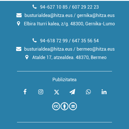
94-627 10 85 / 607 29 22 23
busturialdea@hitza.eus / gernika@hitza.eus
Elbira Iturri kalea, z/g. 48300, Gernika-Lumo
94-618 72 99 / 647 35 56 54
busturialdea@hitza.eus / bermeo@hitza.eus
Atalde 17, atzealdea. 48370, Bermeo
Publizitatea