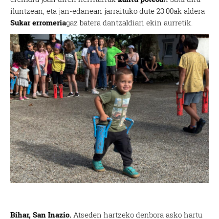
iluntzean, eta jan-edanean jarraituko dute 23:00ak aldera
Sukar erromeria
gaz batera dantzaldiari ekin aurretik.
Bihar, San Inazio.
Atseden hartzeko denbora asko hartu