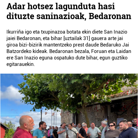
Adar hotsez lagunduta hasi
dituzte saninazioak, Bedaronan
Ikurriña igo eta txupinazoa botata ekin diete San Inazio
jaiei Bedaronan, eta bihar [uztailak 31] gauera arte jai
giroa bizi-bizirik mantentzeko prest daude Bedaruko Jai
Batzordeko kideak. Bedaronan bezala, Foruan eta Laidan
ere San Inazio eguna ospatuko dute bihar, egun guztiko
egitarauekin.