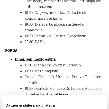
Larrinaga), motozerra (Andoni Larrinaga) eta
ardi ile mozketa.
18:00.
Oh pera
antzerkia, Zirko txosko
konpainiaren eskutik.
19:00. Txalaparta, alboka eta deiadar
emanaldia.
19:30. Bedaruko I. Irrintzi Txapelketa.
20:30. DJ Koet.
FORUA
Bihar.
San Inazio egu
na.
11:30.
Diana Foruko
txistulariekin.
13:00.
Meza nagusia.
Ostean
. Erregelak, Urdaibai
Dantza Taldearen
eskutik.
19:00.
Dantzak, Galizako Do
Lusco o Fusco eta
Urdaibai Dantza Taldeagaz.
Etzi. Gazte eguna.
Datuen erabilera arduratsua
12:00.
Tortilla Txapelketarako izen ematea.