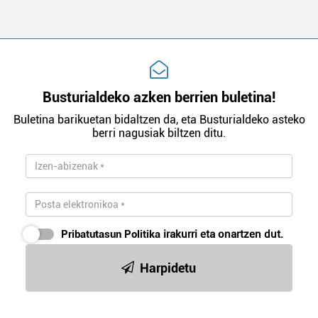
Busturialdeko azken berrien buletina!
Buletina barikuetan bidaltzen da, eta Busturialdeko asteko
berri nagusiak biltzen ditu.
Pribatutasun Politika
irakurri eta onartzen dut.
Harpidetu