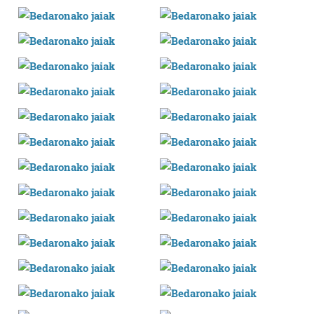
zure baimena Cookieen adierazpenean.
Webgune honek cookie propioak eta hirugarrenen cookie-
fitxategiak erabiltzen ditu. Zure esperientzia eta
zerbitzuak hobetzeko asmoz, cookie teknologiaz
baliatzen gara. Ohar hau onartuz gero, teknologia hori
erabiltzeko baimen esplizitua ematen diguzu.
Gehiago
irakurri