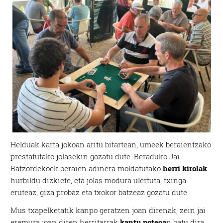
Helduak karta jokoan aritu bitartean, umeek beraientzako
prestatutako jolasekin gozatu dute. Beraduko Jai
Batzordekoek beraien adinera moldatutako
herri kirolak
hurbildu dizkiete, eta jolas modura ulertuta, txinga
eruteaz, giza probaz eta txokor batzeaz gozatu dute.
Mus txapelketatik kanpo geratzen joan direnak, zein jai
eremura joan diren herritarrak
kantu poteoa
n batu dira