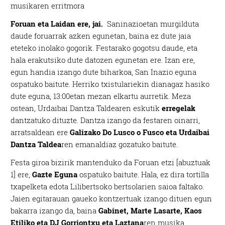
musikaren erritmora
Foruan eta Laidan ere, jai.
Saninazioetan murgilduta
daude foruarrak azken egunetan, baina ez dute jaia
eteteko inolako gogorik. Festarako gogotsu daude, eta
hala erakutsiko dute datozen egunetan ere. Izan ere,
egun handia izango dute biharkoa, San Inazio eguna
ospatuko baitute. Herriko txistulariekin dianagaz hasiko
dute eguna, 13:00etan mezan elkartu aurretik. Meza
ostean, Urdaibai Dantza Taldearen eskutik
erregelak
dantzatuko dituzte. Dantza izango da festaren oinarri,
arratsaldean ere
Galizako Do
Lusco o Fusco eta Urdaibai
Dantza Taldea
ren emanaldiaz gozatuko baitute.
Festa giroa bizirik mantenduko da Foruan etzi [abuztuak
1] ere,
Gazte Eguna
ospatuko baitute. Hala, ez dira tortilla
txapelketa edota Lilibertsoko bertsolarien saioa faltako.
Jaien egitarauan gaueko kontzertuak izango dituen egun
bakarra izango da, baina
Gabinet, Marte Lasarte, Kaos
Etiliko eta DJ Gorriontxu eta Laztana
ren musika