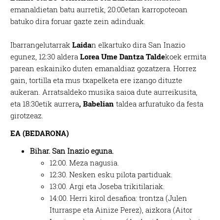
emanaldietan batu aurretik, 20:00etan karropoteoan
batuko dira foruar gazte zein adinduak.
Ibarrangelutarrak
Laida
n elkartuko dira San Inazio
egunez, 12:30 aldera
Lorea Ume Dantza Talde
koek ermita
parean eskainiko duten emanaldiaz gozatzera. Horrez
gain, tortilla eta mus txapelketa ere izango dituzte
aukeran. Arratsaldeko musika saioa dute aurreikusita,
eta 18:30etik aurrera
, Babelian
taldea arfuratuko da festa
girotzeaz.
EA (BEDARONA)
Bihar.
San Inazio eguna.
12:00. Meza nagusia.
12:30. Nesken esku pilota partiduak.
13:00. Argi eta Joseba trikitilariak.
14:00. Herri kirol desafioa: trontza (Julen
Iturraspe eta Ainize Perez), aizkora (Aitor