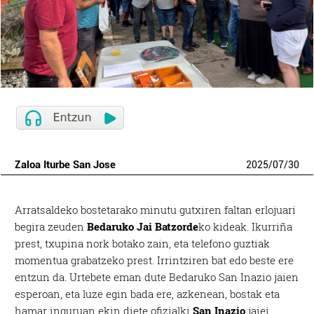
Zaloa Iturbe San Jose
2025
/
07
/
30
Arratsaldeko bostetarako minutu gutxiren faltan erlojuari
begira zeuden
Bedaruko Jai Batzorde
ko kideak. Ikurriña
prest, txupina nork botako zain, eta telefono guztiak
momentua grabatzeko prest. Irrintziren bat edo beste ere
entzun da. Urtebete eman dute Bedaruko San Inazio jaien
esperoan, eta luze egin bada ere, azkenean, bostak eta
hamar inguruan ekin diete ofizialki
San Inazio
jaiei.