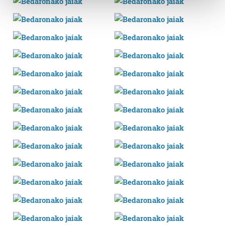
and set your preferences in the
details section
.
Guk eta gure bazkideek zure datu pertsonalak
prozesatzen ditugu, zure IP zenbakia, besteak beste,
teknologia erabiliz, cookieak adibidez, iragarki eta eduki
pertsonalizatuak eskaintzeko, iragarkiak eta edukia
neurtzeko, jendeari buruzko informazioa biltzeko eta
produktuak garatzeko. Zure datuak nork eta zertarako
erabiltzen dituen hauta dezakezu.
Bazkide batzuek ez dizute baimenik eskatzen, eta beren
interes komertzial legitimoetan babesten dira. Ikusi gure
bazkideen zerrenda, beren ustez zein helburutarako
duten interes legitimoa eta horren aurka nola egin
dezakezun ikusteko.
Lortu zure datu pertsonalak prozesatzeko moduari
buruzko informazio gehiago eta ezarri zure lehentasunak
datuen atalean. Edozein unetan alda edo ken dezakezu