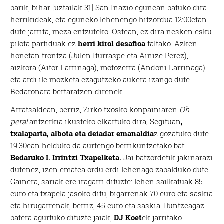
barik, bihar [uztailak 31] San Inazio egunean batuko dira
herrikideak, eta eguneko lehenengo hitzordua 12:00etan
dute jarrita, meza entzuteko. Ostean, ez dira nesken esku
pilota partiduak ez
herri kirol desafioa
faltako. Azken
honetan trontza (Julen Iturraspe eta Ainize Perez),
aizkora (Aitor Larrinaga), motozerra (Andoni Larrinaga)
eta ardi ile mozketa ezagutzeko aukera izango dute
Bedaronara bertaratzen direnek.
Arratsaldean, berriz, Zirko txosko konpainiaren
Oh
pera!
antzerkia ikusteko elkartuko dira; Segituan
,
txalaparta, albota eta deiadar emanaldia
z gozatuko dute.
19:30ean helduko da aurtengo berrikuntzetako bat:
Bedaruko I. Irrintzi Txapelketa.
Jai batzordetik jakinarazi
dutenez, izen ematea ordu erdi lehenago zabalduko dute.
Gainera, sariak ere iragarri dituzte: lehen sailkatuak 85
euro eta txapela jasoko ditu, bigarrenak 70 euro eta saskia
eta hirugarrenak, berriz, 45 euro eta saskia. Iluntzeagaz
batera agurtuko dituzte jaiak,
DJ Koet
ek jarritako