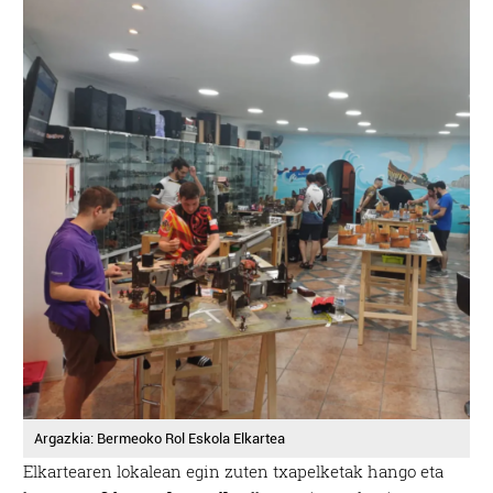
Argazkia: Bermeoko Rol Eskola Elkartea
Elkartearen lokalean egin zuten txapelketak hango eta