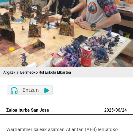
Argazkia: Bermeoko Rol Eskola Elkartea
Zaloa Iturbe San Jose
2025
/
06
/
24
Warhammer zaleak azaroan Atlantan (AEB) lehiatuko