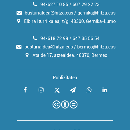
94-627 10 85 / 607 29 22 23
busturialdea@hitza.eus / gernika@hitza.eus
Elbira Iturri kalea, z/g. 48300, Gernika-Lumo
94-618 72 99 / 647 35 56 54
busturialdea@hitza.eus / bermeo@hitza.eus
Atalde 17, atzealdea. 48370, Bermeo
Publizitatea