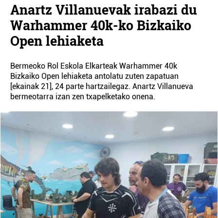
Anartz Villanuevak irabazi du
Warhammer 40k-ko Bizkaiko
Open lehiaketa
Bermeoko Rol Eskola Elkarteak Warhammer 40k
Bizkaiko Open lehiaketa antolatu zuten zapatuan
[ekainak 21], 24 parte hartzailegaz. Anartz Villanueva
bermeotarra izan zen txapelketako onena.