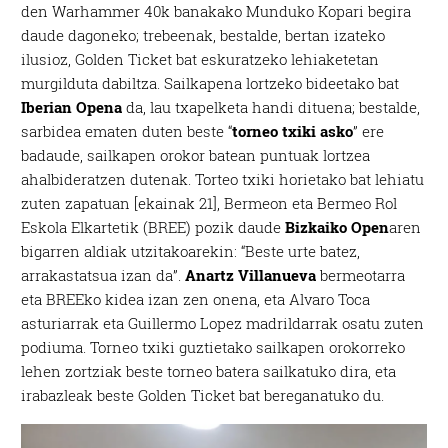
den Warhammer 40k banakako Munduko Kopari begira
daude dagoneko; trebeenak, bestalde, bertan izateko
ilusioz, Golden Ticket bat eskuratzeko lehiaketetan
murgilduta dabiltza. Sailkapena lortzeko bideetako bat
Iberian Opena
da, lau txapelketa handi dituena; bestalde,
sarbidea ematen duten beste “
torneo txiki asko
” ere
badaude, sailkapen orokor batean puntuak lortzea
ahalbideratzen dutenak. Torteo txiki horietako bat lehiatu
zuten zapatuan [ekainak 21], Bermeon eta Bermeo Rol
Eskola Elkartetik (BREE) pozik daude
Bizkaiko Open
aren
bigarren aldiak utzitakoarekin: “Beste urte batez,
arrakastatsua izan da”.
Anartz Villanueva
bermeotarra
eta BREEko kidea izan zen onena, eta Alvaro Toca
asturiarrak eta Guillermo Lopez madrildarrak osatu zuten
podiuma. Torneo txiki guztietako sailkapen orokorreko
lehen zortziak beste torneo batera sailkatuko dira, eta
irabazleak beste Golden Ticket bat bereganatuko du.