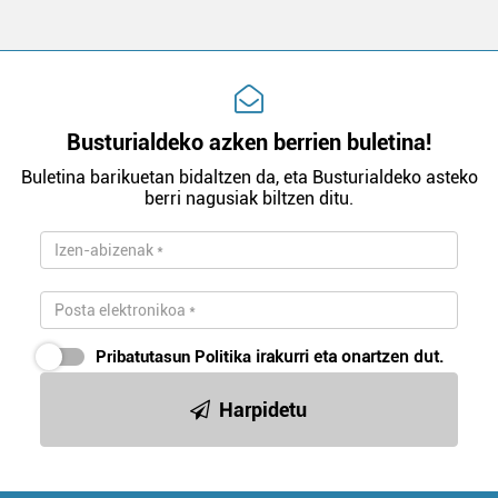
Busturialdeko azken berrien buletina!
Buletina barikuetan bidaltzen da, eta Busturialdeko asteko
berri nagusiak biltzen ditu.
Pribatutasun Politika
irakurri eta onartzen dut.
Harpidetu