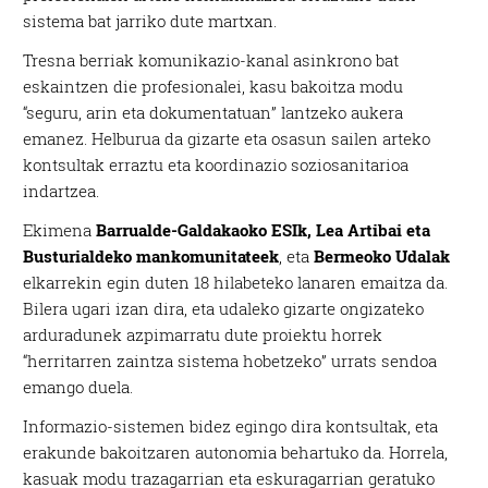
sistema bat jarriko dute martxan.
Tresna berriak komunikazio-kanal asinkrono bat
eskaintzen die profesionalei, kasu bakoitza modu
“seguru, arin eta dokumentatuan” lantzeko aukera
emanez. Helburua da gizarte eta osasun sailen arteko
kontsultak erraztu eta koordinazio soziosanitarioa
indartzea.
Ekimena
Barrualde-Galdakaoko ESIk, Lea Artibai eta
Busturialdeko mankomunitateek
, eta
Bermeoko Udalak
elkarrekin egin duten 18 hilabeteko lanaren emaitza da.
Bilera ugari izan dira, eta udaleko gizarte ongizateko
arduradunek azpimarratu dute proiektu horrek
“herritarren zaintza sistema hobetzeko” urrats sendoa
emango duela.
Informazio-sistemen bidez egingo dira kontsultak, eta
erakunde bakoitzaren autonomia behartuko da. Horrela,
kasuak modu trazagarrian eta eskuragarrian geratuko