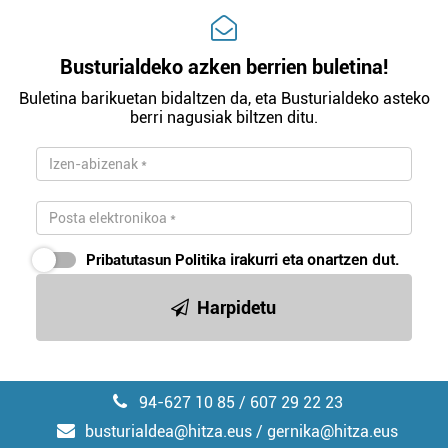
Busturialdeko azken berrien buletina!
Buletina barikuetan bidaltzen da, eta Busturialdeko asteko
berri nagusiak biltzen ditu.
Pribatutasun Politika
irakurri eta onartzen dut.
Harpidetu
94-627 10 85 / 607 29 22 23
busturialdea@hitza.eus / gernika@hitza.eus