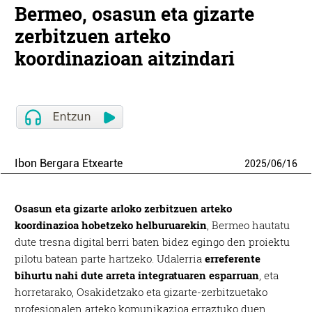
Bermeo, osasun eta gizarte
zerbitzuen arteko
koordinazioan aitzindari
Ibon Bergara Etxearte
2025
/
06
/
16
Osasun eta gizarte arloko zerbitzuen arteko
koordinazioa hobetzeko helburuarekin
, Bermeo hautatu
dute tresna digital berri baten bidez egingo den proiektu
pilotu batean parte hartzeko. Udalerria
erreferente
bihurtu nahi dute arreta integratuaren esparruan
, eta
horretarako, Osakidetzako eta gizarte-zerbitzuetako
profesionalen arteko komunikazioa erraztuko duen