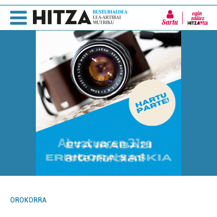
Sartu
OROKORRA