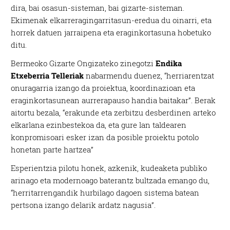
dira, bai osasun-sisteman, bai gizarte-sisteman.
Ekimenak elkarreragingarritasun-eredua du oinarri, eta
horrek datuen jarraipena eta eraginkortasuna hobetuko
ditu.
Bermeoko Gizarte Ongizateko zinegotzi
Endika
Etxeberria Telleriak
nabarmendu duenez, “herriarentzat
onuragarria izango da proiektua, koordinazioan eta
eraginkortasunean aurrerapauso handia baitakar”. Berak
aitortu bezala, “erakunde eta zerbitzu desberdinen arteko
elkarlana ezinbestekoa da, eta gure lan taldearen
konpromisoari esker izan da posible proiektu potolo
honetan parte hartzea”
Esperientzia pilotu honek, azkenik, kudeaketa publiko
arinago eta modernoago baterantz bultzada emango du,
“herritarrengandik hurbilago dagoen sistema batean
pertsona izango delarik ardatz nagusia”.