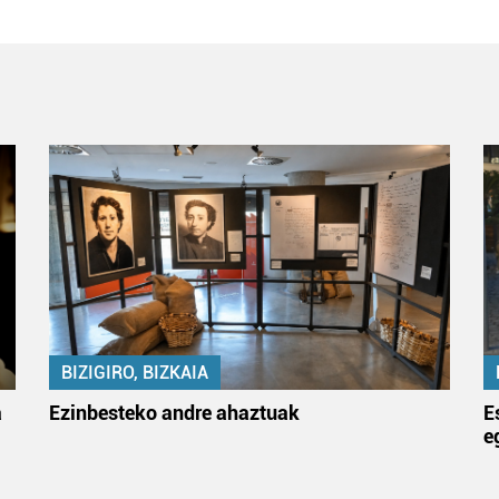
BIZIGIRO, BIZKAIA
a
Ezinbesteko andre ahaztuak
E
e