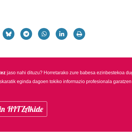
tez
jaso nahi dituzu?
Horretarako zure babesa ezinbestekoa du
skaratik eginda dagoen tokiko informazio profesionala garatzen
in HITZAkide