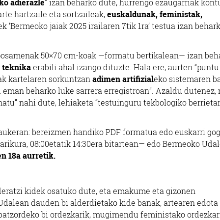
ko adierazle
” izan beharko dute, hurrengo ezaugarriak kont
arte hartzaile eta sortzaileak,
euskaldunak, feministak,
ek ‘Bermeoko jaiak 2025 irailaren 7tik 1ra’ testua izan behar
roposamenak 50×70 cm-koak —formatu bertikalean— izan beh
a teknika
erabili ahal izango dituzte. Hala ere, aurten “puntu
eak kartelaren sorkuntzan
adimen artifizial
eko sistemaren b
ri eman beharko luke sarrera erregistroan”. Azaldu dutenez, 
u” nahi dute, lehiaketa “testuinguru tekbologiko berrietar
 aukeran: bereizmen handiko PDF formatua edo euskarri gog
rikura, 08:00etatik 14:30era bitartean— edo Bermeoko Uda
en 18a aurretik.
eratzi kidek osatuko dute, eta emakume eta gizonen
. Udalean dauden bi alderdietako kide banak, artearen edota
i batzordeko bi ordezkarik, mugimendu feministako ordezkar