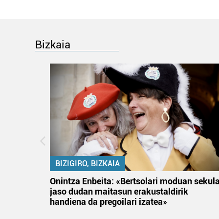
Bizkaia
BIZIGIRO, BIZKAIA
na
Onintza Enbeita: «Bertsolari moduan sekul
jaso dudan maitasun erakustaldirik
handiena da pregoilari izatea»