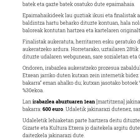
batek eta gazte batek osatuko dute epaimahaia.
Epaimahaikideek lau guztiak ikusi eta finalistak
baldintza hartu beharko dituzte kontuan, hala no
baloreak kontutan hartzea eta kartelaren origina
Finalistak aukeratuta, herritarren esku geratuko 
aukeratzeko ardura. Horretarako, uztailaren 28tik [
dituzte udalaren webgunean, sare sozialetan eta G
Ondoren, irabazlea aukeratzeko prozesua zabalduk
Etxean jarriko duten kutxan zein internetik bidez
bakarra” eman ahalko du; kutxan jasotako botoek %
%30ekoa.
Lan
irabazlea abuztuaren 1ean
[martitzena] jakina
bakarra:
600 euro
. Udaletik jakinarazi dutenez, sa
Udaleletik lehiaketan parte hartzera deitu dituzt
Gizarte eta Kultura Etxera jo daitekela argitu du
daitezkela jakinarazi dute.