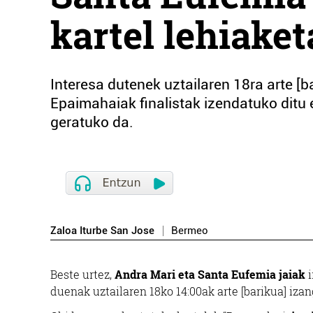
kartel lehiaket
Interesa dutenek uztailaren 18ra arte 
Epaimahaiak finalistak izendatuko ditu e
geratuko da.
Zaloa Iturbe San Jose
Bermeo
Beste urtez,
Andra Mari eta Santa Eufemia jaiak
i
duenak uztailaren 18ko 14:00ak arte [barikua] i