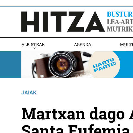
ALBISTEAK
AGENDA
MULT
JAIAK
Martxan dago 
Santa Eufemia 