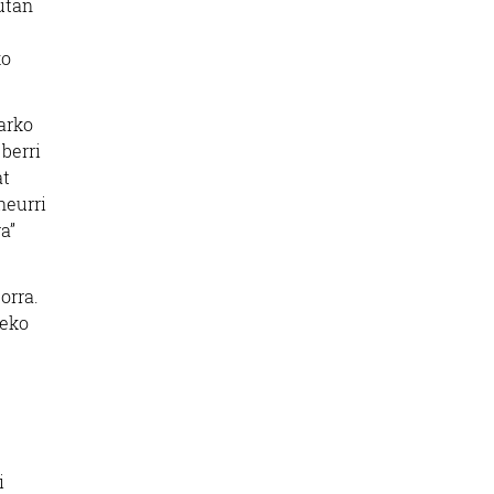
utan
ko
arko
 berri
at
neurri
a”
orra.
leko
i