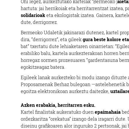
Ohi legez, aurkeztutako kartelak “Bermeoko j
aieta
hartuta: jai herrikoiak eta herritarrentzat izatea, p
solidarioak
eta ekologistak izatea. Gainera, kartel
dute, derrigorrez.
Bermeoko Udaletik jakinarazi dutenez, kartel p
dira, “derrigorrez”, eta gileek
gura beste kolore et
bat” txertatu dute lehiaketaren oinarrietan: “Egil
erabiliko balu, kartela aurkezterakoan horren ber
horregaz sormen prozesuaren “gardentasuna bermat
egokitzeagaz batera.
Egileek lanak aurkezteko bi modu izango dituzte
Proposamenak Berhaz bulegoan —astelehenetik ba
egoitza elektronikoan aurkeztu daitezke,
uztailar
Azken erabakia, herritarren esku.
Kartel finalistak aukeratuko duen
epaimahaia
bed
ordezkaritza “orekatua” izango dela iragarri dute
diseinu grafikoaren alor inguruko 2 pertsonak, ja