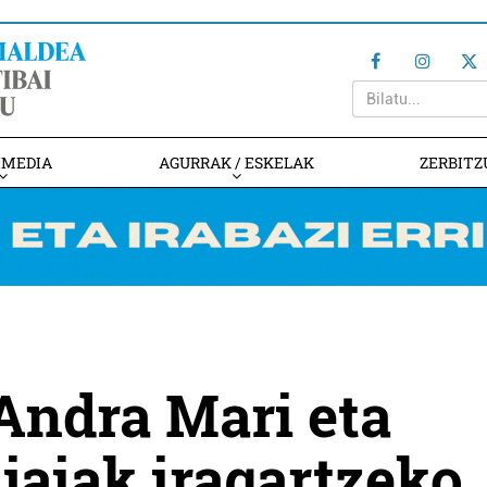
IMEDIA
AGURRAK / ESKELAK
ZERBITZ
Andra Mari eta
jaiak iragartzeko