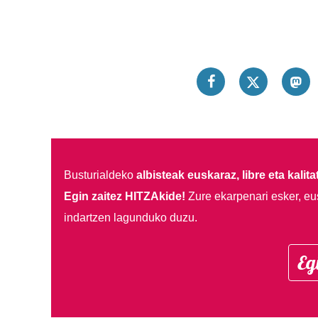
Busturialdeko
albisteak euskaraz, libre eta kalita
Egin zaitez HITZAkide!
Zure ekarpenari esker, eu
indartzen lagunduko duzu.
Eg