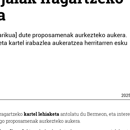
a
[barikua] dute proposamenak aurkezteko aukera.
ta kartel irabazlea aukeratzea herritarren esku
202
ragartzeko
kartel lehiaketa
antolatu du Bermeon, eta inter
zango proposamenak aurkezteko aukera.