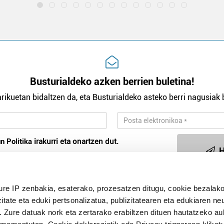
Busturialdeko azken berrien buletina!
rikuetan bidaltzen da, eta Busturialdeko asteko berri nagusiak b
n Politika
irakurri eta onartzen dut.
H
ure IP zenbakia, esaterako, prozesatzen ditugu, cookie bezalako
Publizitatea
itate eta eduki pertsonalizatua, publizitatearen eta edukiaren ne
. Zure datuak nork eta zertarako erabiltzen dituen hautatzeko a